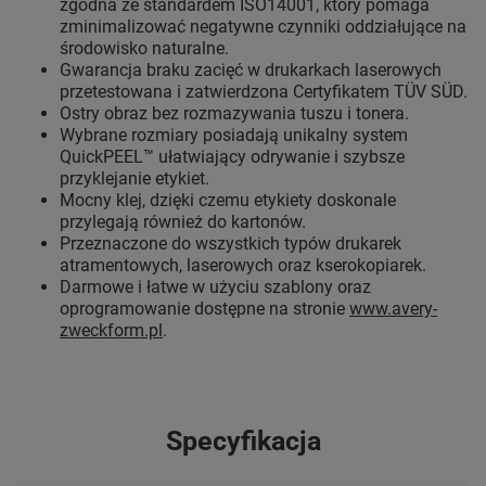
zgodna ze standardem ISO14001, który pomaga
zminimalizować negatywne czynniki oddziałujące na
środowisko naturalne.
Gwarancja braku zacięć w drukarkach laserowych
przetestowana i zatwierdzona Certyfikatem TÜV SÜD.
Ostry obraz bez rozmazywania tuszu i tonera.
Wybrane rozmiary posiadają unikalny system
QuickPEEL™ ułatwiający odrywanie i szybsze
przyklejanie etykiet.
Mocny klej, dzięki czemu etykiety doskonale
przylegają również do kartonów.
Przeznaczone do wszystkich typów drukarek
atramentowych, laserowych oraz kserokopiarek.
Darmowe i łatwe w użyciu szablony oraz
oprogramowanie dostępne na stronie
www.avery-
zweckform.pl
.
Specyfikacja