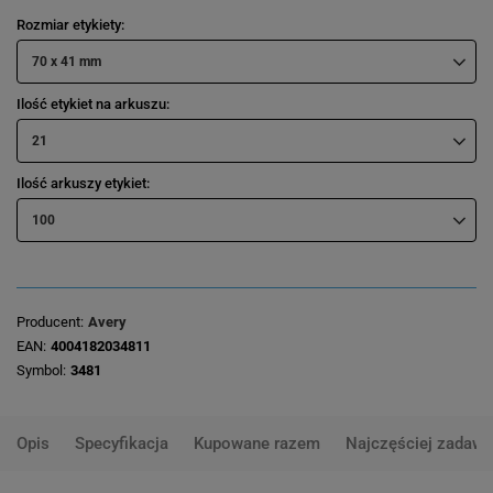
Rozmiar etykiety
70 x 41 mm
Ilość etykiet na arkuszu
21
Ilość arkuszy etykiet
100
Producent
Avery
EAN
4004182034811
Symbol
3481
Opis
Specyfikacja
Kupowane razem
Najczęściej zadawa