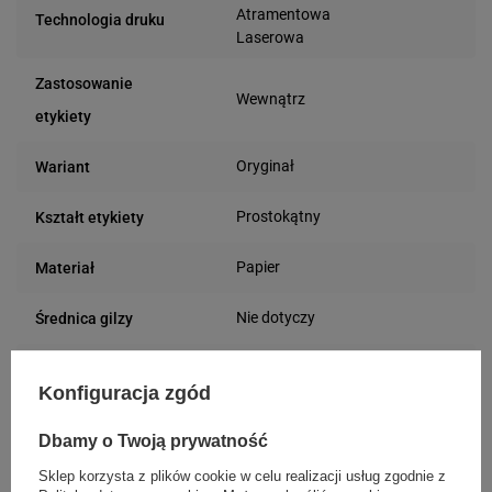
Atramentowa
Technologia druku
Laserowa
Zastosowanie
Wewnątrz
etykiety
Oryginał
Wariant
Prostokątny
Kształt etykiety
Papier
Materiał
Nie dotyczy
Średnica gilzy
Biały
Kolor etykiety
Konfiguracja zgód
Na arkuszu
Rodzaj etykiety
Inkjet
Dbamy o Twoją prywatność
Sklep korzysta z plików cookie w celu realizacji usług zgodnie z
70 mm
Szerokość etykiety