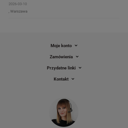
2026-03-10
, Warszawa
Moje konto
Zamówienia
Trwałe etykiety uniwersalne Avery
Przydatne linki
Zweckform A4 100ark./op. 70 x 42,3
mm / białe
Kontakt
1
150,00 zł
DO KOSZYKA