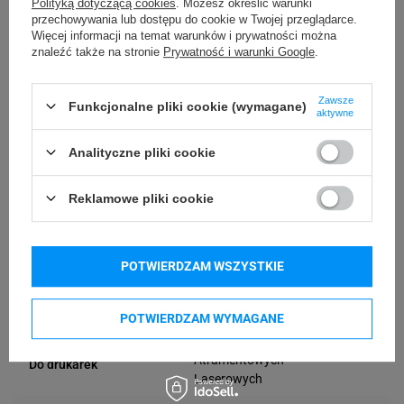
Polityką dotyczącą cookies
. Możesz określić warunki
przechowywania lub dostępu do cookie w Twojej przeglądarce.
41 mm
Długość etykiety
Więcej informacji na temat warunków i prywatności można
znaleźć także na stronie
Prywatność i warunki Google
.
Możliwość
Trudne
Zawsze
odklejenia
Funkcjonalne pliki cookie (wymagane)
aktywne
A4
Wymiar etykiety
Analityczne pliki cookie
2100
Ilość etykiet
Reklamowe pliki cookie
Ilość etykiet na
21
arkuszu
POTWIERDZAM WSZYSTKIE
Ilość arkuszy
100
POTWIERDZAM WYMAGANE
etykiet
Atramentowych
Do drukarek
Laserowych