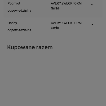
Podmiot
AVERY ZWECKFORM
GmbH
odpowiedzialny
Miesbacher Str. 5
D-83626 Oberlaindern
Osoby
AVERY ZWECKFORM
(Niemcy)
GmbH
odpowiedzialne
Miesbacher Str. 5
D-83626 Oberlaindern
(Niemcy)
Kupowane razem