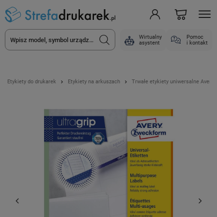
Wirtualny
Pomoc
asystent
i kontakt
Etykiety do drukarek
Etykiety na arkuszach
Trwałe etykiety uniwersalne Avery