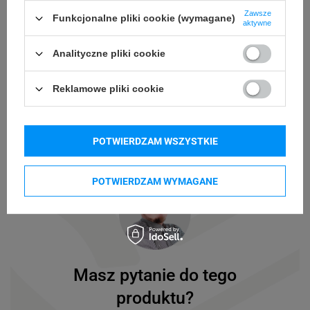
Zawsze
Funkcjonalne pliki cookie (wymagane)
aktywne
Podmiot
Brother
Marynarska 15
odpowiedzialny
Analityczne pliki cookie
02-674 Warszawa
(Polska)
Osoby
Brother
Reklamowe pliki cookie
Marynarska 15
odpowiedzialne
02-674 Warszawa
(Polska)
POTWIERDZAM WSZYSTKIE
POTWIERDZAM WYMAGANE
Masz pytanie do tego
produktu?