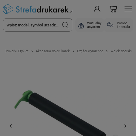
Wirtualny
Pomoc
asystent
i kontakt
Drukarki Etykiet
Akcesoria do drukarek
Części wymienne
Wałek dociskowy 