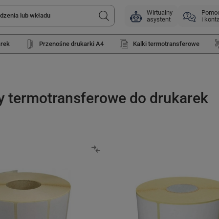
Wirtualny
Pomo
asystent
i kont
arek
Przenośne drukarki A4
Kalki termotransferowe
ty termotransferowe do drukarek