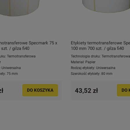
rmotransferowe Specmark 75 x
Etykiety termotransferowe Sp
zt. / gilza fi40
100 mm 700 szt. / gilza fi40
uku:
Termotransferowa
Technologia druku:
Termotransferow
r
Materiał:
Papier
:
Uniwersalna
Rodzaj etykiety:
Uniwersalna
ety:
75 mm
Szerokość etykiety:
80 mm
zł
43,52 zł
DO KOSZYKA
DO 