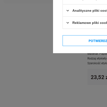
Analityczne pliki coo
Reklamowe pliki coo
Etykiety te
POTWIERD
46 mm 1000 s
Technologia dr
Materiał:
Papie
Rodzaj etykiety
Szerokość etyki
23,52 