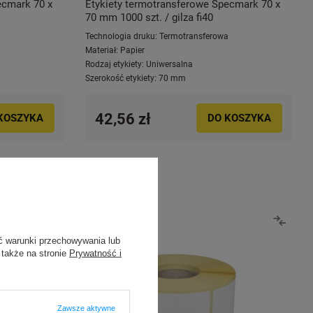
ecmark 70 x
Etykiety termotransferowe Specmark 70 x
70 mm 1000 szt. / gilza fi40
a
Technologia druku:
Termotransferowa
Materiał:
Papier
Rodzaj etykiety:
Uniwersalna
Szerokość etykiety:
70 mm
42,56 zł
KOSZYKA
DO KOSZYKA
ć warunki przechowywania lub
 także na stronie
Prywatność i
Zawsze aktywne