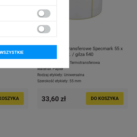
ecmark 55 x
Etykiety termotransferowe Specmark 55 x
WSZYSTKIE
70 mm 1000 szt. / gilza fi40
a
Technologia druku:
Termotransferowa
Materiał:
Papier
Rodzaj etykiety:
Uniwersalna
Szerokość etykiety:
55 mm
33,60 zł
KOSZYKA
DO KOSZYKA