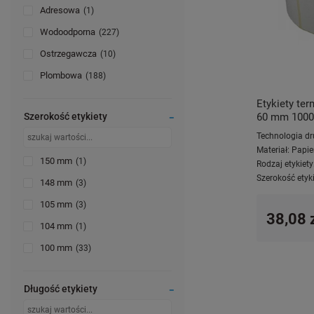
Adresowa
1
Wodoodporna
227
Ostrzegawcza
10
Plombowa
188
Etykiety te
Szerokość etykiety
60 mm 1000 s
Technologia dr
Materiał:
Papie
150 mm
1
Rodzaj etykiety
Szerokość etyki
148 mm
3
105 mm
3
38,08 
104 mm
1
100 mm
33
Długość etykiety