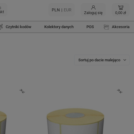
c
PLN
EUR
akt
Zaloguj się
0,00 zł
Czytniki kodów
Kolektory danych
POS
Akcesoria
Sortuj po dacie malejąco