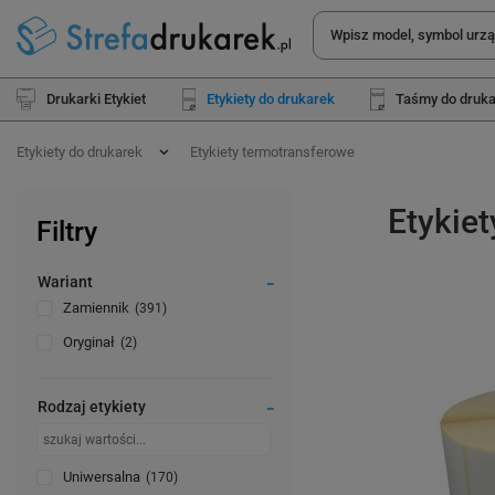
Drukarki Etykiet
Etykiety do drukarek
Taśmy do druk
Etykiety do drukarek
Etykiety termotransferowe
Etykie
Filtry
Wariant
Zamiennik
391
Oryginał
2
Rodzaj etykiety
Uniwersalna
170