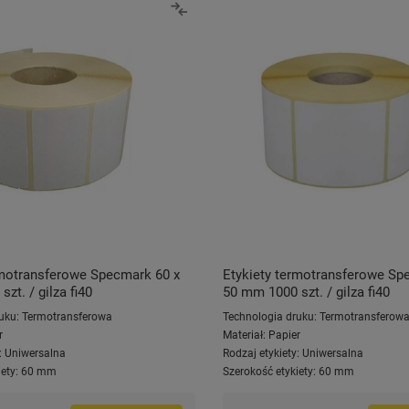
rmotransferowe Specmark 60 x
Etykiety termotransferowe Sp
zt. / gilza fi40
50 mm 1000 szt. / gilza fi40
uku:
Termotransferowa
Technologia druku:
Termotransferow
r
Materiał:
Papier
:
Uniwersalna
Rodzaj etykiety:
Uniwersalna
ety:
60 mm
Szerokość etykiety:
60 mm