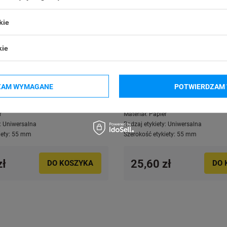
kie
kie
rmotransferowe Specmark 55 x
Etykiety termotransferowe Sp
ZAM WYMAGANE
POTWIERDZAM 
zt. / gilza fi40
50 mm 1000 szt. / gilza fi40
uku:
Termotransferowa
Technologia druku:
Termotransferow
r
Materiał:
Papier
:
Uniwersalna
Rodzaj etykiety:
Uniwersalna
ety:
55 mm
Szerokość etykiety:
55 mm
zł
25,60 zł
DO KOSZYKA
DO 