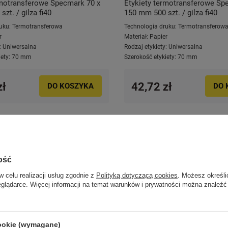
rmotransferowe Specmark 70 x
Etykiety termotransferowe Sp
zt. / gilza fi40
150 mm 500 szt. / gilza fi40
uku:
Termotransferowa
Technologia druku:
Termotransferow
r
Materiał:
Papier
:
Uniwersalna
Rodzaj etykiety:
Uniwersalna
ety:
70 mm
Szerokość etykiety:
70 mm
zł
42,72 zł
DO KOSZYKA
DO 
ość
w celu realizacji usług zgodnie z
Polityką dotyczącą cookies
. Możesz określi
eglądarce. Więcej informacji na temat warunków i prywatności można znaleźć
cookie (wymagane)