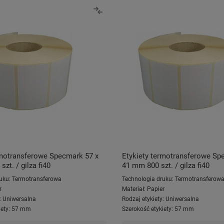
rmotransferowe Specmark 57 x
Etykiety termotransferowe Sp
zt. / gilza fi40
41 mm 800 szt. / gilza fi40
uku:
Termotransferowa
Technologia druku:
Termotransferow
r
Materiał:
Papier
:
Uniwersalna
Rodzaj etykiety:
Uniwersalna
ety:
57 mm
Szerokość etykiety:
57 mm