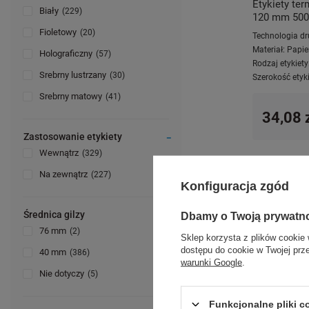
Etykiety te
Biały
229
120 mm 500 s
Fioletowy
20
Technologia dr
Materiał:
Papie
Holograficzny
57
Rodzaj etykiety
Srebrny lustrzany
30
Szerokość etyki
Srebrny matowy
41
34,08 
Zastosowanie etykiety
Wewnątrz
329
Na zewnątrz
227
Konfiguracja zgód
Średnica gilzy
Dbamy o Twoją prywatn
76 mm
2
Sklep korzysta z plików cookie 
dostępu do cookie w Twojej prz
40 mm
386
warunki Google
.
Nie dotyczy
5
Funkcjonalne pliki 