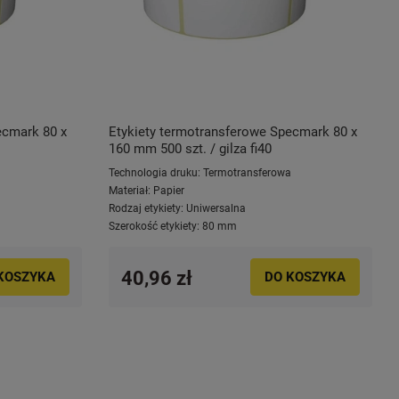
ecmark 80 x
Etykiety termotransferowe Specmark 80 x
160 mm 500 szt. / gilza fi40
a
Technologia druku:
Termotransferowa
Materiał:
Papier
Rodzaj etykiety:
Uniwersalna
Szerokość etykiety:
80 mm
40,96 zł
KOSZYKA
DO KOSZYKA