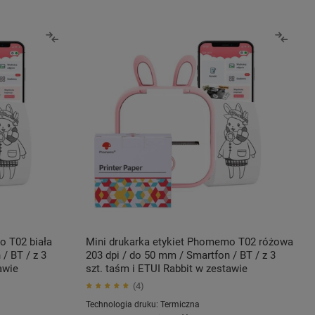
o T02 biała
Mini drukarka etykiet Phomemo T02 różowa
/ BT / z 3
203 dpi / do 50 mm / Smartfon / BT / z 3
awie
szt. taśm i ETUI Rabbit w zestawie
4
Technologia druku:
Termiczna