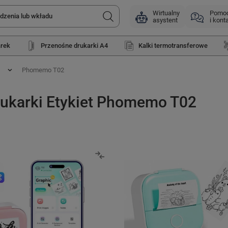
Wirtualny
Pomo
asystent
i kont
arek
Przenośne drukarki A4
Kalki termotransferowe
Phomemo T02
rukarki Etykiet Phomemo T02