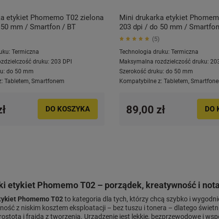
ka etykiet Phomemo T02 zielona
Mini drukarka etykiet Phome
o 50 mm / Smartfon / BT
203 dpi / do 50 mm / Smartfon
5
uku:
Termiczna
Technologia druku:
Termiczna
zdzielczość druku:
203 DPI
Maksymalna rozdzielczość druku:
20
u:
do 50 mm
Szerokość druku:
do 50 mm
z:
Tabletem
,
Smartfonem
Kompatybilne z:
Tabletem
,
Smartfon
zł
89,00 zł
DO KOSZYKA
DO 
ki etykiet Phomemo T02 – porządek, kreatywność i not
etykiet Phomemo T02
to kategoria dla tych, którzy chcą szybko i wygodni
ność z niskim kosztem eksploatacji – bez tuszu i tonera – dlatego świetni
rostota i frajda z tworzenia. Urządzenie jest lekkie, bezprzewodowe i w