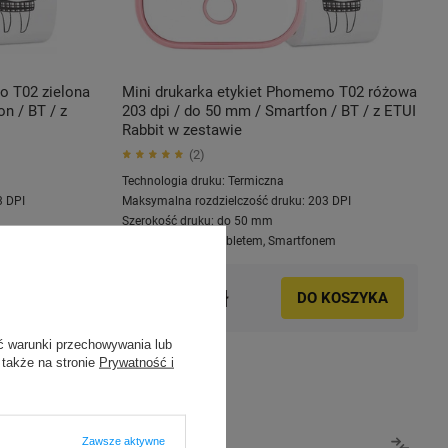
o T02 zielona
Mini drukarka etykiet Phomemo T02 różowa
n / BT / z
203 dpi / do 50 mm / Smartfon / BT / z ETUI
Rabbit w zestawie
2
Technologia druku:
Termiczna
3 DPI
Maksymalna rozdzielczość druku:
203 DPI
Szerokość druku:
do 50 mm
em
Kompatybilne z:
Tabletem
,
Smartfonem
120,00 zł
KOSZYKA
DO KOSZYKA
ć warunki przechowywania lub
 także na stronie
Prywatność i
Zawsze aktywne