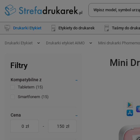
Drukarki Etykiet
Etykiety do drukarek
Taśmy do druk
Drukarki Etykiet
Drukarki etykiet AIMO
Mini drukarki Phomemo
Mini D
Filtry
Kompatybilne z
Tabletem
15
Smartfonem
15
Cena
zł
-
zł