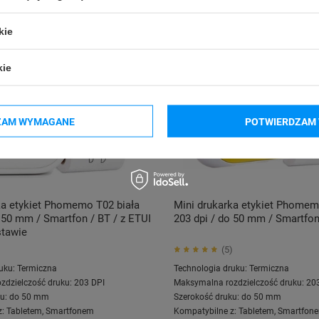
kie
kie
ZAM WYMAGANE
POTWIERDZAM 
ka etykiet Phomemo T02 biała
Mini drukarka etykiet Phomem
o 50 mm / Smartfon / BT / z ETUI
203 dpi / do 50 mm / Smartfon
stawie
5
uku:
Termiczna
Technologia druku:
Termiczna
zdzielczość druku:
203 DPI
Maksymalna rozdzielczość druku:
20
u:
do 50 mm
Szerokość druku:
do 50 mm
z:
Tabletem
,
Smartfonem
Kompatybilne z:
Tabletem
,
Smartfon