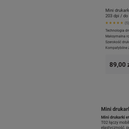
Mini drukar
203 dpi / d
5
Technologia dr
Maksymalna ro
Szerokość druk
Kompatybilne 
89,00 
Mini drukar
Mini drukarki 
T02 łączy mobil
elastyczność, p