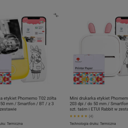
ka etykiet Phomemo T02 żółta
Mini drukarka etykiet Phomem
 50 mm / Smartfon / BT / z 3
203 dpi / do 50 mm / Smartfon 
 zestawie
szt. taśm i ETUI Rabbit w zest
4
uku:
Termiczna
Technologia druku:
Termiczna