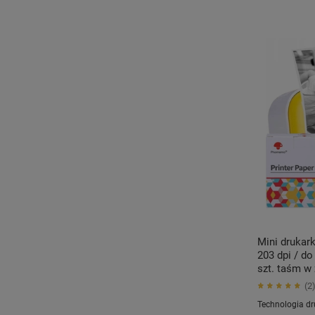
Mini drukar
203 dpi / do
szt. taśm w
2
Technologia dr