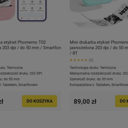
ka etykiet Phomemo T02
Mini drukarka etykiet Phome
 203 dpi / do 50 mm / Smartfon
jasnozielona 203 dpi / do 50 
/ BT
5
uku:
Termiczna
Technologia druku:
Termiczna
zdzielczość druku:
203 DPI
Maksymalna rozdzielczość druku:
20
u:
do 50 mm
Szerokość druku:
do 50 mm
z:
Tabletem
,
Smartfonem
Kompatybilne z:
Tabletem
,
Smartfon
zł
89,00 zł
DO KOSZYKA
DO 