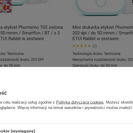
ka etykiet Phomemo T02 zielona
Mini drukarka etykiet Phomem
o 50 mmm / Smartfon / BT / z 3
203 dpi / do 50 mmm / Smartfo
ETUI Rabbit w zestawie
ETUI Rabbit w zestawie
2
uku:
Termiczna
Technologia druku:
Termiczna
zdzielczość druku:
203 DPI
Maksymalna rozdzielczość druku:
20
u:
do 50 mm
Szerokość druku:
do 50 mm
z:
Tabletem
,
Smartfonem
Kompatybilne z:
Tabletem
,
Smartfon
 zł
120,00 zł
DO KOSZYKA
DO 
ość
w celu realizacji usług zgodnie z
Polityką dotyczącą cookies
. Możesz określi
eglądarce. Więcej informacji na temat warunków i prywatności można znaleźć
cookie (wymagane)