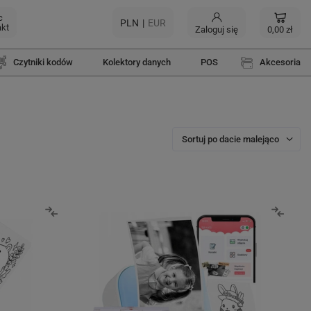
c
PLN
EUR
akt
Zaloguj się
0,00 zł
Czytniki kodów
Kolektory danych
POS
Akcesoria
Sortuj po dacie malejąco