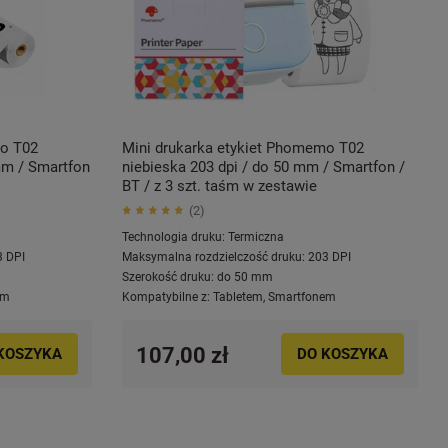
mo T02
Mini drukarka etykiet Phomemo T02
mm / Smartfon
niebieska 203 dpi / do 50 mm / Smartfon /
BT / z 3 szt. taśm w zestawie
2
Technologia druku:
Termiczna
3 DPI
Maksymalna rozdzielczość druku:
203 DPI
Szerokość druku:
do 50 mm
em
Kompatybilne z:
Tabletem
,
Smartfonem
107,00 zł
KOSZYKA
DO KOSZYKA