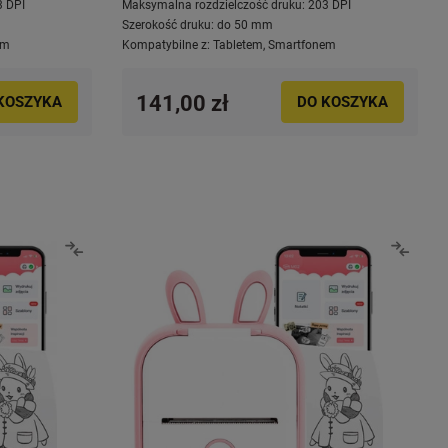
3 DPI
Maksymalna rozdzielczość druku:
203 DPI
Szerokość druku:
do 50 mm
em
Kompatybilne z:
Tabletem
,
Smartfonem
141,00 zł
KOSZYKA
DO KOSZYKA