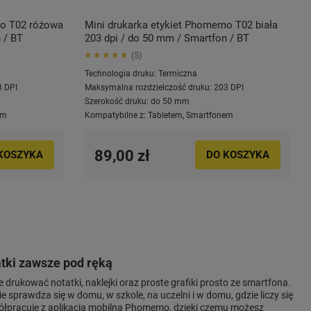
mo T02 różowa
Mini drukarka etykiet Phomemo T02 biała
 / BT
203 dpi / do 50 mm / Smartfon / BT
5
Technologia druku:
Termiczna
3 DPI
Maksymalna rozdzielczość druku:
203 DPI
Szerokość druku:
do 50 mm
em
Kompatybilne z:
Tabletem
,
Smartfonem
89,00 zł
KOSZYKA
DO KOSZYKA
atki zawsze pod ręką
e drukować notatki, naklejki oraz proste grafiki prosto ze smartfona.
e sprawdza się w domu, w szkole, na uczelni i w domu, gdzie liczy się
spółpracuje z aplikacją mobilną Phomemo, dzięki czemu możesz