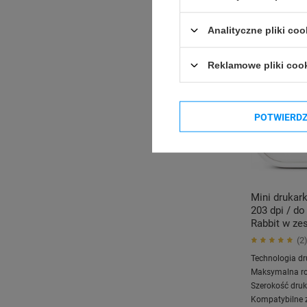
Analityczne pliki coo
Reklamowe pliki coo
POTWIERD
Mini drukar
203 dpi / d
Rabbit w ze
2
Technologia dr
Maksymalna ro
Szerokość druk
Kompatybilne 