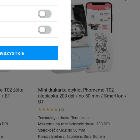
WSZYSTKIE
o T02 żółta
Mini drukarka etykiet Phomemo T02
 / BT
niebieska 203 dpi / do 50 mm / Smartfon /
BT
5
Technologia druku:
Termiczna
3 DPI
Maksymalna rozdzielczość druku:
203 DPI
Szerokość druku:
do 50 mm
em
Kompatybilne z:
Tabletem
,
Smartfonem