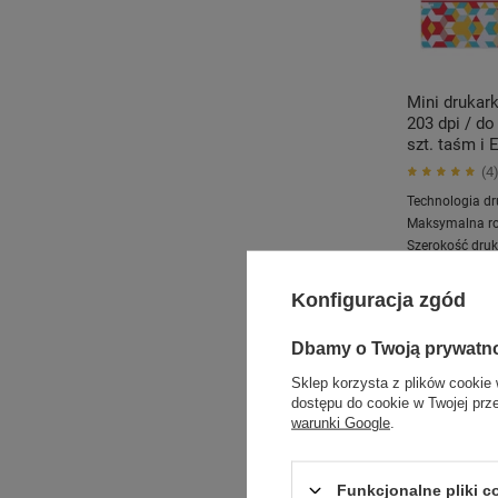
Mini drukar
203 dpi / d
szt. taśm i 
4
Technologia dr
Maksymalna ro
Szerokość druk
Kompatybilne 
Konfiguracja zgód
141,00
Dbamy o Twoją prywatn
Sklep korzysta z plików cookie 
dostępu do cookie w Twojej prz
warunki Google
.
Funkcjonalne pliki 