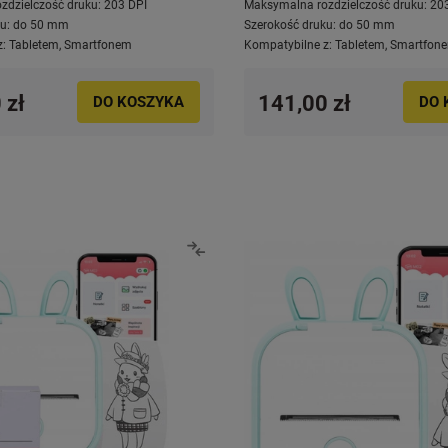
zdzielczość druku:
203 DPI
Maksymalna rozdzielczość druku:
20
u:
do 50 mm
Szerokość druku:
do 50 mm
z:
Tabletem
,
Smartfonem
Kompatybilne z:
Tabletem
,
Smartfon
 zł
141,00 zł
DO KOSZYKA
DO 