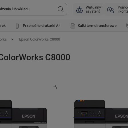
Wirtualny
Pomo
asystent
i kont
arek
Przenośne drukarki A4
Kalki termotransferowe
orks
Epson ColorWorks C8000
ColorWorks C8000