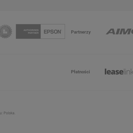
Partnerzy
Płatności
ju:
Polska
.