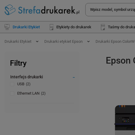
Drukarki Etykiet
Etykiety do drukarek
Taśmy do druk
Drukarki Etykiet
Drukarki etykiet Epson
Drukarki Epson ColorW
Epson 
Filtry
Interfejs drukarki
USB
2
Ethernet LAN
2