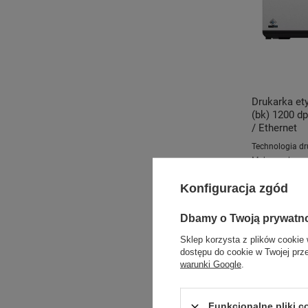
Drukarka et
(bk) 1200 d
/ Ethernet
Technologia dr
Maksymalna ro
Szerokość druk
Konfiguracja zgód
Kompatybilne 
Dbamy o Twoją prywatn
35 259
Sklep korzysta z plików cookie 
dostępu do cookie w Twojej prz
warunki Google
.
Funkcjonalne pliki 