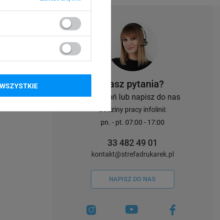
Masz pytania?
WSZYSTKIE
Zadzwoń lub napisz do nas
Godziny pracy infolinii:
pn. - pt. 07:00 - 17:00
33 482 49 01
kontakt@strefadrukarek.pl
NAPISZ DO NAS