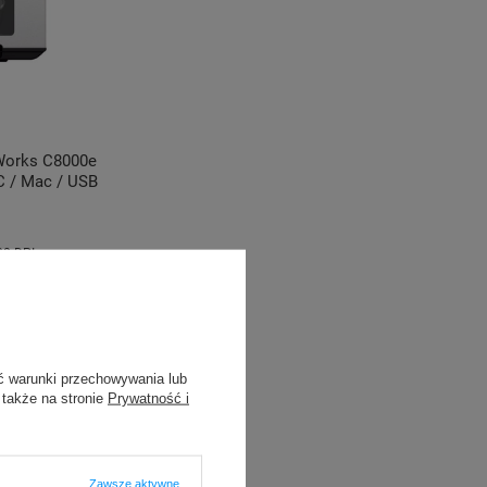
rWorks C8000e
C / Mac / USB
00 DPI
KOSZYKA
ć warunki przechowywania lub
 także na stronie
Prywatność i
Zawsze aktywne