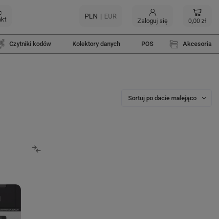
c
PLN
EUR
akt
Zaloguj się
0,00 zł
Czytniki kodów
Kolektory danych
POS
Akcesoria
Sortuj po dacie malejąco