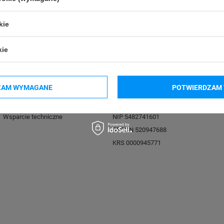
kie
Przydatne linki
Kontakt
kie
Aktualne promocje
Bielska 210
Regulamin sklepu
43-400 Cieszyn
ZAM WYMAGANE
POTWIERDZAM 
Polityka prywatności
Sterowniki i instrukcje
Power Tools Marek Bielesz sp. k.
Wsparcie techniczne
NIP 5482741601
REGON 520947688
KRS 0000945771