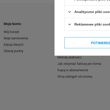
Analityczne pliki coo
Moje konto
Zamówienia
Reklamowe pliki coo
Mój koszyk
Cennik i czas dostawy
Moje zamówienia
Sposób realizacji zamówienia
POTWIERD
Edycja danych
Raty i leasing
Zbieraj punkty
Zwroty i reklamacje
Metody płatności
Jak otrzymać fakturę pro forma
Kupuj w abonamencie
Chcę odstąpić od umowy