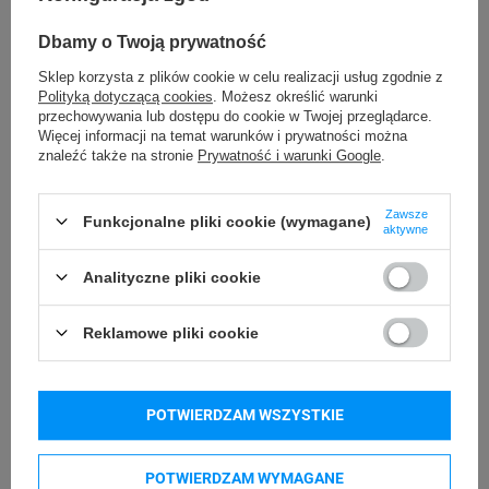
Wymiary:
17,3 x 6,7 x 9,4 cm
Waga:
360 g
Dbamy o Twoją prywatność
Interfejsy:
USB, Virtual COM
.
Sklep korzysta z plików cookie w celu realizacji usług zgodnie z
Dane techniczne
Polityką dotyczącą cookies
. Możesz określić warunki
przechowywania lub dostępu do cookie w Twojej przeglądarce.
Długość przewodu:
180 cm
Więcej informacji na temat warunków i prywatności można
Źródło światła:
650 nm LED
znaleźć także na stronie
Prywatność i warunki Google
.
Metoda skanowania:
ręcznie/automatycznie
Warunki Środowiskowe
Zawsze
Funkcjonalne pliki cookie (wymagane)
Temperatura pracy:
-20°C do 60°C
aktywne
Temperatura przechowywania:
-40°C do 70°C
Wilgotność pracy:
5% - 95%
Analityczne pliki cookie
Wilgotność przechowywania:
5% do 95%
Klasa ochrony IP:
IP54 (ochrona przed kurzem i
Reklamowe pliki cookie
zachlapaniem).
Karta produktu
Instrukcja obsługi
POTWIERDZAM WSZYSTKIE
POTWIERDZAM WYMAGANE