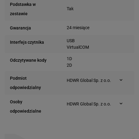
Podstawka w
Tak
zestawie
24 miesiące
Gwarancja
USB
Interfejs czytnika
VirtualCOM
1D
Odczytywane kody
2D
Podmiot
HDWR Global Sp. z o.o.
Romana Dmowskiego 28
odpowiedzialny
63-000 Środa
Wielkopolska (Polska)
Osoby
HDWR Global Sp. z o.o.
Romana Dmowskiego 28
odpowiedzialne
63-000 Środa
Wielkopolska (Polska)