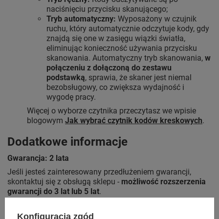
naciśnięciu przycisku skanującego;
Tryb automatyczny:
Wyposażony w czujnik
ruchu, który automatycznie odczytuje kody, gdy
znajdą się one w zasięgu wiązki światła,
eliminując konieczność używania przycisku
skanowania. Automatyczny tryb skanowania,
w
połączeniu z dołączoną do zestawu
podstawką
, sprawia, że skaner jest niemal
bezobsługowy, co zwiększa wydajność i
wygodę pracy.
Więcej o wyborze czytnika przeczytasz we wpisie
blogowym
Jak wybrać czytnik kodów kreskowych
.
Dodatkowe informacje
Gwarancja: 2 lata
Jeśli jesteś zainteresowany przedłużeniem gwarancji,
skontaktuj się z obsługą sklepu -
możliwość rozszerzenia
gwarancji do 3 lat lub 5 lat
.
Właściwości Fizyczne
Konfiguracja zgód
Rozdzielczość:
640 x 480 px