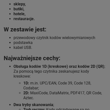
sklepy,
butiki,
hotele,
restauracje.
W zestawie jest:
przewodowy czytnik kodów wielowymiarowych
podstawka
kabel USB.
Najważniejsze cechy:
Obsługa kodów 1D (kreskowe) oraz kodów 2D (QR)
;
Za pomocą tego czytnika zeskanujesz kody
kreskowe:
1D:
m.in. UPC/EAN, Code 39, Code 128,
Codabar;
2D:
MaxiCode, DataMatrix, PDF417, QR Code,
Aztec.
Dwa tryby skanowania
;
Tryb ręczny:
Kody odczytywane są po