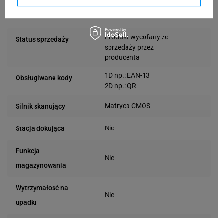
Specyfikacja
Produkt wycofany ze
Status sprzedaży
sprzedaży przez
producenta
1D np.: EAN-13
Obsługiwane kody
2D np.: QR
Matryca CMOS
Silnik skanujący
Nie
Stacja dokująca
Funkcja
Nie
magazynowania
Wytrzymałość na
Nie
upadki