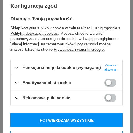
Właściwości Fizyczne
Konfiguracja zgód
Wymiary urządzenia:
16 x 9,5 x 6,5 cm
Wymiary podstawki:
24 x 12 x 12 cm
Dbamy o Twoją prywatność
Waga:
300 g
Sklep korzysta z plików cookie w celu realizacji usług zgodnie z
Interfejsy:
USB
.
Polityką dotyczącą cookies
. Możesz określić warunki
Dane techniczne
przechowywania lub dostępu do cookie w Twojej przeglądarce.
Więcej informacji na temat warunków i prywatności można
Matryca:
CMOS
znaleźć także na stronie
Prywatność i warunki Google
.
Procesor:
ARM Cortex 32-bitowy
Metoda skanowania:
manualnie (na przycisk) /
automatycznie (po zbliżeniu kodu)
Zawsze
Funkcjonalne pliki cookie (wymagane)
Potwierdzenie skanowania:
świetlne i dźwiękowe
aktywne
Szybkość skanowania:
500 skanów/ sekunda
Długość przewodu:
140 cm.
Analityczne pliki cookie
Warunki Środowiskowe
Temperatura pracy:
-20 do 50°C
Reklamowe pliki cookie
Temperatura przechowywania:
-40 do 60°C
Wilgotność:
5% do 95%
Odporność na upadki:
2 metry
POTWIERDZAM WSZYSTKIE
Stopień ochrony:
IP54
.