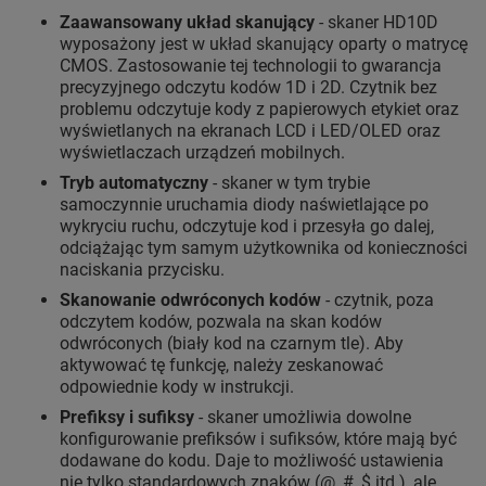
Zaawansowany układ skanujący
- skaner HD10D
wyposażony jest w układ skanujący oparty o matrycę
CMOS. Zastosowanie tej technologii to gwarancja
precyzyjnego odczytu kodów 1D i 2D. Czytnik bez
problemu odczytuje kody z papierowych etykiet oraz
wyświetlanych na ekranach LCD i LED/OLED oraz
wyświetlaczach urządzeń mobilnych.
Tryb automatyczny
- skaner w tym trybie
samoczynnie uruchamia diody naświetlające po
wykryciu ruchu, odczytuje kod i przesyła go dalej,
odciążając tym samym użytkownika od konieczności
naciskania przycisku.
Skanowanie odwróconych kodów
- czytnik, poza
odczytem kodów, pozwala na skan kodów
odwróconych (biały kod na czarnym tle). Aby
aktywować tę funkcję, należy zeskanować
odpowiednie kody w instrukcji.
Prefiksy i sufiksy
- skaner umożliwia dowolne
konfigurowanie prefiksów i sufiksów, które mają być
dodawane do kodu. Daje to możliwość ustawienia
nie tylko standardowych znaków (@, #, $ itd.), ale