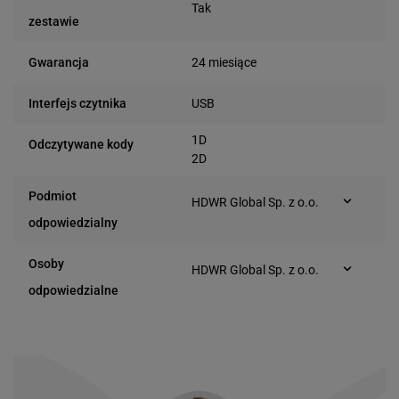
Tak
zestawie
24 miesiące
Gwarancja
USB
Interfejs czytnika
1D
Odczytywane kody
2D
Podmiot
HDWR Global Sp. z o.o.
Romana Dmowskiego 28
odpowiedzialny
63-000 Środa
Wielkopolska (Polska)
Osoby
HDWR Global Sp. z o.o.
Romana Dmowskiego 28
odpowiedzialne
63-000 Środa
Wielkopolska (Polska)