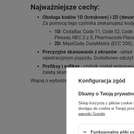
Najważniejsze cechy:
Obsługa kodów 1D (kreskowe) i 2D (dwu
Za pomocą tego czytnika zeskanujesz kody
1D:
CodaBar, Code 11, Code 32, Code 39
Plessey, NEC 2 z 5, Pharmacode Pless
2D:
MaxiCode, DataMatrix (ECC 200), 
Precyzyjne skanowanie z ekranów
- układ
rejestracyjnym pojazdu. Dodatkowo odczyt
Prefiksy i sufiksy
- czytnik został wykonany
zaletą skanera jest możliwość zaprogramowa
Konfiguracja zgód
Więcej o wyborze czytnika przeczytasz we wpis
Dbamy o Twoją prywatn
Sklep korzysta z plików cookie 
dostępu do cookie w Twojej prz
warunki Google
.
Funkcjonalne pliki 