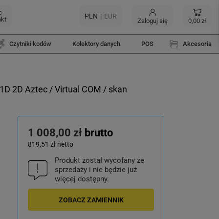
c
PLN
EUR
akt
Zaloguj się
0,00 zł
Czytniki kodów
Kolektory danych
POS
Akcesoria
D 2D Aztec / Virtual COM / skan
1 008,00 zł
brutto
819,51 zł
netto
Produkt został wycofany ze
sprzedaży i nie będzie już
więcej dostępny.
ZOBACZ ZAMIENNIK