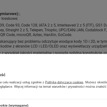
wymiarowe):
;
 kreskowe:
, Code 93, Code 128, IATA 2 z 5, Interleaved 2 z 5 (ITF), GS1 D
ey, Straight 2 z 5, Telepen, Trioptic, UPC/EAN/JAN, Codablock 
QR Code, microQR, Aztec, HanXin, GoCode.
 skanujący bez problemu odczytuje wiodące kody 1D i 2D, w tym
 kodów z ekranów LCD i LED/OLED oraz wyświetlaczy urządzeń
 z wysokiej jakości materiałów i posiada solidną konstrukcję, 
nia prefiksu oraz sufiksu, w tym klawiszy funkcyjnych (F11, F9,
ie blogowym
Jak wybrać czytnik kodów kreskowych
.
ość
w celu realizacji usług zgodnie z
Polityką dotyczącą cookies
. Możesz określi
eglądarce. Więcej informacji na temat warunków i prywatności można znaleźć
cookie (wymagane)