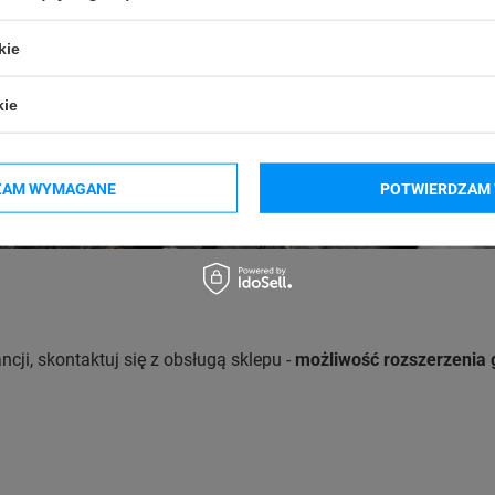
kie
kie
ZAM WYMAGANE
POTWIERDZAM 
cji, skontaktuj się z obsługą sklepu -
możliwość rozszerzenia gw