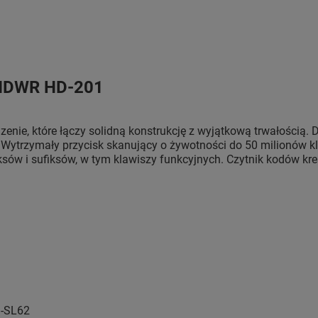
 HDWR HD-201
nie, które łączy solidną konstrukcję z wyjątkową trwałością. D
ytrzymały przycisk skanujący o żywotności do 50 milionów kl
sów i sufiksów, w tym klawiszy funkcyjnych. Czytnik kodów k
D-SL62