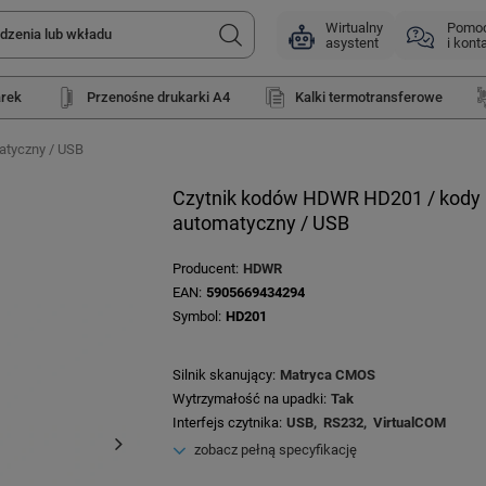
Wirtualny
Pomo
asystent
i kont
arek
Przenośne drukarki A4
Kalki termotransferowe
atyczny / USB
Czytnik kodów HDWR HD201 / kody 1
automatyczny / USB
Producent
HDWR
EAN
5905669434294
Symbol
HD201
Silnik skanujący
Matryca CMOS
Wytrzymałość na upadki
Tak
Interfejs czytnika
USB
RS232
VirtualCOM
zobacz pełną specyfikację