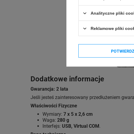
Analityczne pliki coo
Reklamowe pliki coo
POTWIERD
Dodatkowe informacje
Gwarancja: 2 lata
Jeśli jesteś zainteresowany przedłużeniem gwaran
Właściwości Fizyczne
Wymiary:
7 x 5 x 2,6 cm
Waga:
280 g
Interfejs:
USB, Virtual COM
.