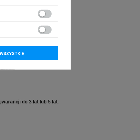
WSZYSTKIE
arancji do 3 lat lub 5 lat
.