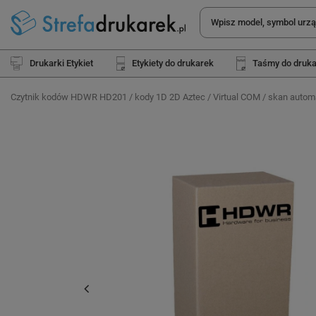
Drukarki Etykiet
Etykiety do drukarek
Taśmy do druk
Czytnik kodów HDWR HD201 / kody 1D 2D Aztec / Virtual COM / skan autom