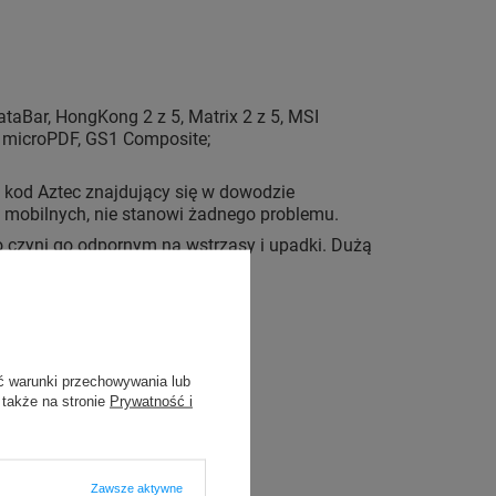
ataBar, HongKong 2 z 5, Matrix 2 z 5, MSI
F, microPDF, GS1 Composite;
 kod Aztec znajdujący się w dowodzie
 mobilnych, nie stanowi żadnego problemu.
co czyni go odpornym na wstrząsy i upadki. Dużą
 F7 itd.).
ć warunki przechowywania lub
 także na stronie
Prywatność i
Zawsze aktywne