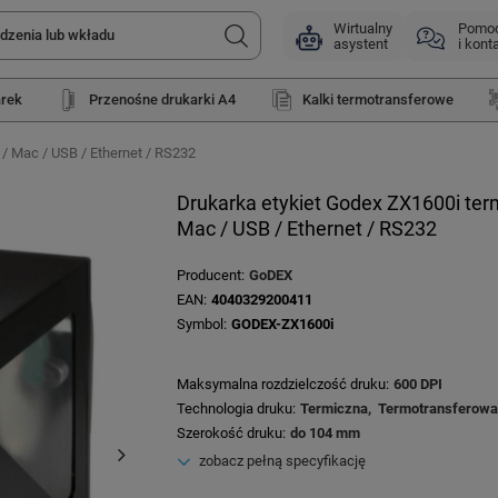
Wirtualny
Pomo
asystent
i kont
arek
Przenośne drukarki A4
Kalki termotransferowe
/ Mac / USB / Ethernet / RS232
Drukarka etykiet Godex ZX1600i ter
Mac / USB / Ethernet / RS232
Producent
GoDEX
EAN
4040329200411
Symbol
GODEX-ZX1600i
Maksymalna rozdzielczość druku
600 DPI
Technologia druku
Termiczna
Termotransferowa
Szerokość druku
do 104 mm
zobacz pełną specyfikację