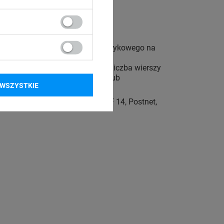
drukarkę.
na to zrobić za pomocą panelu dotykowego na
mie zapiszesz
własne szablony
. Liczba wierszy
ogą w zarządzaniu produktami lub
WSZYSTKIE
 Telepen, FIM, GS1 DataBar, ITF 14, Postnet,