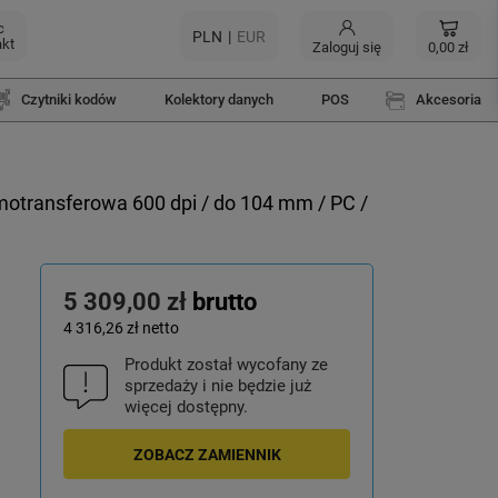
c
PLN
EUR
akt
Zaloguj się
0,00 zł
Czytniki kodów
Kolektory danych
POS
Akcesoria
motransferowa 600 dpi / do 104 mm / PC /
5 309,00 zł
brutto
4 316,26 zł
netto
Produkt został wycofany ze
sprzedaży i nie będzie już
więcej dostępny.
ZOBACZ ZAMIENNIK