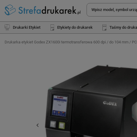
Drukarki Etykiet
Etykiety do drukarek
Taśmy do druk
Drukarka etykiet Godex ZX1600i termotransferowa 600 dpi / do 104 mm / PC 