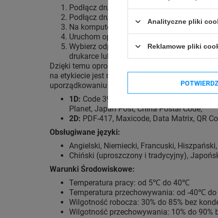
Podłącz drukarkę GoDEX ZX1600i do źródła
Podłącz drukarkę do komputera przy użyciu
Analityczne pliki coo
Na komputerze, do którego podłączona jest 
Uruchom oprogramowanie i postępuj zgodnie
Wybierz odpowiednie ustawienia druku, tak
Reklamowe pliki coo
drukarce lub w oprogramowaniu.
Dzięki temu oprogramowaniu zaprojektujesz etyk
na etykiecie jest nieograniczona, a w oprogram
POTWIERD
uporządkowaniu zaopatrzenia:
1D:
Code 39, Code 93, EAN-8/13, UPC-A/E, IT
Planet, Japan Post, China Postal Code;
2D:
PDF-417, Maxicode, Data Matrix, QR Co
Obsługiwane języki:
Angielski, Niemiecki, Francuski, Hiszpański,
Chiński (uproszczony i tradycyjny), Japońsk
Warunki Środowiskowe:
Temperatura pracy: od 5℃ do 40℃
Temperatura przechowywania: od -40℃ d
Wilgotność robocza: 30% do 85% bez kond
Wilgotność przechowywania: 10% do 90% b