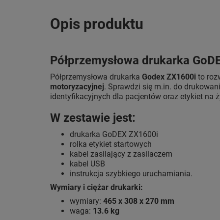
Opis produktu
Półprzemysłowa drukarka GoD
Półprzemysłowa drukarka
Godex ZX1600i
to roz
motoryzacyjnej
. Sprawdzi się m.in. do drukowan
identyfikacyjnych dla pacjentów oraz etykiet na 
W zestawie jest:
drukarka GoDEX ZX1600i
rolka etykiet startowych
kabel zasilający z zasilaczem
kabel USB
instrukcja szybkiego uruchamiania.
Wymiary i ciężar drukarki:
wymiary:
465 x 308 x 270 mm
waga:
13.6 kg