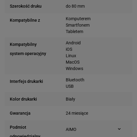
do 80 mm
Szerokość druku
Komputerem
Kompatybilne z
Smartfonem
Tabletem
Android
Kompatybilny
iOS
system operacyjny
Linux
MacOS
Windows
Bluetooth
Interfejs drukarki
USB
Biały
Kolor drukarki
24 miesiące
Gwarancja
Podmiot
AIMO
Bielska 210
odpowiedzialny