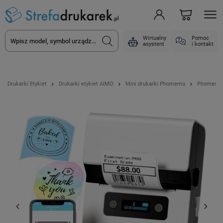
Wirtualny
Pomoc
asystent
i kontakt
Drukarki Etykiet
Drukarki etykiet AIMO
Mini drukarki Phomemo
Phomemo