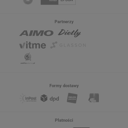
Partnerzy
Formy dostawy
Etykiety Phomemo WP4030-230 40 x
Etykiety Phomemo WY5
30 mm 230 szt. / do drukarek serii M
mm 140 szt. / okrągłe 
Płatności
do drukarek serii M