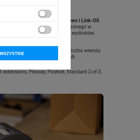
a komputerów
z systemem Windows i Link-OS
erem za pomocą
kabla USB
dołączonego w
iu zapamiętasz wiele szablonów wydruków.
mie zapiszesz
własne szablony
. Liczba wierszy
WSZYSTKIE
ogą w zarządzaniu produktami lub
extensions, Plessey, Postnet, Standard 2-of-5,