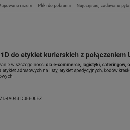
Kupowane razem
Pliki do pobrania
Najczęściej zadawane pyta
D do etykiet kurierskich z połączeniem U
zanie w szczególności
dla e-commerce, logistyki, cateringów, 
a etykiet adresowych na listy, etykiet spedycyjnych, kodów kre
nowych.
: ZD4A043-D0EE00EZ