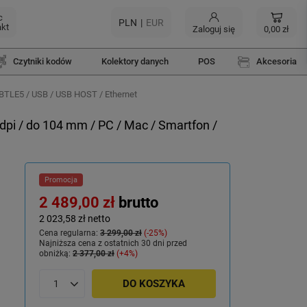
c
PLN
EUR
akt
Zaloguj się
0,00 zł
Czytniki kodów
Kolektory danych
POS
Akcesoria
 BTLE5 / USB / USB HOST / Ethernet
dpi / do 104 mm / PC / Mac / Smartfon /
Promocja
2 489,00 zł
brutto
2 023,58 zł
netto
Cena regularna:
3 299,00 zł
-25%
Najniższa cena z ostatnich 30 dni przed
obniżką:
2 377,00 zł
+4%
DO KOSZYKA