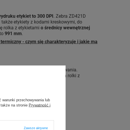
ydruku etykiet to 300 DPI
. Zebra ZD421D
 a także etykiety z kodami kreskowymi, do
ę rolka z etykietami
o średnicy wewnętrznej
 to
991 mm
.
 termiczny - czym się charakteryzuje i jakie ma
 po wyjęciu urządzenia z opakowania.
-OS Basic. Dodatkowo, wymiana rolki z
ć warunki przechowywania lub
 także na stronie
Prywatność i
Zawsze aktywne