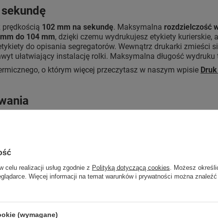
 sekundę
 prędkością
102 mm na sekundę
. Maksymalna
rozdzielczość w
 mm do 104 mm
, dzięki czemu wydrukujesz etykiety kurierskie,
etykiety do opisania segregatorów. Wewnątrz drukarki zmieści si
hwyt ułatwiający instalację rolki. Maksymalna długość wydruku
termicznego, o którym więcej przeczytasz w naszym wpisie
Druk
owania
a na szybkie uruchomienie procesu drukowania niemalże od razu
cji i funkcji
Print DNA Basic
obsługiwanych przez system Link
ej przez Zebra konstrukcji OpenACCESS.
ożliwości optymalizacji pracy drukarek. Obejmuje to:
ość
w celu realizacji usług zgodnie z
Polityką dotyczącą cookies
. Możesz określi
et,
eglądarce. Więcej informacji na temat warunków i prywatności można znaleźć
tualizację w celu uwzględnienia nowych zagrożeń,
wania pośredniego oprogramowania,
o miejsca i w dowolnym czasie,
WiFi i połączenia szeryfowe.
cookie (wymagane)