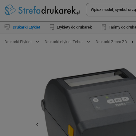
Drukarki Etykiet
Etykiety do drukarek
Taśmy do druk
Drukarki Etykiet
Drukarki etykiet Zebra
Drukarki Zebra ZD