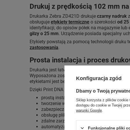
Drukuj z prędkością 102 mm na
Drukarka Zebra ZD421D drukuje
czarny nadruk
z
obsługuje
etykiety termiczne
o szerokości
od 25
identyfikacji, do opisów półek na magazynie lub 
gilzy o 25 mm
. Urządzenie posiada specjalny uc
Etykiety powstają za pomocą technologii druku 
zastosowania
.
Prosta instalacja i proces druk
Drukarka jest łatwa do zainstalowania i pozwal
Wyposażona została w podstawowy zestaw aplika
Konfiguracja zgód
etykietami jest bezproblemowa dzięki opracowan
Dzięki Print DNA Basic uzyskasz zaawansowane m
Dbamy o Twoją prywatn
prostą instalację i konfigurację etykieciarki,
Sklep korzysta z plików cookie 
tworzenie własnych niestandardowych etyki
dostępu do cookie w Twojej prz
zabezpieczenie drukarki oraz regularną ak
warunki Google
.
obsługę plików PDF bez konieczności uży
zdalne zarządzanie drukarkami z dowolneg
automatyzację aktualizacji drukarek przez 
Funkcjonalne pliki 