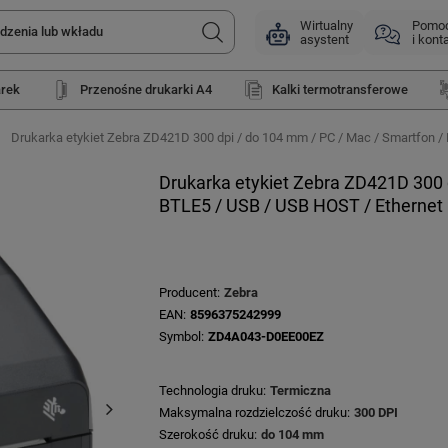
Wirtualny
Pomo
asystent
i kont
arek
Przenośne drukarki A4
Kalki termotransferowe
Drukarka etykiet Zebra ZD421D 300 dpi / do 104 mm / PC / Mac / Smartfon /
Drukarka etykiet Zebra ZD421D 300 
BTLE5 / USB / USB HOST / Ethernet
Producent
Zebra
EAN
8596375242999
Symbol
ZD4A043-D0EE00EZ
Technologia druku
Termiczna
Maksymalna rozdzielczość druku
300 DPI
Szerokość druku
do 104 mm