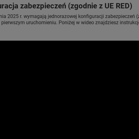
uracja zabezpieczeń (zgodnie z UE RED)
nia 2025 r. wymagają jednorazowej konfiguracji zabezpieczeń 
 pierwszym uruchomieniu. Poniżej w wideo znajdziesz instrukcj