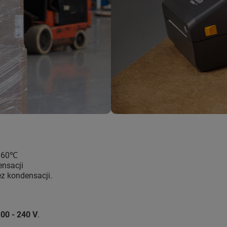
o 60℃
ensacji
z kondensacji.
100 - 240 V
.