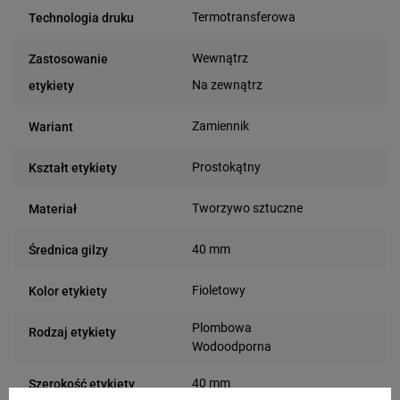
Termotransferowa
Technologia druku
Wewnątrz
Zastosowanie
Na zewnątrz
etykiety
Zamiennik
Wariant
Prostokątny
Kształt etykiety
Tworzywo sztuczne
Materiał
40 mm
Średnica gilzy
Fioletowy
Kolor etykiety
Plombowa
Rodzaj etykiety
Wodoodporna
40 mm
Szerokość etykiety