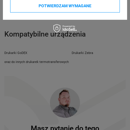
e-mail: gspr@ptmb.pl
Bielska 210
POTWIERDZAM WYMAGANE
odpowiedzialne
43-400 Cieszyn (Polska)
telefon: 730811399
e-mail: gspr@ptmb.pl
Kompatybilne urządzenia
Drukarki GoDEX
Drukarki Zebra
oraz do innych drukarek termotransferowych
Masz pytanie do tego