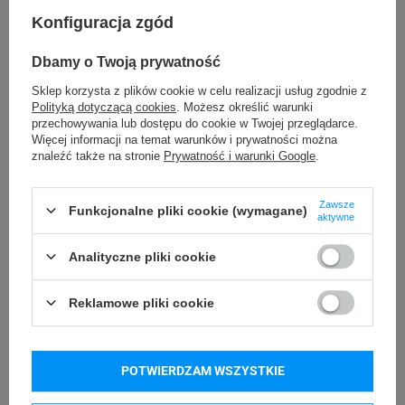
Konfiguracja zgód
20 mm
Długość etykiety
Dbamy o Twoją prywatność
Możliwość
Trudne
Sklep korzysta z plików cookie w celu realizacji usług zgodnie z
odklejenia
Polityką dotyczącą cookies
. Możesz określić warunki
przechowywania lub dostępu do cookie w Twojej przeglądarce.
VOID
Rodzaj plomby
Więcej informacji na temat warunków i prywatności można
znaleźć także na stronie
Prywatność i warunki Google
.
VOID
Materiał plomby
Zawsze
Funkcjonalne pliki cookie (wymagane)
Usuwanie/odklejanie
aktywne
Zostawia ślad
plomby
Analityczne pliki cookie
24 miesiące
Gwarancja
Reklamowe pliki cookie
Podmiot
Specmark
Bielska 210
odpowiedzialny
POTWIERDZAM WSZYSTKIE
43-400 Cieszyn (Polska)
telefon: 730811399
Osoby
Specmark