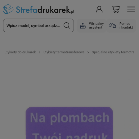
Wirtualny
Pomoc
asystent
i kontakt
Etykiety do drukarek
Etykiety termotransferowe
Specjalne etykiety termotran