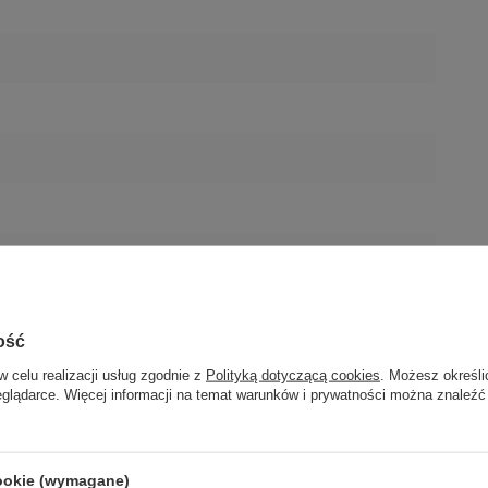
ość
w celu realizacji usług zgodnie z
Polityką dotyczącą cookies
. Możesz określi
eglądarce. Więcej informacji na temat warunków i prywatności można znaleźć
Polska)
Polska)
cookie (wymagane)