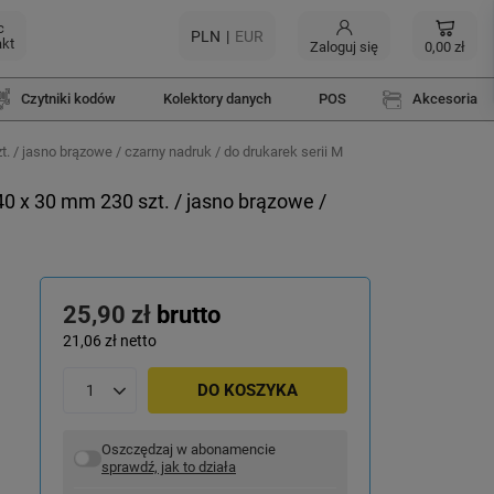
c
PLN
EUR
akt
Zaloguj się
0,00 zł
Czytniki kodów
Kolektory danych
POS
Akcesoria
/ jasno brązowe / czarny nadruk / do drukarek serii M
x 30 mm 230 szt. / jasno brązowe /
25,90 zł
brutto
21,06 zł
netto
DO KOSZYKA
Oszczędzaj w abonamencie
sprawdź, jak to działa