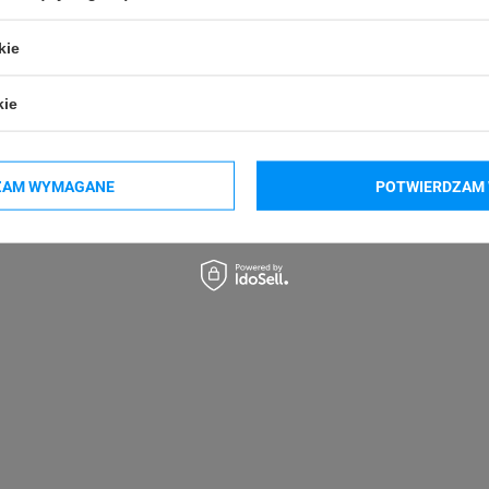
kie
kie
Phomemo M150
Phomemo M200
ZAM WYMAGANE
POTWIERDZAM 