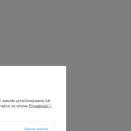
ć warunki przechowywania lub
 także na stronie
Prywatność i
Zawsze aktywne