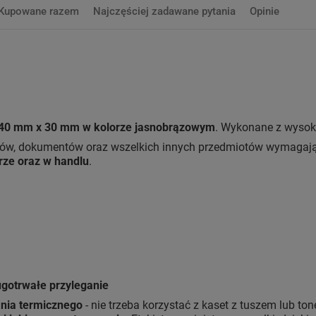
Kupowane razem
Najczęściej zadawane pytania
Opinie
40 mm x 30 mm w kolorze jasnobrązowym
. Wykonane z wysoki
tów, dokumentów oraz wszelkich innych przedmiotów wymagają
rze oraz w handlu
.
ugotrwałe przyleganie
nia termicznego
- nie trzeba korzystać z kaset z tuszem lub to