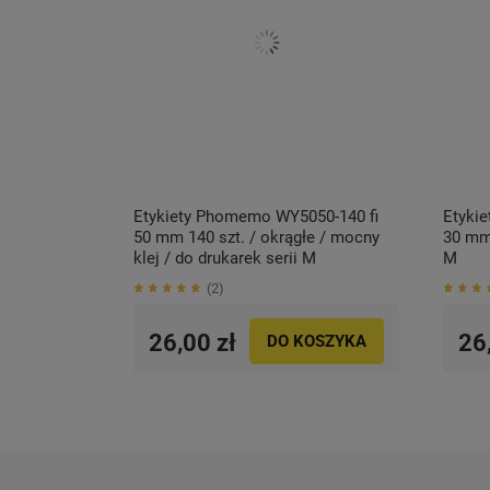
Etykiety Phomemo WY5050-140 fi
Etyki
50 mm 140 szt. / okrągłe / mocny
30 mm 
klej / do drukarek serii M
M
2
26,00 zł
26
DO KOSZYKA