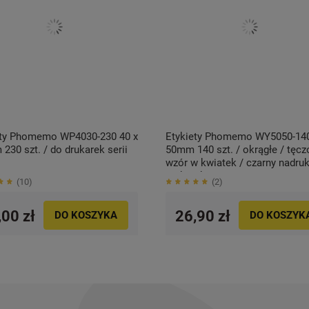
ety Phomemo WP4030-230 40 x
Etykiety Phomemo WY5050-140
230 szt. / do drukarek serii
50mm 140 szt. / okrągłe / tęc
wzór w kwiatek / czarny nadruk
drukarek serii M
10
2
,00 zł
26,90 zł
DO KOSZYKA
DO KOSZYK