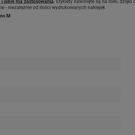
 i jakie ma zastosowania
. Etykiety nawinięte są na rolki, dzi
 - niezależnie od ilości wydrukowanych naklejek.
emo M