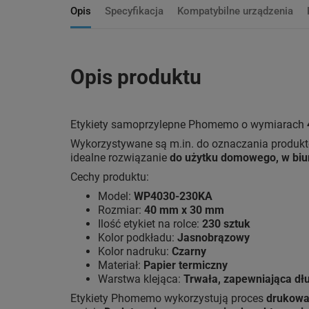
Opis
Specyfikacja
Kompatybilne urządzenia
Opis produktu
Etykiety samoprzylepne Phomemo o wymiarach
Wykorzystywane są m.in. do oznaczania produk
idealne rozwiązanie
do użytku domowego, w biu
Cechy produktu:
Model:
WP4030-230KA
Rozmiar:
40 mm x 30 mm
Ilość etykiet na rolce:
230 sztuk
Kolor podkładu:
Jasnobrązowy
Kolor nadruku:
Czarny
Materiał:
Papier termiczny
Warstwa klejąca:
Trwała, zapewniająca dł
Etykiety Phomemo wykorzystują proces
drukowa