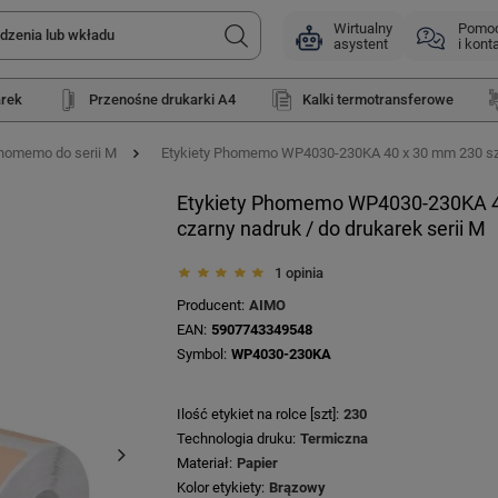
Wirtualny
Pomo
asystent
i kont
arek
Przenośne drukarki A4
Kalki termotransferowe
Phomemo do serii M
Etykiety Phomemo WP4030-230KA 40 x 30 mm 230 szt. 
Etykiety Phomemo WP4030-230KA 40 
czarny nadruk / do drukarek serii M
1 opinia
Producent
AIMO
EAN
5907743349548
Symbol
WP4030-230KA
Ilość etykiet na rolce [szt]
230
Technologia druku
Termiczna
Materiał
Papier
Kolor etykiety
Brązowy