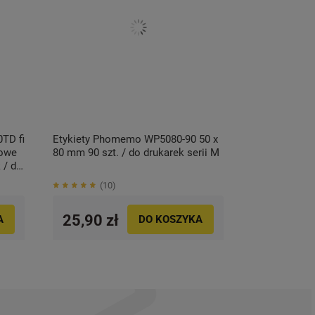
TD fi
Etykiety Phomemo WP5080-90 50 x
zowe
80 mm 90 szt. / do drukarek serii M
 / do
10
25,90 zł
A
DO KOSZYKA