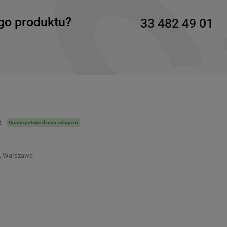
go produktu?
33 482 49 01
5
Opinia potwierdzona zakupem
, Warszawa