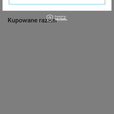
DYMO LabelWriter LW 450 Duo
Kupowane razem