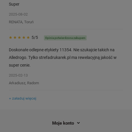
Super
2025-08-02
RENATA, Toruń
5/5
Opinia potwierdzona zakupem
Etykiety Specmark LW-11354 57 x 32
Drukarka etykiet AIM
mm 1000 szt. / do drukarek etykiet
dpi / do 62 mm / PC /
Doskonałe odlepne etykiety 11354. Nie szukajcie takich na
DYMO LabelWriter
BT / LAN
Alledrogo. Tylko strefadrukarek.pl ma rewelacyjną jakość w
12
3
super cenie.
19,00 zł
399,00 zł
DO KOSZYKA
2025-02-13
Arkadiusz, Radom
+ załaduj więcej
Moje konto