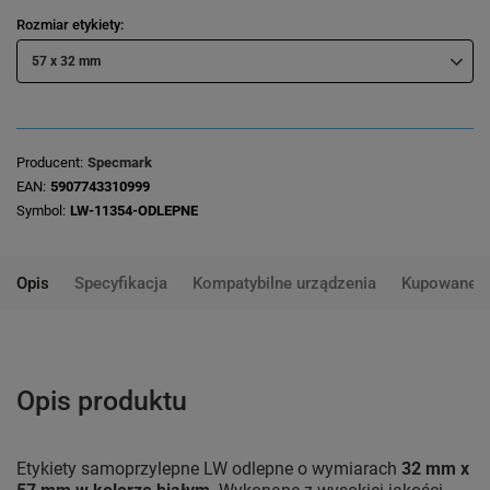
Rozmiar etykiety
57 x 32 mm
Producent
Specmark
EAN
5907743310999
Symbol
LW-11354-ODLEPNE
Opis
Specyfikacja
Kompatybilne urządzenia
Kupowane 
Opis produktu
Etykiety samoprzylepne LW odlepne o wymiarach
32 mm x