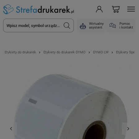
Wirtualny
Pomoc
asystent
i kontakt
Etykiety do drukarek
Etykiety do drukarek DYMO
DYMO LW
Etykiety Specm