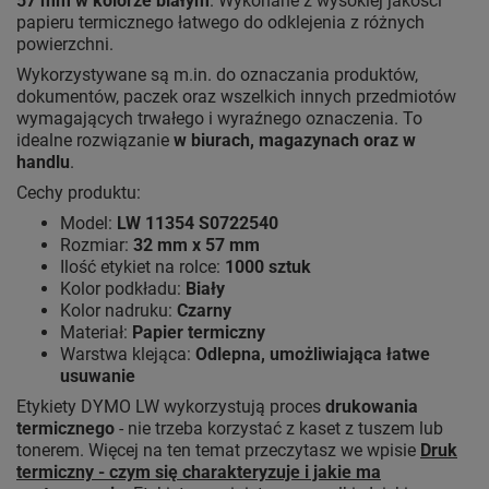
57 mm w kolorze białym
. Wykonane z wysokiej jakości
papieru termicznego łatwego do odklejenia z różnych
powierzchni.
Wykorzystywane są m.in. do oznaczania produktów,
dokumentów, paczek oraz wszelkich innych przedmiotów
wymagających trwałego i wyraźnego oznaczenia. To
idealne rozwiązanie
w biurach, magazynach oraz w
handlu
.
Cechy produktu:
Model:
LW 11354 S0722540
Rozmiar:
32 mm x 57 mm
Ilość etykiet na rolce:
1000 sztuk
Kolor podkładu:
Biały
Kolor nadruku:
Czarny
Materiał:
Papier termiczny
Warstwa klejąca:
Odlepna, umożliwiająca łatwe
usuwanie
Etykiety DYMO LW wykorzystują proces
drukowania
termicznego
- nie trzeba korzystać z kaset z tuszem lub
tonerem. Więcej na ten temat przeczytasz we wpisie
Druk
termiczny - czym się charakteryzuje i jakie ma