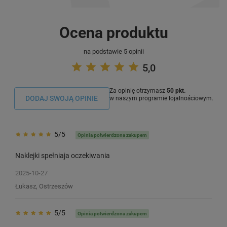
Ocena produktu
na podstawie 5 opinii
5,0
Za opinię otrzymasz
50 pkt.
DODAJ SWOJĄ OPINIE
w naszym programie lojalnościowym.
5/5
Opinia potwierdzona zakupem
Naklejki spełniaja oczekiwania
2025-10-27
Łukasz, Ostrzeszów
5/5
Opinia potwierdzona zakupem