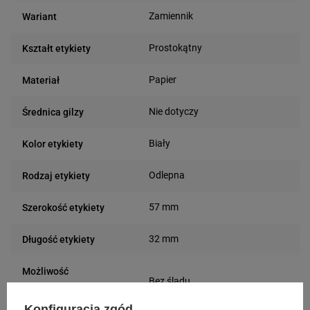
Zamiennik
Wariant
Prostokątny
Kształt etykiety
Papier
Materiał
Nie dotyczy
Średnica gilzy
Biały
Kolor etykiety
Odlepna
Rodzaj etykiety
57 mm
Szerokość etykiety
32 mm
Długość etykiety
Możliwość
Bez śladu
odklejenia
Konfiguracja zgód