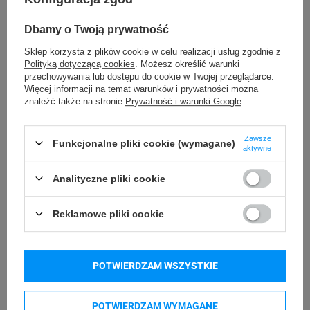
24 miesiące
Gwarancja
Dbamy o Twoją prywatność
Podmiot
Specmark
Sklep korzysta z plików cookie w celu realizacji usług zgodnie z
Polityką dotyczącą cookies
. Możesz określić warunki
Bielska 210
odpowiedzialny
przechowywania lub dostępu do cookie w Twojej przeglądarce.
43-400 Cieszyn (Polska)
Więcej informacji na temat warunków i prywatności można
telefon: 730811399
Osoby
znaleźć także na stronie
Prywatność i warunki Google
.
Specmark
e-mail: gspr@ptmb.pl
Bielska 210
odpowiedzialne
43-400 Cieszyn (Polska)
Zawsze
Funkcjonalne pliki cookie (wymagane)
telefon: 730811399
aktywne
e-mail: gspr@ptmb.pl
Analityczne pliki cookie
Kompatybilne urządzenia
Reklamowe pliki cookie
AIMO AM246S
AIMO 520
AIMO 650
AIMO 6XL
POTWIERDZAM WSZYSTKIE
DYMO LabelWriter LW 450
DYMO LabelWriter LW 460
DYMO LabelWriter LW 4XL
DYMO LabelWriter LW-450 Twin Turbo
POTWIERDZAM WYMAGANE