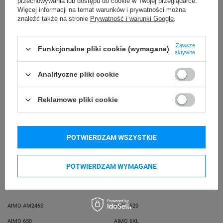
przechowywania lub dostępu do cookie w Twojej przeglądarce.
odklejenia
Więcej informacji na temat warunków i prywatności można
znaleźć także na stronie
Prywatność i warunki Google
.
24 miesiące
Gwarancja
Zawsze
Funkcjonalne pliki cookie (wymagane)
S0722400
Kod producenta
aktywne
Podmiot
Analityczne pliki cookie
Specmark
Bielska 210
odpowiedzialny
43-400 Cieszyn (Polska)
Reklamowe pliki cookie
telefon: 730811399
Osoby
Specmark
e-mail: gspr@ptmb.pl
Bielska 210
odpowiedzialne
43-400 Cieszyn (Polska)
POTWIERDZAM WSZYSTKIE
telefon: 730811399
e-mail: gspr@ptmb.pl
POTWIERDZAM WYMAGANE
Kompatybilne urządzenia
AIMO AM246S
AIMO 520
AIMO 650
AIMO 6XL