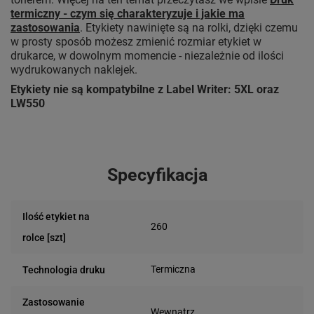
termiczny - czym się charakteryzuje i jakie ma
zastosowania
. Etykiety nawinięte są na rolki, dzięki czemu
w prosty sposób możesz zmienić rozmiar etykiet w
drukarce, w dowolnym momencie - niezależnie od ilości
wydrukowanych naklejek.
Etykiety nie są kompatybilne z Label Writer: 5XL oraz
LW550
Specyfikacja
Ilość etykiet na
260
rolce [szt]
Termiczna
Technologia druku
Zastosowanie
Wewnątrz