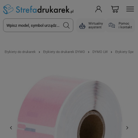
Wirtualny
Pomoc
asystent
i kontakt
Etykiety do drukarek
Etykiety do drukarek DYMO
DYMO LW
Etykiety Specm