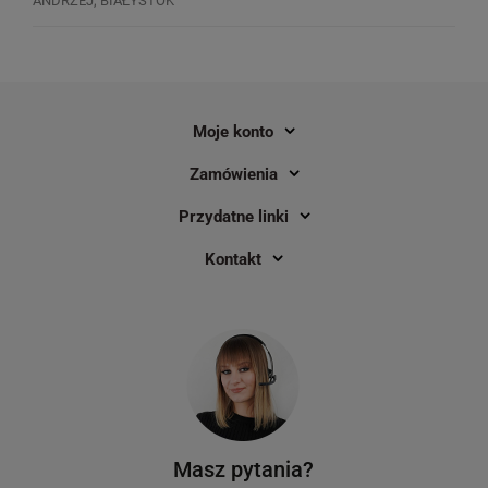
ANDRZEJ, BIAŁYSTOK
Moje konto
Zamówienia
Etykiety Specmark LW-99012 36 x 89
Etykiety Specmark LW
mm 260 szt. / zielone / czarny nadruk
mm 260 szt. / żółte / 
Przydatne linki
/ do drukarek etykiet DYMO
do drukarek etykiet 
LabelWriter
LabelWriter
Kontakt
1
1
25,00 zł
25,00 zł
DO KOSZYKA
Masz pytania?