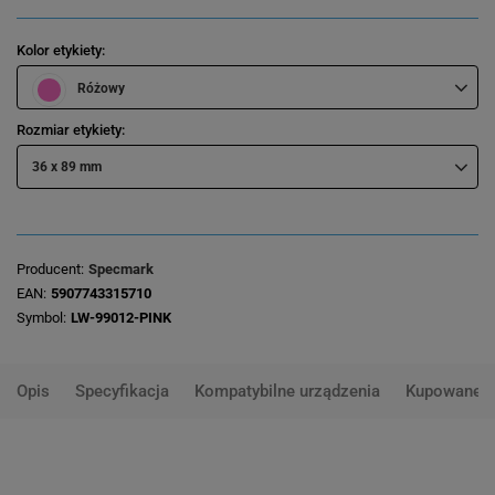
Kolor etykiety
Różowy
Rozmiar etykiety
36 x 89 mm
Producent
Specmark
EAN
5907743315710
Symbol
LW-99012-PINK
Opis
Specyfikacja
Kompatybilne urządzenia
Kupowane 