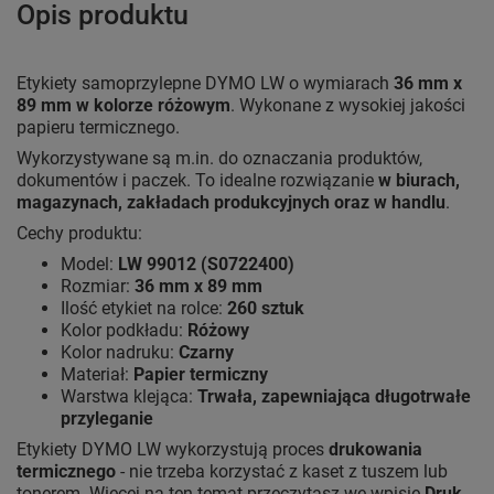
Opis produktu
Etykiety samoprzylepne DYMO LW o wymiarach
36 mm x
89 mm w kolorze różowym
. Wykonane z wysokiej jakości
papieru termicznego.
Wykorzystywane są m.in. do oznaczania produktów,
dokumentów i paczek. To idealne rozwiązanie
w biurach,
magazynach, zakładach produkcyjnych oraz w handlu
.
Cechy produktu:
Model:
LW 99012 (S0722400)
Rozmiar:
36 mm x 89 mm
Ilość etykiet na rolce:
260 sztuk
Kolor podkładu:
Różowy
Kolor nadruku:
Czarny
Materiał:
Papier termiczny
Warstwa klejąca:
Trwała, zapewniająca długotrwałe
przyleganie
Etykiety DYMO LW wykorzystują proces
drukowania
termicznego
- nie trzeba korzystać z kaset z tuszem lub
tonerem. Więcej na ten temat przeczytasz we wpisie
Druk