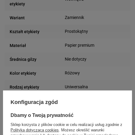
etykiety
Zamiennik
Wariant
Prostokątny
Kształt etykiety
Papier premium
Materiał
Nie dotyczy
Średnica gilzy
Różowy
Kolor etykiety
Uniwersalna
Rodzaj etykiety
36 mm
Szerokość etykiety
Konfiguracja zgód
89 mm
Długość etykiety
Dbamy o Twoją prywatność
Sklep korzysta z plików cookie w celu realizacji usług zgodnie z
Możliwość
Polityką dotyczącą cookies
. Możesz określić warunki
Trudne