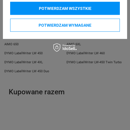
telefon: 730811399
e-mail: gspr@ptmb.pl
POTWIERDZAM WSZYSTKIE
Kompatybilne urządzenia
POTWIERDZAM WYMAGANE
AIMO AM246S
AIMO 520
AIMO 650
AIMO 6XL
DYMO LabelWriter LW 450
DYMO LabelWriter LW 460
DYMO LabelWriter LW 4XL
DYMO LabelWriter LW-450 Twin Turbo
DYMO LabelWriter LW 450 Duo
Kupowane razem