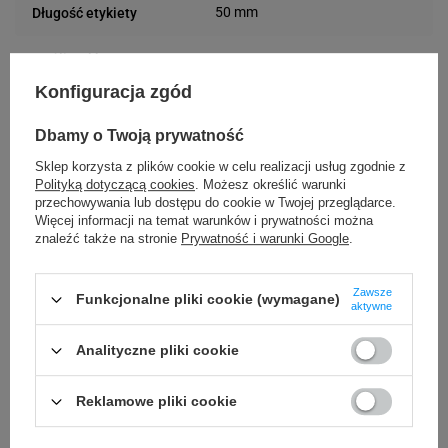
50 mm
Długość etykiety
Możliwość
Trudne
odklejenia
Konfiguracja zgód
24 miesiące
Gwarancja
Dbamy o Twoją prywatność
Sklep korzysta z plików cookie w celu realizacji usług zgodnie z
S0722460
Kod producenta
Polityką dotyczącą cookies
. Możesz określić warunki
przechowywania lub dostępu do cookie w Twojej przeglądarce.
Więcej informacji na temat warunków i prywatności można
Towar z
znaleźć także na stronie
Prywatność i warunki Google
.
Tak
abonamentem
Zawsze
Funkcjonalne pliki cookie (wymagane)
Podmiot
aktywne
Specmark
Bielska 210
odpowiedzialny
Analityczne pliki cookie
43-400 Cieszyn (Polska)
telefon: 730811399
Osoby
Specmark
e-mail: gspr@ptmb.pl
Reklamowe pliki cookie
Bielska 210
odpowiedzialne
43-400 Cieszyn (Polska)