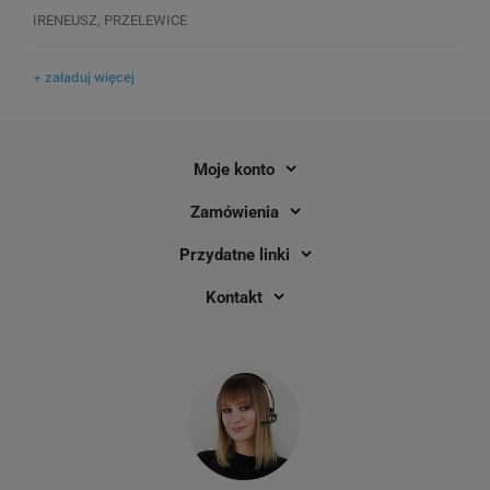
drukarek etykiet DYMO LabelWriter
DYMO LabelWriter
IRENEUSZ, PRZELEWICE
17
13
+ załaduj więcej
24,35 zł
19,00 zł
DO KOSZYKA
Moje konto
Zamówienia
Przydatne linki
Kontakt