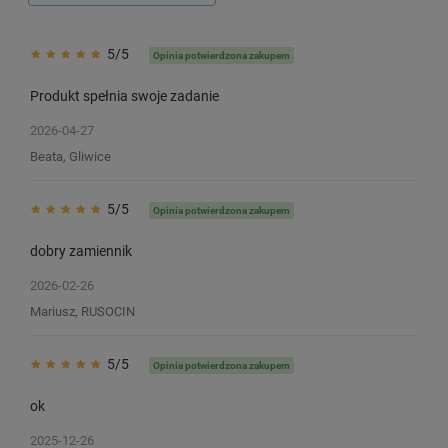
5/5
Opinia potwierdzona zakupem
Produkt spełnia swoje zadanie
2026-04-27
Beata, Gliwice
5/5
Opinia potwierdzona zakupem
dobry zamiennik
2026-02-26
Mariusz, RUSOCIN
5/5
Opinia potwierdzona zakupem
ok
Etykiety Specmark LW-99014 54 x 101
Etykiety Specmark LW
mm 220 szt. / adresowe / do
mm 1000 szt. / do dru
2025-12-26