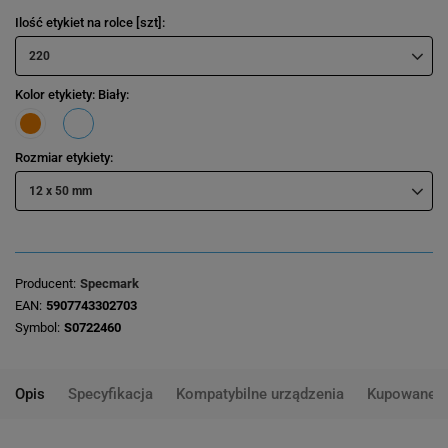
Ilość etykiet na rolce [szt]
220
Kolor etykiety
: Biały
Rozmiar etykiety
12 x 50 mm
Producent
Specmark
EAN
5907743302703
Symbol
S0722460
Opis
Specyfikacja
Kompatybilne urządzenia
Kupowane 