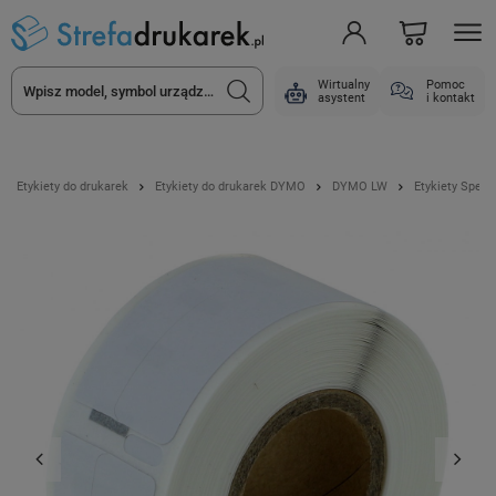
Wirtualny
Pomoc
asystent
i kontakt
Etykiety do drukarek
Etykiety do drukarek DYMO
DYMO LW
Etykiety Spec