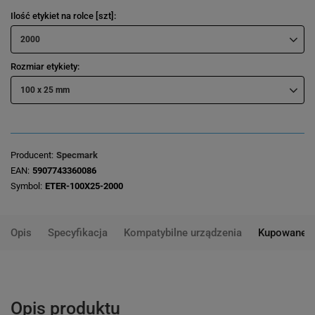
Ilość etykiet na rolce [szt]
2000
Rozmiar etykiety
100 x 25 mm
Producent
Specmark
EAN
5907743360086
Symbol
ETER-100X25-2000
Opis
Specyfikacja
Kompatybilne urządzenia
Kupowane 
Opis produktu