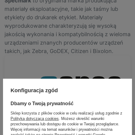
Specmark
to oryginalna marka produkująca
materiały eksploatacyjne, takie jak taśmy lub
etykiety do drukarek etykiet. Materiały
wyprodukowane charakteryzują się wysoką
jakością wykonania i kompatybilnością z wieloma
urządzeniami znanych producentów urządzeń
takich, jak Zebra, GoDEX, Citizen i Bixolon.
Konfiguracja zgód
Dbamy o Twoją prywatność
Sklep korzysta z plików cookie w celu realizacji usług zgodnie z
Polityką dotyczącą cookies
. Możesz określić warunki
przechowywania lub dostępu do cookie w Twojej przeglądarce.
Więcej informacji na temat warunków i prywatności można
znaleźć także na stronie
Prywatność i warunki Google
.