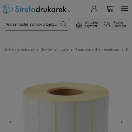
Wirtualny
Pomoc
asystent
i kontakt
Etykiety do drukarek
Etykiety termiczne
Papierowe etykiety termiczne
Etyk