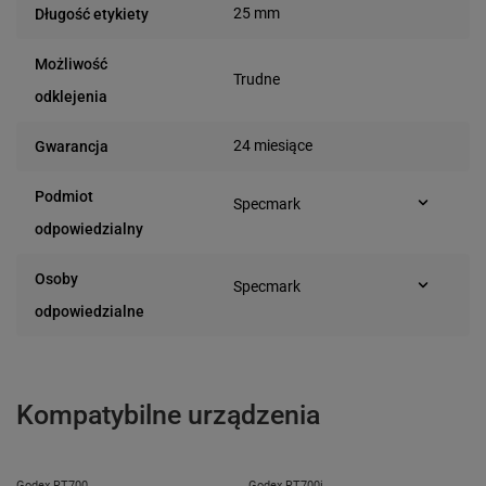
25 mm
Długość etykiety
Możliwość
Trudne
odklejenia
24 miesiące
Gwarancja
Podmiot
Specmark
Bielska 210
odpowiedzialny
43-400 Cieszyn (Polska)
telefon: 730811399
Osoby
Specmark
e-mail: gspr@ptmb.pl
Bielska 210
odpowiedzialne
43-400 Cieszyn (Polska)
telefon: 730811399
e-mail: gspr@ptmb.pl
Kompatybilne urządzenia
Godex RT700
Godex RT700i