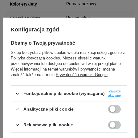
Pomarańczowy
Kolor etykiety
Uniwersalna
Rodzaj etykiety
Konfiguracja zgód
30 mm
Szerokość etykiety
Dbamy o Twoją prywatność
100 mm
Długość etykiety
Sklep korzysta z plików cookie w celu realizacji usług zgodnie z
Polityką dotyczącą cookies
. Możesz określić warunki
Możliwość
przechowywania lub dostępu do cookie w Twojej przeglądarce.
Trudne
Więcej informacji na temat warunków i prywatności można
odklejenia
znaleźć także na stronie
Prywatność i warunki Google
.
24 miesiące
Gwarancja
Zawsze
Funkcjonalne pliki cookie (wymagane)
aktywne
Podmiot
Specmark
Bielska 210
odpowiedzialny
Analityczne pliki cookie
43-400 Cieszyn (Polska)
telefon: 730811399
Osoby
Specmark
Reklamowe pliki cookie
e-mail: gspr@ptmb.pl
Bielska 210
odpowiedzialne
43-400 Cieszyn (Polska)