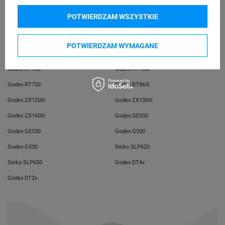
telefon: 730811399
POTWIERDZAM WSZYSTKIE
e-mail: gspr@ptmb.pl
Kompatybilne urządzenia
POTWIERDZAM WYMAGANE
Godex RT700
Godex RT700i
Godex RT730
Godex RT863i
Godex ZX1200i
Godex ZX1300i
Godex ZX1600i
Godex GE300
Godex GE330
Godex G500
Godex G530
Seiko SLP620
Seiko SLP650
Godex DT4x
Godex DT2x