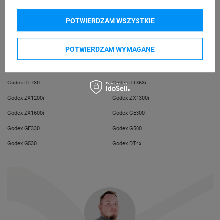
telefon: 730811399
e-mail: gspr@ptmb.pl
POTWIERDZAM WSZYSTKIE
Kompatybilne urządzenia
POTWIERDZAM WYMAGANE
Godex RT700
Godex RT700i
Godex RT730
Godex RT863i
Godex ZX1200i
Godex ZX1300i
Godex ZX1600i
Godex GE300
Godex GE330
Godex G500
Godex G530
Godex DT4x