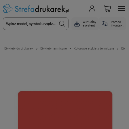
Wirtualny
Pomoc
asystent
i kontakt
Etykiety do drukarek
Etykiety termiczne
Kolorowe etykiety termiczne
Etyki