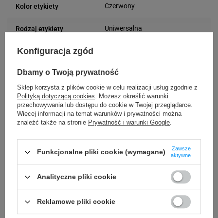
Czerwony
Kolor etykiety
Uniwersalna
Rodzaj etykiety
Konfiguracja zgód
70 mm
Szerokość etykiety
Dbamy o Twoją prywatność
40 mm
Długość etykiety
Sklep korzysta z plików cookie w celu realizacji usług zgodnie z
Możliwość
Polityką dotyczącą cookies
. Możesz określić warunki
Trudne
przechowywania lub dostępu do cookie w Twojej przeglądarce.
odklejenia
Więcej informacji na temat warunków i prywatności można
znaleźć także na stronie
Prywatność i warunki Google
.
24 miesiące
Gwarancja
Zawsze
Funkcjonalne pliki cookie (wymagane)
Podmiot
aktywne
Specmark
Bielska 210
odpowiedzialny
Analityczne pliki cookie
43-400 Cieszyn (Polska)
telefon: 730811399
Osoby
Specmark
e-mail: gspr@ptmb.pl
Reklamowe pliki cookie
Bielska 210
odpowiedzialne
43-400 Cieszyn (Polska)