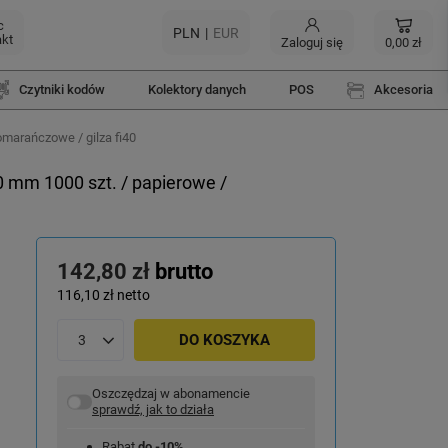
c
PLN
EUR
akt
Zaloguj się
0,00 zł
Czytniki kodów
Kolektory danych
POS
Akcesoria
omarańczowe / gilza fi40
0 mm 1000 szt. / papierowe /
142,80 zł
brutto
116,10 zł
netto
DO KOSZYKA
Oszczędzaj w abonamencie
sprawdź, jak to działa
Rabat
do -10%