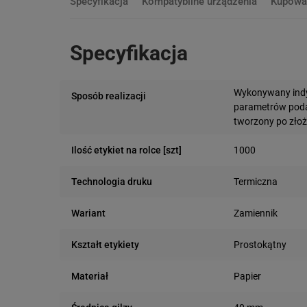
Specyfikacja
Kompatybilne urządzenia
Kupowa
Specyfikacja
Wykonywany indy
Sposób realizacji
parametrów podan
tworzony po zło
1000
Ilość etykiet na rolce [szt]
Termiczna
Technologia druku
Zamiennik
Wariant
Prostokątny
Kształt etykiety
Papier
Materiał