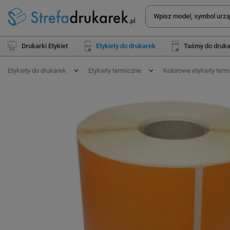
Drukarki Etykiet
Etykiety do drukarek
Taśmy do druk
Etykiety do drukarek
Etykiety termiczne
Kolorowe etykiety term