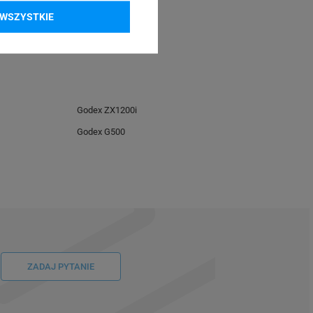
WSZYSTKIE
Godex ZX1200i
Godex G500
ZADAJ PYTANIE