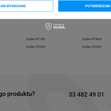
399
b.pl
ZAM WYMAGANE
POTWIERDZAM 
Godex RT730
Godex RT863i
Godex GE300
Godex GE330
go produktu?
33 482 49 01