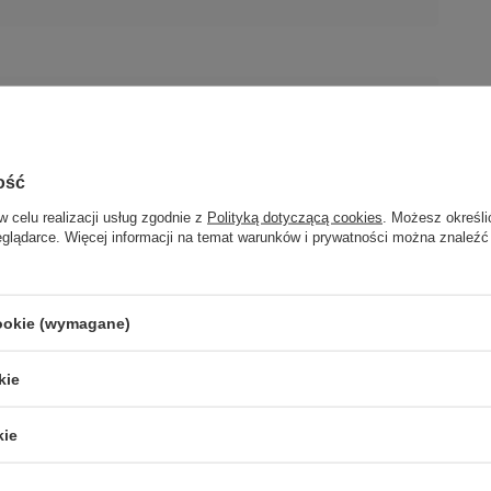
ość
w celu realizacji usług zgodnie z
Polityką dotyczącą cookies
. Możesz określi
eglądarce. Więcej informacji na temat warunków i prywatności można znaleźć
cookie (wymagane)
kie
Polska)
399
kie
b.pl
Polska)