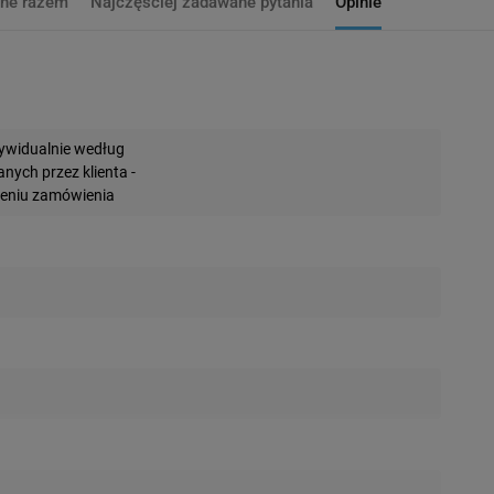
ne razem
Najczęściej zadawane pytania
Opinie
widualnie według
ych przez klienta -
żeniu zamówienia