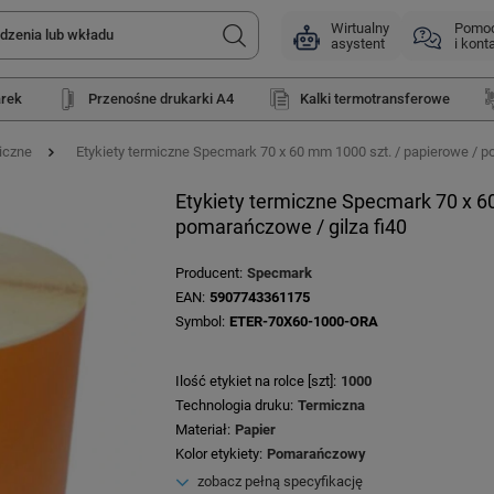
Wirtualny
Pomo
asystent
i kont
arek
Przenośne drukarki A4
Kalki termotransferowe
iczne
Etykiety termiczne Specmark 70 x 60 mm 1000 szt. / papierowe / p
Etykiety termiczne Specmark 70 x 6
pomarańczowe / gilza fi40
Producent
Specmark
EAN
5907743361175
Symbol
ETER-70X60-1000-ORA
Ilość etykiet na rolce [szt]
1000
Technologia druku
Termiczna
Materiał
Papier
Kolor etykiety
Pomarańczowy
zobacz pełną specyfikację