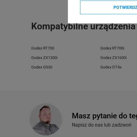
telefon: 730811
e-mail: gspr@ptm
POTWIERD
Kompatybilne urządzenia
Godex RT700
Godex RT700i
Godex ZX1300i
Godex ZX1600i
Godex G530
Godex DT4x
Masz pytanie do te
Napisz do nas lub zadzwoń