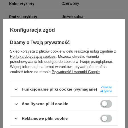
Czerwony
Kolor etykiety
Uniwersalna
Rodzaj etykiety
Konfiguracja zgód
90 mm
Szerokość etykiety
Dbamy o Twoją prywatność
70 mm
Długość etykiety
Sklep korzysta z plików cookie w celu realizacji usług zgodnie z
Możliwość
Polityką dotyczącą cookies
. Możesz określić warunki
Trudne
przechowywania lub dostępu do cookie w Twojej przeglądarce.
odklejenia
Więcej informacji na temat warunków i prywatności można
znaleźć także na stronie
Prywatność i warunki Google
.
24 miesiące
Gwarancja
Zawsze
Funkcjonalne pliki cookie (wymagane)
Podmiot
aktywne
Specmark
Bielska 210
odpowiedzialny
Analityczne pliki cookie
43-400 Cieszyn (Polska)
telefon: 730811399
Osoby
Specmark
e-mail: gspr@ptmb.pl
Reklamowe pliki cookie
Bielska 210
odpowiedzialne
43-400 Cieszyn (Polska)