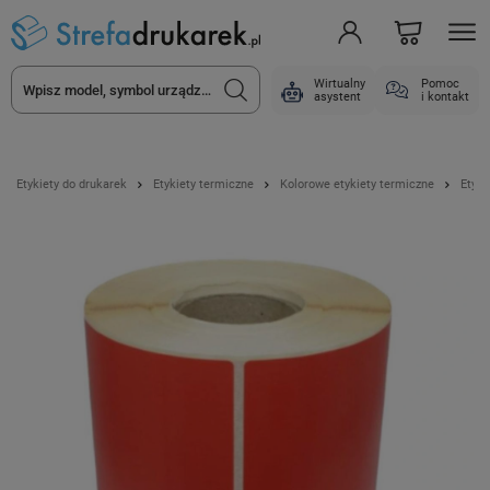
Wirtualny
Pomoc
asystent
i kontakt
Etykiety do drukarek
Etykiety termiczne
Kolorowe etykiety termiczne
Etyki