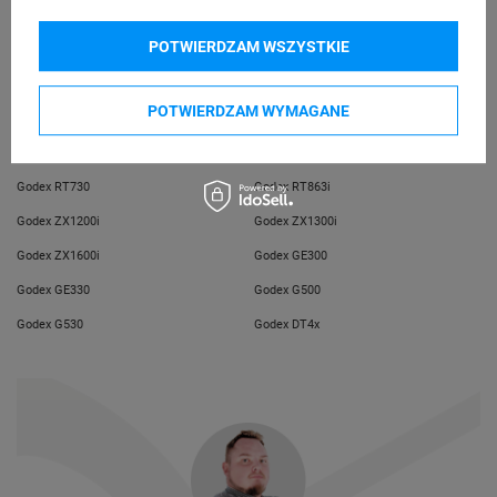
telefon: 730811399
e-mail: gspr@ptmb.pl
POTWIERDZAM WSZYSTKIE
Kompatybilne urządzenia
POTWIERDZAM WYMAGANE
Godex RT700
Godex RT700i
Godex RT730
Godex RT863i
Godex ZX1200i
Godex ZX1300i
Godex ZX1600i
Godex GE300
Godex GE330
Godex G500
Godex G530
Godex DT4x