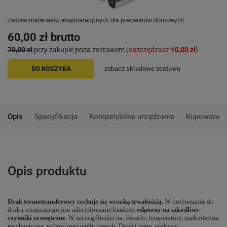
Zestaw materiałów eksploatacyjnych dla piwowarów domowych
60,00 zł
brutto
70,00 zł
przy zakupie poza zestawem
(oszczędzasz
10,00 zł
)
DO KOSZYKA
zobacz składowe zestawu
Opis
Specyfikacja
Kompatybilne urządzenia
Kupowane 
Opis produktu
Druk termotransferowy cechuje się wysoką trwałością.
W porównaniu do
druku termicznego jest zdecydowanie bardziej
odporny na szkodliwe
czynniki zewnętrzne.
W szczególności na: światło, temperaturę, uszkodzenia
mechaniczne, wilgoć oraz wiele innych. Dzięki temu, etykiety