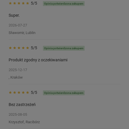
5/5
Opinia potwierdzona zakupem
Super.
2026-07-27
Sławomir, Lublin
5/5
Opinia potwierdzona zakupem
Produkt zgodny z oczekiwaniami
2025-12-17
, Kraków
5/5
Opinia potwierdzona zakupem
Zestaw materiałów eksploatacyjnych
Kalka barwiąca Spec
Bez zastrzeżeń
dla piwowarów domowych
300 m / woskowo-żyw
termotransferowa / gil
2025-08-05
Krzysztof, Racibórz
2