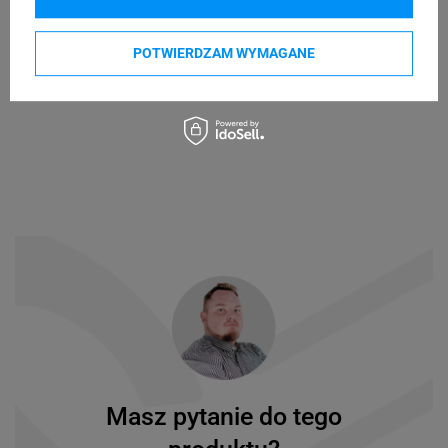
POTWIERDZAM WYMAGANE
Masz pytanie do tego