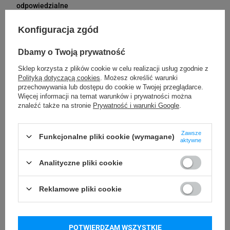
Bielska 210
odpowiedzialne
43-400 Cieszyn (Polska)
telefon: 730811399
Konfiguracja zgód
e-mail: gspr@ptmb.pl
Kompatybilne urządzenia
Dbamy o Twoją prywatność
Sklep korzysta z plików cookie w celu realizacji usług zgodnie z
Polityką dotyczącą cookies
. Możesz określić warunki
przechowywania lub dostępu do cookie w Twojej przeglądarce.
Drukarki GoDEX
Drukarki Zebra
Więcej informacji na temat warunków i prywatności można
oraz do innych drukarek termotransferowych
znaleźć także na stronie
Prywatność i warunki Google
.
Zawsze
Funkcjonalne pliki cookie (wymagane)
Kupowane razem
aktywne
Analityczne pliki cookie
Reklamowe pliki cookie
POTWIERDZAM WSZYSTKIE