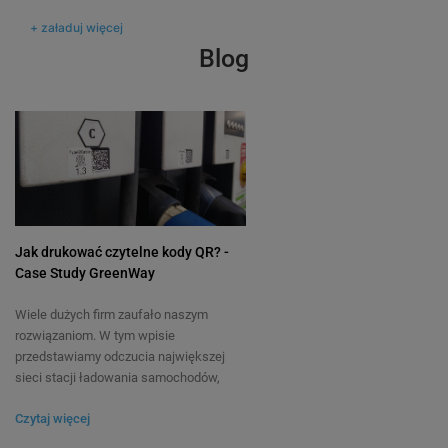
60,00 zł
132,00 zł
DO KOSZYKA
+ załaduj więcej
Blog
Jak drukować czytelne kody QR? -
Case Study GreenWay
Wiele dużych firm zaufało naszym
rozwiązaniom. W tym wpisie
przedstawiamy odczucia największej
sieci stacji ładowania samochodów,
czyli GreenWay. Jak sami mówią:
Czytaj więcej
“Dążymy do tego, aby korzystanie z
pojazdów elektrycznych było realną i