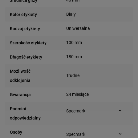
40 mm
Średnica gilzy
Biały
Kolor etykiety
Uniwersalna
Rodzaj etykiety
100 mm
Szerokość etykiety
180 mm
Długość etykiety
Możliwość
Trudne
odklejenia
24 miesiące
Gwarancja
Podmiot
Specmark
Bielska 210
odpowiedzialny
43-400 Cieszyn (Polska)
telefon: 730811399
Osoby
Specmark
e-mail: gspr@ptmb.pl