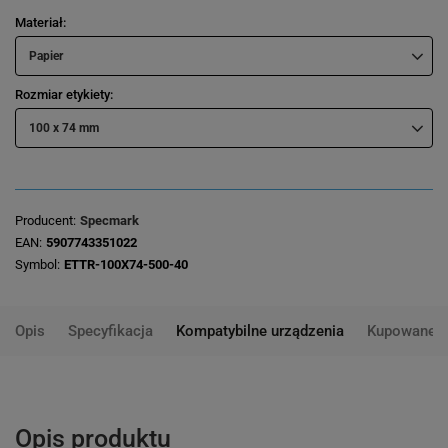
Materiał
Papier
Rozmiar etykiety
100 x 74 mm
Producent
Specmark
EAN
5907743351022
Symbol
ETTR-100X74-500-40
Opis
Specyfikacja
Kompatybilne urządzenia
Kupowane 
Opis produktu