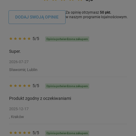
Za opinię otrzymasz
50 pkt.
DODAJ SWOJĄ OPINIE
w naszym programie lojalnościowym.
5/5
Opinia potwierdzona zakupem
Super.
2026-07-27
Sławomir, Lublin
5/5
Opinia potwierdzona zakupem
Produkt zgodny z oczekiwaniami
2025-12-17
, Kraków
5/5
Opinia potwierdzona zakupem