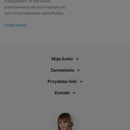
rozwiązaniom. W tym wpisie
przedstawiamy odczucia największej
sieci stacji ładowania samochodów,
czyli GreenWay. Jak sami mówią:
Czytaj więcej
“Dążymy do tego, aby korzystanie z
pojazdów elektrycznych było realną i
preferowaną opcją transportu dla
wszystkich ludzi…”, dlatego ważne jest
dla nich konkretne rozwiązanie
problemu. Czego potrzebowali?
Moje konto
Zamówienia
Przydatne linki
Kontakt