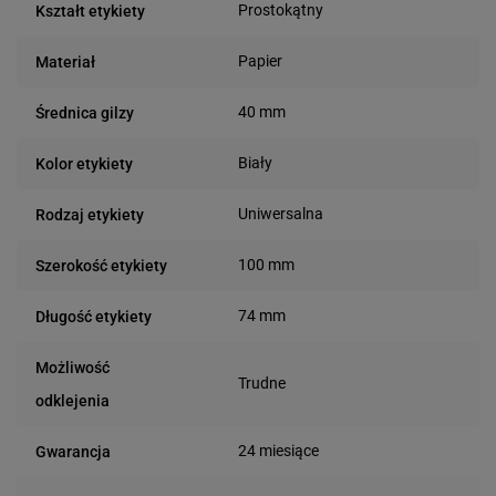
Prostokątny
Kształt etykiety
Papier
Materiał
40 mm
Średnica gilzy
Biały
Kolor etykiety
Uniwersalna
Rodzaj etykiety
100 mm
Szerokość etykiety
74 mm
Długość etykiety
Możliwość
Trudne
odklejenia
24 miesiące
Gwarancja