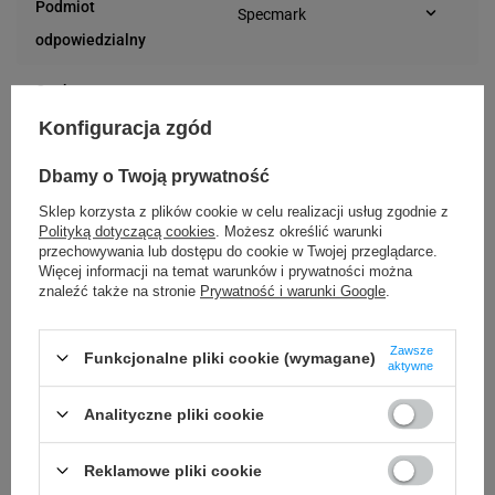
Podmiot
Specmark
Bielska 210
odpowiedzialny
43-400 Cieszyn (Polska)
telefon: 730811399
Osoby
Specmark
e-mail: gspr@ptmb.pl
Bielska 210
odpowiedzialne
Konfiguracja zgód
43-400 Cieszyn (Polska)
telefon: 730811399
Dbamy o Twoją prywatność
e-mail: gspr@ptmb.pl
Sklep korzysta z plików cookie w celu realizacji usług zgodnie z
Kompatybilne urządzenia
Polityką dotyczącą cookies
. Możesz określić warunki
przechowywania lub dostępu do cookie w Twojej przeglądarce.
Więcej informacji na temat warunków i prywatności można
znaleźć także na stronie
Prywatność i warunki Google
.
Drukarki GoDEX
Drukarki Zebra
oraz do innych drukarek termotransferowych
Zawsze
Funkcjonalne pliki cookie (wymagane)
aktywne
Analityczne pliki cookie
Reklamowe pliki cookie