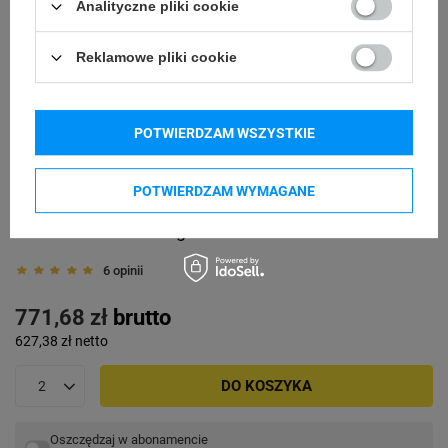
Analityczne pliki cookie
Reklamowe pliki cookie
POTWIERDZAM WSZYSTKIE
POTWIERDZAM WYMAGANE
Etykiety termotransferowe Specmark 148 x 210 mm
1000 szt. / foliowe / gilza fi40
6 opinii
771,68 zł
brutto
627,38 zł
netto
DO KOSZYKA
Oszczędzaj w abonamencie