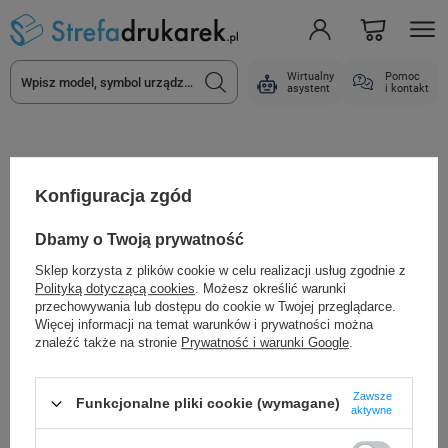
Wirtualny
Pomoc
asystent
i kontakt
Etykiety do drukarek
Etykiety termotransferowe
Foliowe etykiety termotransf
Konfiguracja zgód
Dbamy o Twoją prywatność
Sklep korzysta z plików cookie w celu realizacji usług zgodnie z
Polityką dotyczącą cookies
. Możesz określić warunki
przechowywania lub dostępu do cookie w Twojej przeglądarce.
Więcej informacji na temat warunków i prywatności można
znaleźć także na stronie
Prywatność i warunki Google
.
Zawsze
Funkcjonalne pliki cookie (wymagane)
aktywne