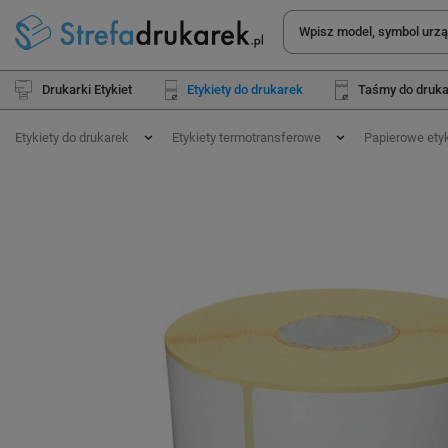
Drukarki Etykiet
Etykiety do drukarek
Taśmy do druk
Etykiety do drukarek
Etykiety termotransferowe
Papierowe ety