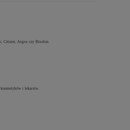
o
,
Citizen
,
Argox
czy
Bixolon
.
 kosmetyków i lekarstw.