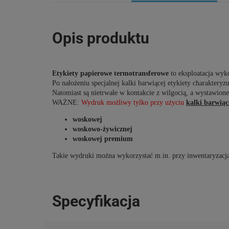
Opis produktu
Etykiety papierowe termotransferowe
to eksploatacja wy
Po nałożeniu specjalnej kalki barwiącej etykiety charakteryz
Natomiast są nietrwałe w kontakcie z wilgocią, a wystawio
WAŻNE
:
Wydruk
możliwy tylko przy użyciu
kalki barwiąc
woskowej
woskowo-żywicznej
woskowej premium
Takie wydruki można wykorzystać m.in. przy inwentaryzacj
Specyfikacja