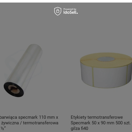
 barwiąca specmark 110 mm x
Etykiety termotransferowe
 żywiczna / termotransferowa
Specmark 50 x 90 mm 500 szt. 
a ½”
gilza fi40