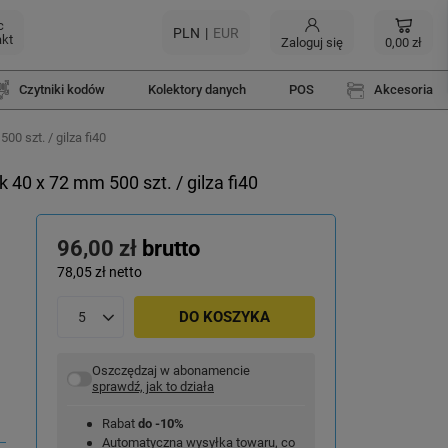
c
PLN
EUR
akt
Zaloguj się
0,00 zł
Czytniki kodów
Kolektory danych
POS
Akcesoria
0 szt. / gilza fi40
40 x 72 mm 500 szt. / gilza fi40
96,00 zł
brutto
78,05 zł
netto
DO KOSZYKA
Oszczędzaj w abonamencie
sprawdź, jak to działa
Rabat
do -10%
Automatyczna wysyłka towaru, co