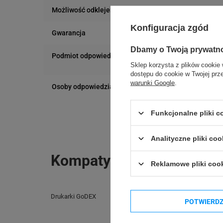
Trudne
Możliwość odklejenia
Konfiguracja zgód
24 miesiące
Gwarancja
Dbamy o Twoją prywatn
Podmiot odpowiedzialny
Specmark
Sklep korzysta z plików cookie 
Bielska 210
dostępu do cookie w Twojej prz
43-400 Cieszyn (
warunki Google
.
Osoby odpowiedzialne
Specmark
telefon: 730811
Bielska 210
e-mail: gspr@ptm
43-400 Cieszyn (
Funkcjonalne pliki 
telefon: 730811
e-mail: gspr@ptm
Analityczne pliki coo
Kompatybilne urządzenia
Reklamowe pliki coo
Drukarki GoDEX
Drukarki Zebra
POTWIERD