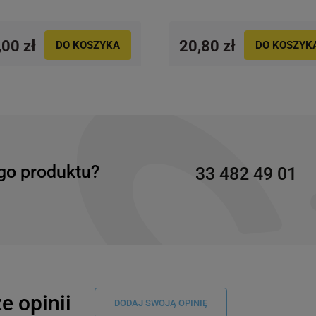
,00 zł
20,80 zł
DO KOSZYKA
DO KOSZYK
go produktu?
33 482 49 01
e opinii
DODAJ SWOJĄ OPINIĘ