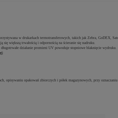
korzystywana w drukarkach termotransferowych, takich jak
Zebra
,
GoDEX
,
Sat
ują się większą
trwałością
i
odpornością
na ścieranie się nadruku
.
ne długotrwałe działanie promieni UV powoduje stopniowe blaknięcie wydruku.
ej
:
ach, opisywaniu opakowań zbiorczych i półek magazynowych, przy oznaczaniu