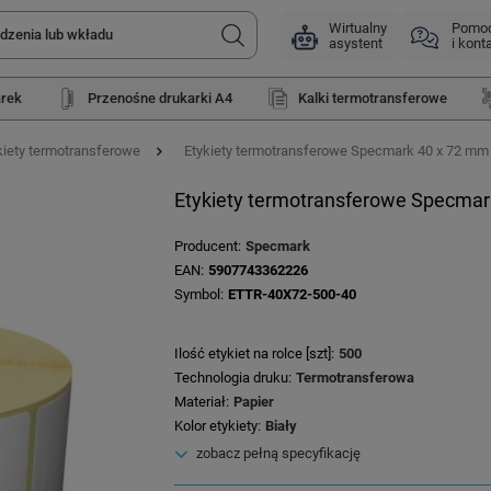
Wirtualny
Pomo
asystent
i kont
arek
Przenośne drukarki A4
Kalki termotransferowe
kiety termotransferowe
Etykiety termotransferowe Specmark 40 x 72 mm 50
Etykiety termotransferowe Specmark 
Producent
Specmark
EAN
5907743362226
Symbol
ETTR-40X72-500-40
Ilość etykiet na rolce [szt]
500
Technologia druku
Termotransferowa
Materiał
Papier
Kolor etykiety
Biały
zobacz pełną specyfikację