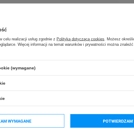
ość
w celu realizacji usług zgodnie z
Polityką dotyczącą cookies
. Możesz określi
eglądarce. Więcej informacji na temat warunków i prywatności można znaleźć
Polska)
399
b.pl
Polska)
cookie (wymagane)
399
b.pl
kie
kie
oraz do innych drukarek termotransferowych
ZAM WYMAGANE
POTWIERDZAM 