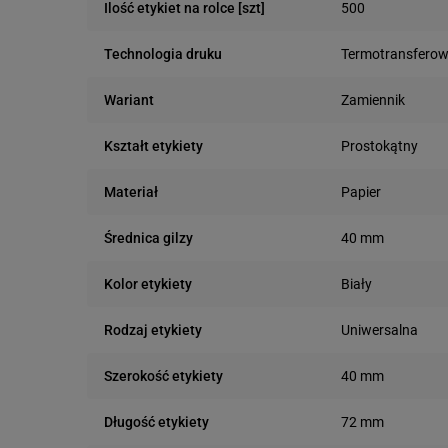
500
Ilość etykiet na rolce [szt]
Termotransfero
Technologia druku
Zamiennik
Wariant
Prostokątny
Kształt etykiety
Papier
Materiał
40 mm
Średnica gilzy
Biały
Kolor etykiety
Uniwersalna
Rodzaj etykiety
40 mm
Szerokość etykiety
72 mm
Długość etykiety