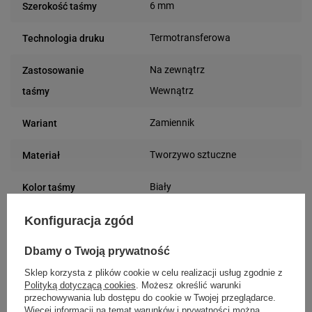
6 mm
Szerokość taśmy
Termotransferowa
Technologia druku
Na zewnątrz
Zastosowanie
Wewnątrz
taśmy
Zamiennik
Wariant
Tworzywo sztuczne
Materiał
Biały
Kolor taśmy
Kolor nadruku
Konfiguracja zgód
Czarny
taśmy
Dbamy o Twoją prywatność
Bez kleju
Rodzaj kleju taśmy
Sklep korzysta z plików cookie w celu realizacji usług zgodnie z
Polityką dotyczącą cookies
. Możesz określić warunki
przechowywania lub dostępu do cookie w Twojej przeglądarce.
1,5 m
Długość taśmy
Więcej informacji na temat warunków i prywatności można