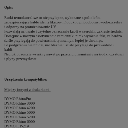
Opis:
Rurki termokurczliwe to nieprzylepne, wykonane z poliolefin,
zabezpieczające kable identyfikatory. Produkt ognioodporny, wodoszczelny
i odporny na promieniowanie UV.
Pozwalają na trwałe i czytelne oznaczanie kabli w szerokim zakresie średnic.
Dostępne w naszym asortymencie zamienniki rurek wyróżnia fakt, że bardzo
ściśle przylegają do powierzchni, tym samym lepiej je chroniąc.
Po podgrzaniu nie brudzi, nie blaknie i ściśle przylega do przewodów i
kabli.
Nadruk pozostaje wyraźny nawet po przetarciu, narażeniu na środki czystości
i płyny przemysłowe.
Urządzenia kompatybilne:
Między innymi z drukarkami:
DYMO RhinoPro
DYMO Rhino 3000
DYMO Rhino 4200
DYMO Rhino 5000
DYMO Rhino 5200
DYMO Rhino 6000
DYMO ILP-219