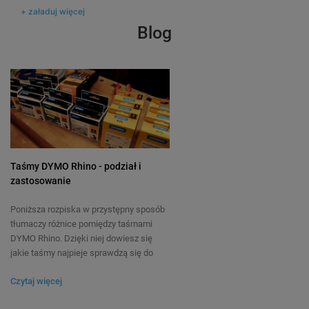
+ załaduj więcej
Blog
Rurka termokurczliwa Specmark
Rurka termokurczliwa
Rhino 18053 9 mm x 1,5 m ø1,7 - 3,7
Rhino 18055 12 mm x 1
mm / do drukarek DYMO D1
mm / do drukarek DY
Taśmy DYMO Rhino - podział i
19
19
zastosowanie
31,90 zł
31,80 zł
DO KOSZYKA
Poniższa rozpiska w przystępny sposób
tłumaczy różnice pomiędzy taśmami
DYMO Rhino. Dzięki niej dowiesz się
jakie taśmy najpieje sprawdzą się do
zadania jakie masz do wykonania.
Czytaj więcej