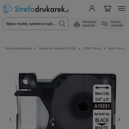
Wirtualny
Pomoc
asystent
i kontakt
Taśmy do drukarek
Taśmy do drukarek DYMO
DYMO Rhino
Rurki termoku