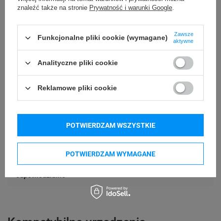
znaleźć także na stronie
Prywatność i warunki Google
.
Rurka termokurczliwa
Rodzaj taśmy
Zawsze
Funkcjonalne pliki cookie (wymagane)
Średnica
aktywne
1,2 - 2,3 mm
przewodu/kabla
Analityczne pliki cookie
24 miesiące
Gwarancja
Reklamowe pliki cookie
S0718260
Kod producenta
Podmiot
POTWIERDZAM WSZYSTKIE
Specmark
Bielska 210
odpowiedzialny
43-400 Cieszyn (Polska)
POTWIERDZAM WYMAGANE
telefon: 730811399
Osoby
Specmark
e-mail: gspr@ptmb.pl
Bielska 210
odpowiedzialne
43-400 Cieszyn (Polska)
telefon: 730811399
e-mail: gspr@ptmb.pl