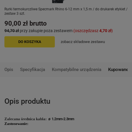
Rurki termokurczliwe Specmark Rhino 6-12 mm x 1,5 m / do drukarek etykiet /
zestaw 3 szt.
90,00 zł
brutto
94,70 zł
przy zakupie poza zestawem
(oszczędzasz
4,70 zł
)
DO KOSZYKA
zobacz składowe zestawu
Opis
Specyfikacja
Kompatybilne urządzenia
Kupowane 
Opis produktu
Zalecana średnica kabla:
ø 1.2mm-2.3mm
Zastosowanie: