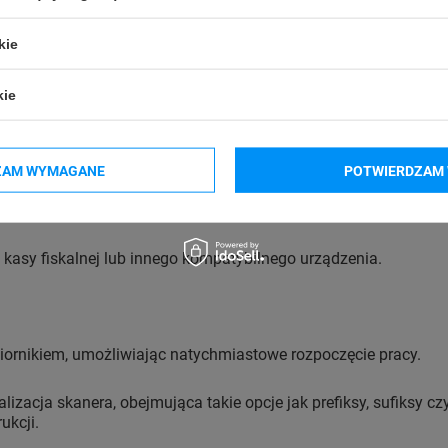
kie
kie
ZAM WYMAGANE
POTWIERDZAM 
kasy fiskalnej lub innego kompatybilnego urządzenia.
iornikiem, umożliwiając natychmiastowe rozpoczęcie pracy.
alizacja skanera, obejmująca takie opcje jak prefiksy, sufiksy 
ukcji.