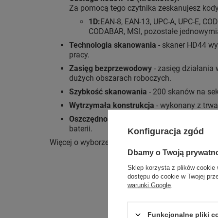
Za pomocą tego czytnika zeskanujesz kody
1D:
EAN-8, EAN-13, UPC-A, UPC-E, COD
CODABAR, MSI, pozostałe jednowymi
Technologia skanowania
- skaner HD44 wyk
pracy.
Zasięg bezprzewodowy
- zasięg działania
dużych obszarach roboczych.
Szybkość skanowania
- 200 skanów na se
Wytrzymała konstrukcja
- wykonany z trwa
Oszczędność energii
- tryb automatyczneg
baterii.
Konfiguracja zgód
Więcej o wyborze czytnika przeczytasz we wpis
Dbamy o Twoją prywatn
Sklep korzysta z plików cookie 
dostępu do cookie w Twojej prz
warunki Google
.
Funkcjonalne pliki 