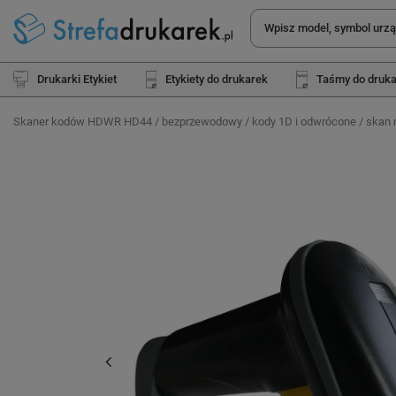
Drukarki Etykiet
Etykiety do drukarek
Taśmy do druk
Skaner kodów HDWR HD44 / bezprzewodowy / kody 1D i odwrócone / skan m