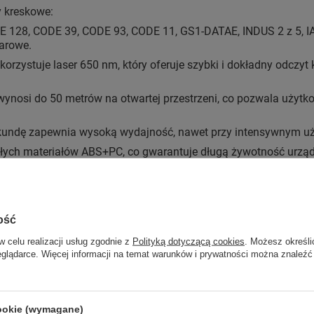
 kreskowe:
E 128, CODE 39, CODE 93, CODE 11, GS1-DATAE, INDUS 2 z 5, IAT
arowe.
orzystuje laser 650 nm, który oferuje szybki i dokładny odczy
 wynosi do 50 metrów na otwartej przestrzeni, co pozwala uży
kundę zapewnia wysoką wydajność, nawet przy intensywnym u
łych materiałów ABS+PC, co gwarantuje długą żywotność urząd
o uśpienia pozwala na wydłużenie czasu pracy urządzenia, co 
ie blogowym
Jak wybrać czytnik kodów kreskowych
.
ość
w celu realizacji usług zgodnie z
Polityką dotyczącą cookies
. Możesz określi
eglądarce. Więcej informacji na temat warunków i prywatności można znaleźć
cookie (wymagane)