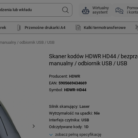
Wirtualny
Pomo
asystent
i kont
arek
Przenośne drukarki A4
Kalki termotransferowe
anualny / odbiornik USB / USB
Skaner kodów HDWR HD44 / bezprze
manualny / odbiornik USB / USB
Producent
HDWR
EAN
5905669434669
Symbol
HDWR-HD44
Silnik skanujący
Laser
Wytrzymałość na upadki
Nie
Interfejs czytnika
USB
Odczytywane kody
1D
zobacz pełną specyfikację