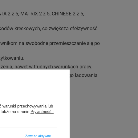
A 2 z 5, MATRIX 2 z 5, CHINESE 2 z 5,
t kodów kreskowych, co zwiększa efektywność
tkownikom na swobodne przemieszczanie się po
żytkowaniu.
zenia, nawet w trudnych warunkach pracy.
minimalizuje konieczność częstego ładowania
ć warunki przechowywania lub
 także na stronie
Prywatność i
Zawsze aktywne