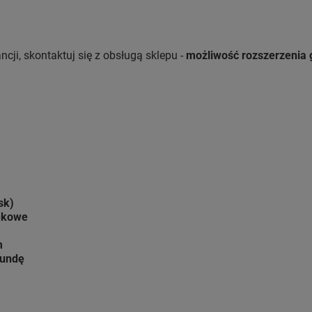
cji, skontaktuj się z obsługą sklepu -
możliwość rozszerzenia gw
sk)
iękowe
m
kundę