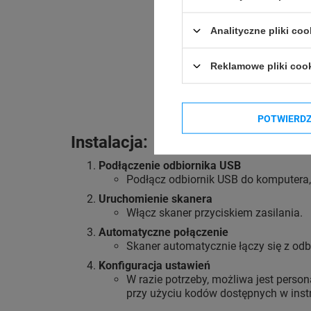
Analityczne pliki coo
Reklamowe pliki coo
POTWIERD
Instalacja:
Podłączenie odbiornika USB
Podłącz odbiornik USB do komputera, 
Uruchomienie skanera
Włącz skaner przyciskiem zasilania.
Automatyczne połączenie
Skaner automatycznie łączy się z odb
Konfiguracja ustawień
W razie potrzeby, możliwa jest person
przy użyciu kodów dostępnych w instr