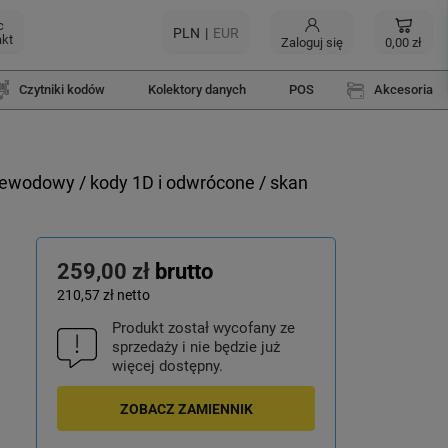
c
PLN
EUR
akt
Zaloguj się
0,00 zł
Czytniki kodów
Kolektory danych
POS
Akcesoria
wodowy / kody 1D i odwrócone / skan
259,00 zł
brutto
210,57 zł
netto
Produkt został wycofany ze
sprzedaży i nie będzie już
więcej dostępny.
ZOBACZ ZAMIENNIK