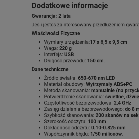
Dodatkowe informacje
Gwarancja: 2 lata
Jeśli jesteś zainteresowany przedłużeniem gwaran
Właściwości Fizyczne
Wymiary urządzenia:
17 x 6,5 x 9,5 cm
Waga:
220 g
Interfejs:
USB
Długość przewodu:
150 cm
.
Dane techniczne
Źródło światła:
650-670 nm LED
Materiał obudowy:
Wytrzymały ABS+PC
Metoda skanowania:
manualnie (na przyci
Potwierdzenie skanowania:
świetlne, dźw
Częstotliwość bezprzewodowa:
2,4 GHz
Zasięg działania bezprzewodowego:
do 8 
Szybkość skanowania:
200 skanów na se
Szerokość odczytu:
100 mm
Dokładność odczytu:
0.10-0.825 mm
Współczynnik błędu:
1/50 milionów
.