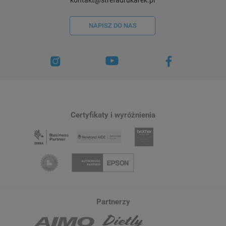
kontakt@strefadrukarek.pl
NAPISZ DO NAS
Drukarka etykiet Brother QL-800 300
Drukarka etykiet Brot
dpi / do 62 mm / PC / Mac / USB / z
duocolor 300 dpi / do
czytnikiem kodów i etykietami DK w
Mac / USB
Certyfikaty i wyróżnienia
zestawie
6
1 416,00 zł
369,00 zł
DO KOSZYKA
Partnerzy