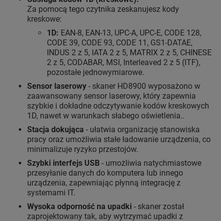
Za pomocą tego czytnika zeskanujesz kody
kreskowe:
1D:
EAN-8, EAN-13, UPC-A, UPC-E, CODE 128,
CODE 39, CODE 93, CODE 11, GS1-DATAE,
INDUS 2 z 5, IATA 2 z 5, MATRIX 2 z 5, CHINESE
2 z 5, CODABAR, MSI, Interleaved 2 z 5 (ITF),
pozostałe jednowymiarowe.
Sensor laserowy
- skaner HD8900 wyposażono w
zaawansowany sensor laserowy, który zapewnia
szybkie i dokładne odczytywanie kodów kreskowych
1D, nawet w warunkach słabego oświetlenia..
Stacja dokująca
- ułatwia organizację stanowiska
pracy oraz umożliwia stałe ładowanie urządzenia, co
minimalizuje ryzyko przestojów.
Szybki interfejs USB
- umożliwia natychmiastowe
przesyłanie danych do komputera lub innego
urządzenia, zapewniając płynną integrację z
systemami IT.
Wysoka odporność na upadki
- skaner został
zaprojektowany tak, aby wytrzymać upadki z