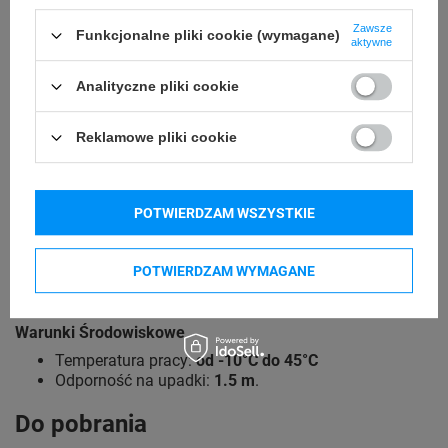
Waga:
430 g
Interfejs:
USB, Virtual COM
Zawsze
Funkcjonalne pliki cookie (wymagane)
aktywne
Długość przewodu:
200 cm
.
Dane techniczne
Analityczne pliki cookie
Źródło światła:
650 nm laser
Materiał obudowy:
Wytrzymały ABS+TPU
Reklamowe pliki cookie
Metoda skanowania:
manualnie (na przycisk)
Potwierdzenie skanowania:
świetlne, dźwiękowe
Kąt odczytu:
+/-65° (normalny, odwrócony)
Szerokość odczytu:
60 x 30, 98 x 100 mm
POTWIERDZAM WSZYSTKIE
Szybkość skanowania:
200 skanów na sekundę
Dokładność odczytu:
0.10-0.825 mm
Współczynnik błędu:
1/5 milionów
POTWIERDZAM WYMAGANE
Czas ładowania:
4 godziny
Czas pracy:
45 godzin
.
Warunki Środowiskowe
Temperatura pracy:
od -10°C do 45°C
Odporność na upadki:
1.5 m
.
Do pobrania