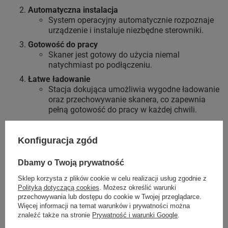
Automatyczna instalacja
System operacyjny automatycznie rozpoznaje
urządzenie i instaluje niezbędne sterowniki.
Gotowość do pracy
Skaner jest gotowy do użycia niemal
natychmiast po podłączeniu.
Łatwe ładowanie
Stacja dokująca umożliwia wygodne ładowanie
oraz przechowywanie skanera, co zapewnia
pełną gotowość do pracy w każdej chwili.
Dodatkowe informacje
Konfiguracja zgód
Gwarancja: 2 lata
Dbamy o Twoją prywatność
Jeśli jesteś zainteresowany przedłużeniem gwarancji,
skontaktuj się z obsługą sklepu -
możliwość rozszerzenia
Sklep korzysta z plików cookie w celu realizacji usług zgodnie z
gwarancji do 3 lat lub 5 lat
.
Polityką dotyczącą cookies
. Możesz określić warunki
Właściwości Fizyczne
przechowywania lub dostępu do cookie w Twojej przeglądarce.
Więcej informacji na temat warunków i prywatności można
Wymiary urządzenia:
6 x 18 x 9,5 cm
znaleźć także na stronie
Prywatność i warunki Google
.
Wymiary stacji dokującej:
11 x 13 x 7,5 cm