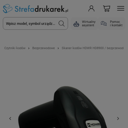
Wirtualny
Pomoc
asystent
i kontakt
Czytniki kodów
Bezprzewodowe
Skaner kodów HDWR HD8900 / bezprzewodowy /