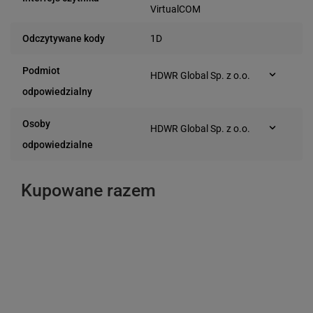
VirtualCOM
1D
Odczytywane kody
Podmiot
HDWR Global Sp. z o.o.
Romana Dmowskiego 28
odpowiedzialny
63-000 Środa
Wielkopolska (Polska)
Osoby
HDWR Global Sp. z o.o.
Romana Dmowskiego 28
odpowiedzialne
63-000 Środa
Wielkopolska (Polska)
Kupowane razem