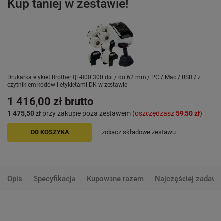
Kup taniej w zestawie!
Drukarka etykiet Brother QL-800 300 dpi / do 62 mm / PC / Mac / USB / z
czytnikiem kodów i etykietami DK w zestawie
1 416,00 zł
brutto
1 475,50 zł
przy zakupie poza zestawem
(oszczędzasz
59,50 zł
)
DO KOSZYKA
zobacz składowe zestawu
Opis
Specyfikacja
Kupowane razem
Najczęściej zadawa