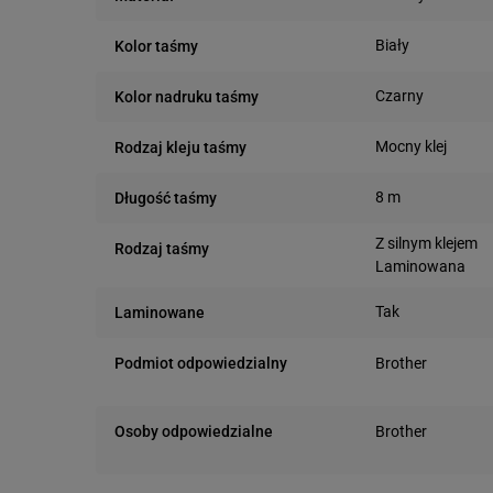
Biały
Kolor taśmy
Czarny
Kolor nadruku taśmy
Mocny klej
Rodzaj kleju taśmy
8 m
Długość taśmy
Z silnym klejem
Rodzaj taśmy
Laminowana
Tak
Laminowane
Podmiot odpowiedzialny
Brother
Marynarska 15
02-674 Warszawa
Osoby odpowiedzialne
Brother
Marynarska 15
02-674 Warszawa