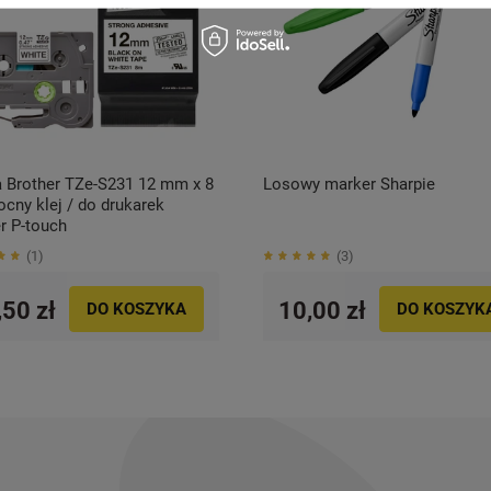
 Brother TZe-S231 12 mm x 8
Losowy marker Sharpie
cny klej / do drukarek
r P-touch
1
3
,50 zł
10,00 zł
DO KOSZYKA
DO KOSZYK