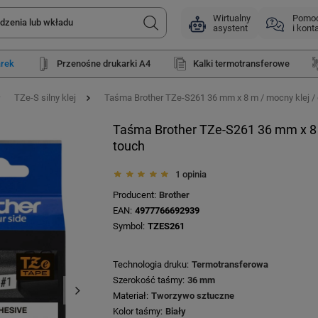
Wirtualny
Pomo
asystent
i kont
arek
Przenośne drukarki A4
Kalki termotransferowe
TZe-S silny klej
Taśma Brother TZe-S261 36 mm x 8 m / mocny klej / 
Taśma Brother TZe-S261 36 mm x 8 m
touch
1 opinia
Producent
Brother
EAN
4977766692939
Symbol
TZES261
Technologia druku
Termotransferowa
Szerokość taśmy
36 mm
Materiał
Tworzywo sztuczne
Kolor taśmy
Biały