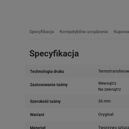
Specyfikacja
Kompatybilne urządzenia
Kupowa
Specyfikacja
Termotransfero
Technologia druku
Wewnątrz
Zastosowanie taśmy
Na zewnątrz
36 mm
Szerokość taśmy
Oryginał
Wariant
Tworzywo sztuc
Materiał