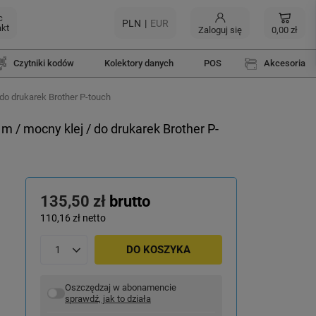
c
PLN
EUR
akt
Zaloguj się
0,00 zł
Czytniki kodów
Kolektory danych
POS
Akcesoria
do drukarek Brother P-touch
 / mocny klej / do drukarek Brother P-
135,50 zł
brutto
110,16 zł
netto
DO KOSZYKA
Oszczędzaj w abonamencie
sprawdź, jak to działa