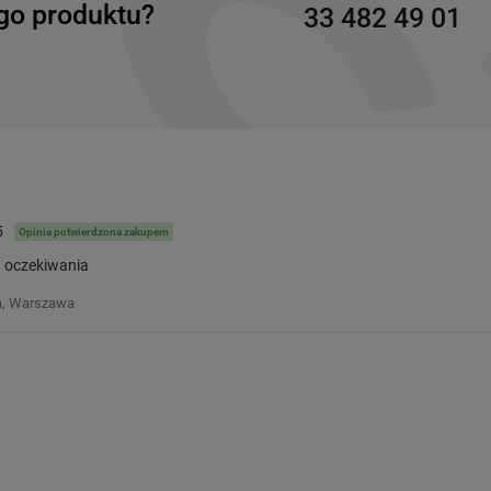
go produktu?
33 482 49 01
5
Opinia potwierdzona zakupem
a oczekiwania
, Warszawa