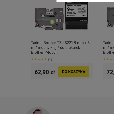
Taśma Brother TZe-S221 9 mm x 8
Taśma
m / mocny klej / do drukarek
m / mo
Brother P-touch
Brothe
1
62,90 zł
72
DO KOSZYKA