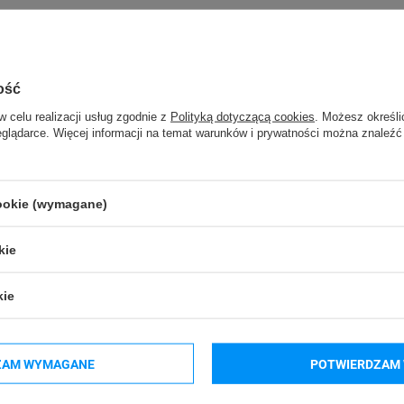
ość
w celu realizacji usług zgodnie z
Polityką dotyczącą cookies
. Możesz określi
eglądarce. Więcej informacji na temat warunków i prywatności można znaleźć
-P900Wc
Brother P-touch PT-D800W
cookie (wymagane)
kie
kie
ZAM WYMAGANE
POTWIERDZAM 