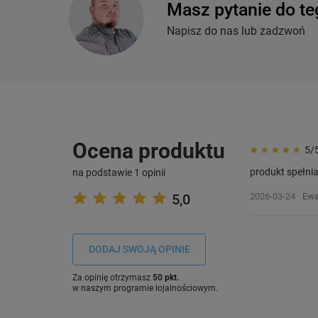
Masz pytanie do te
Napisz do nas lub zadzwoń
Ocena produktu
5/
produkt spełni
na podstawie 1 opinii
5,0
2026-03-24
Ewa
DODAJ SWOJĄ OPINIE
Za opinię otrzymasz
50 pkt.
w naszym programie lojalnościowym.