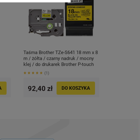
Taśma Brother TZe-S641 18 mm x 8
m / żółta / czarny nadruk / mocny
klej / do drukarek Brother P-touch
1
92,40 zł
A
DO KOSZYKA