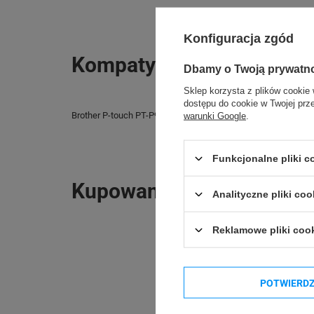
Konfiguracja zgód
Kompatybilne urządzenia
Dbamy o Twoją prywatn
Sklep korzysta z plików cookie 
dostępu do cookie w Twojej prz
Brother P-touch PT-P950NW
Brother P-touch PT
warunki Google
.
Funkcjonalne pliki 
Kupowane razem
Analityczne pliki coo
Reklamowe pliki coo
POTWIERD