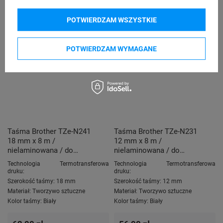
POTWIERDZAM WSZYSTKIE
POTWIERDZAM WYMAGANE
Taśma Brother TZe-N241
Taśma Brother TZe-N231
18 mm x 8 m /
12 mm x 8 m /
nielaminowana / do
nielaminowana / do
drukarek Brother P-touch
drukarek Brother P-touch
Technologia
Termotransferowa
Technologia
Termotransferowa
druku:
druku:
Szerokość taśmy:
18 mm
Szerokość taśmy:
12 mm
Materiał:
Tworzywo sztuczne
Materiał:
Tworzywo sztuczne
Kolor taśmy:
Biały
Kolor taśmy:
Biały