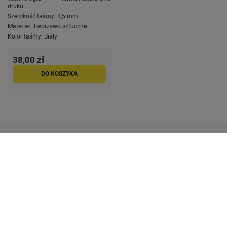
druku:
Szerokość taśmy:
3,5 mm
Materiał:
Tworzywo sztuczne
Kolor taśmy:
Biały
38,00 zł
DO KOSZYKA
Moje konto
Zamówienia
Przydatne linki
Kontakt