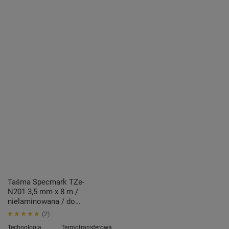
Taśma Specmark TZe-
N201 3,5 mm x 8 m /
nielaminowana / do
drukarek Brother P-touch
2
Technologia
Termotransferowa