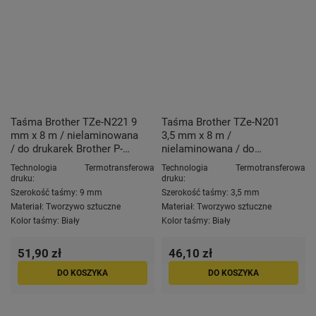
Taśma Brother TZe-N221 9
Taśma Brother TZe-N201
mm x 8 m / nielaminowana
3,5 mm x 8 m /
/ do drukarek Brother P-
nielaminowana / do
touch
drukarek Brother P-touch
Technologia
Termotransferowa
Technologia
Termotransferowa
druku:
druku:
Szerokość taśmy:
9 mm
Szerokość taśmy:
3,5 mm
Materiał:
Tworzywo sztuczne
Materiał:
Tworzywo sztuczne
Kolor taśmy:
Biały
Kolor taśmy:
Biały
51,90 zł
46,10 zł
DO KOSZYKA
DO KOSZYKA