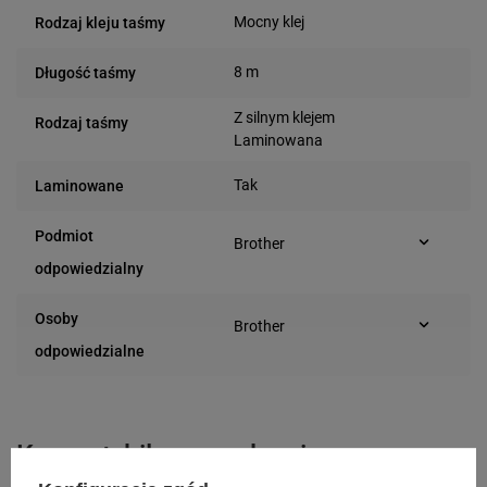
Mocny klej
Rodzaj kleju taśmy
8 m
Długość taśmy
Z silnym klejem
Rodzaj taśmy
Laminowana
Tak
Laminowane
Podmiot
Brother
Marynarska 15
odpowiedzialny
02-674 Warszawa
(Polska)
Osoby
Brother
Marynarska 15
odpowiedzialne
02-674 Warszawa
(Polska)
Kompatybilne urządzenia