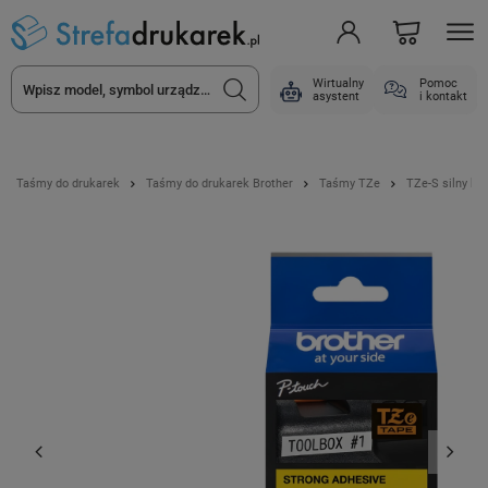
Wirtualny
Pomoc
asystent
i kontakt
Taśmy do drukarek
Taśmy do drukarek Brother
Taśmy TZe
TZe-S silny kle