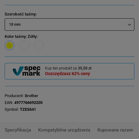
Szerokość taśmy
18 mm
Kolor taśmy
: Żółty
Kup ten produkt za
35,50 zł
Oszczędzasz
62%
ceny
Producent
Brother
EAN
4977766692205
Symbol
TZES641
Specyfikacja
Kompatybilne urządzenia
Kupowane razem