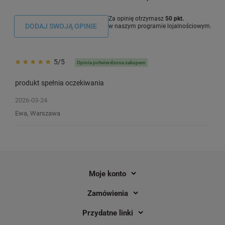
Za opinię otrzymasz
50 pkt.
DODAJ SWOJĄ OPINIE
w naszym programie lojalnościowym.
5/5
Opinia potwierdzona zakupem
produkt spełnia oczekiwania
2026-03-24
Ewa, Warszawa
Taśma Brother TZe-S241 18 mm x 8
Taśma Brother TZe-S6
m / mocny klej / do drukarek Brother
m / żółta / czarny na
P-touch
klej / do drukarek Bro
1
1
Moje konto
80,90 zł
83,80 zł
DO KOSZYKA
Zamówienia
Przydatne linki