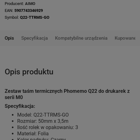
Producent
AIMO
EAN
5907743346929
Symbol
Q22-TTRMS-GO
Opis
Specyfikacja
Kompatybilne urządzenia
Kupowane 
Opis produktu
Zestaw taśm termicznych Phomemo Q22 do drukarek z
serii M0
Specyfikacja:
Model: Q22-TTRMS-GO
Rozmiar: 50mm x 3,5m
Ilość rolek w opakowaniu: 3
Materiał: Folia
Kolor nadruku: Czarny