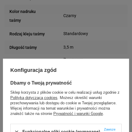
Kolor nadruku
Czarny
taśmy
Standardowy
Rodzaj kleju taśmy
3,5 m
Długość taśmy
Ze wzorem
Rodzaj taśmy
Taśma ciągła
Konfiguracja zgód
Brokat
Wzór
Dbamy o Twoją prywatność
24 miesiące
Gwarancja
Sklep korzysta z plików cookie w celu realizacji usług zgodnie z
Polityką dotyczącą cookies
. Możesz określić warunki
przechowywania lub dostępu do cookie w Twojej przeglądarce.
Podmiot
AIMO
Więcej informacji na temat warunków i prywatności można
Bielska 210
znaleźć także na stronie
Prywatność i warunki Google
.
odpowiedzialny
43-400 Cieszyn (Polska)
Osoby
AIMO
Zawsze
Funkcjonalne pliki cookie (wymagane)