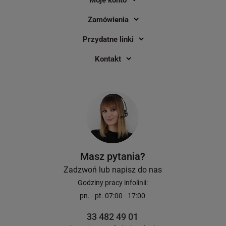
Zamówienia
Taśma Phomemo Q22-TTRMS-WH 50
Taśma Phomemo Q22
Przydatne linki
mm x 3,5 m / folia / przezroczysto -
x 3,5 m / 3 szt. do dru
brokatowa / 3 szt. do drukarek serii
Kontakt
M0
1
42,90 zł
22,90 zł
DO KOSZYKA
Masz pytania?
Zadzwoń lub napisz do nas
Godziny pracy infolinii:
pn. - pt. 07:00 - 17:00
33 482 49 01