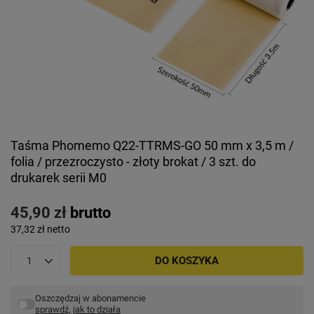
Taśma Phomemo Q22-TTRMS-GO 50 mm x 3,5 m /
folia / przezroczysto - złoty brokat / 3 szt. do
drukarek serii M0
45,90 zł
brutto
37,32 zł
netto
DO KOSZYKA
Oszczędzaj w abonamencie
sprawdź, jak to działa