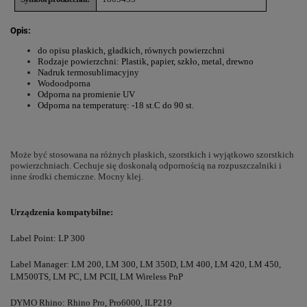
Opis:
do opisu płaskich, gładkich, równych powierzchni
Rodzaje powierzchni: Plastik, papier, szkło, metal, drewno
Nadruk termosublimacyjny
Wodoodporna
Odporna na promienie UV
Odporna na temperaturę: -18 st.C do 90 st.
Może być stosowana na różnych płaskich, szorstkich i wyjątkowo szorstkich
powierzchniach. Cechuje się doskonałą odpornością na rozpuszczalniki i
inne środki chemiczne. Mocny klej.
Urządzenia kompatybilne:
Label Point: LP 300
Label Manager: LM 200, LM 300, LM 350D, LM 400, LM 420, LM 450,
LM500TS, LM PC, LM PCII, LM Wireless PnP
DYMO Rhino: Rhino Pro, Pro6000, ILP219