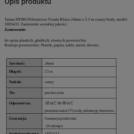
Opis produktu
Taśma DYMO Poliestrowa Trwała Rhino 24mm x 5.5 m czarny/biały, model:
1805433.
Zamiennik wysokiej jakości
.
Zastosowanie:
do opisu płaskich, gładkich, równych powierzchni.
Rodzaje powierzchni: Plastik, papier, szkło, metal, drewno
Szerokość:
24mm
Długość:
5.5 m
Nadruk:
czarny
Tło:
przeźroczysta
Odporność na:
-18 st.C do 90 st.C
promieniowanie UV, wodę, substancję chemiczne
Gwarancja:
Gwarancja producenta
- 24 miesiące
Symbol producenta:
1805433