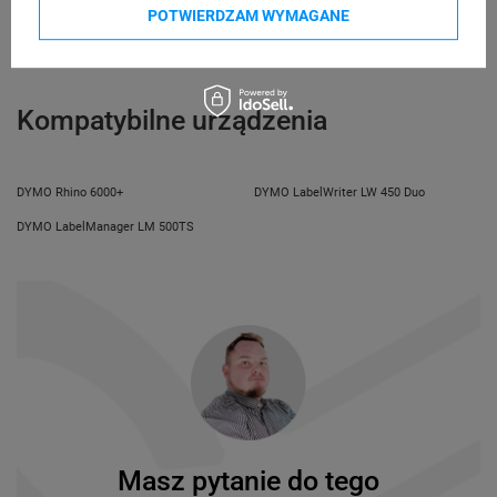
Bielska 210
odpowiedzialne
POTWIERDZAM WYMAGANE
43-400 Cieszyn (Polska)
telefon: 730811399
e-mail: gspr@ptmb.pl
Kompatybilne urządzenia
DYMO Rhino 6000+
DYMO LabelWriter LW 450 Duo
DYMO LabelManager LM 500TS
Masz pytanie do tego