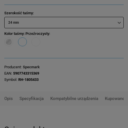
Szerokość taśmy
24 mm
Kolor taśmy
: Przeźroczysty
Producent
Specmark
EAN
5907743315369
Symbol
RH-1805433
Opis
Specyfikacja
Kompatybilne urządzenia
Kupowane 