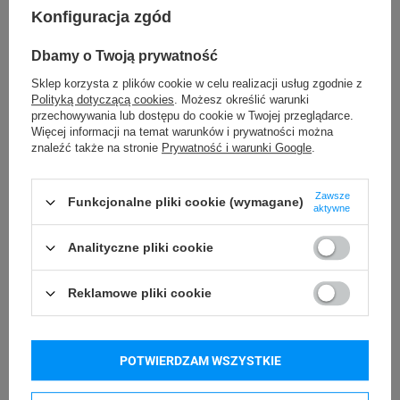
Przeźroczysty
Kolor taśmy
Konfiguracja zgód
Kolor nadruku
Dbamy o Twoją prywatność
Czarny
taśmy
Sklep korzysta z plików cookie w celu realizacji usług zgodnie z
Polityką dotyczącą cookies
. Możesz określić warunki
Mocny klej
Rodzaj kleju taśmy
przechowywania lub dostępu do cookie w Twojej przeglądarce.
Więcej informacji na temat warunków i prywatności można
znaleźć także na stronie
Prywatność i warunki Google
.
5,5 m
Długość taśmy
Poliestrowa
Rodzaj taśmy
Zawsze
Funkcjonalne pliki cookie (wymagane)
aktywne
24 miesiące
Gwarancja
Analityczne pliki cookie
1805433
Kod producenta
Reklamowe pliki cookie
Podmiot
Specmark
Bielska 210
odpowiedzialny
43-400 Cieszyn (Polska)
POTWIERDZAM WSZYSTKIE
telefon: 730811399
Osoby
Specmark
e-mail: gspr@ptmb.pl