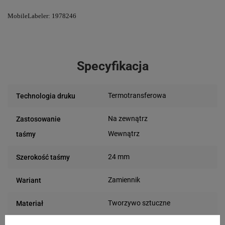
MobileLabeler: 1978246
Specyfikacja
Termotransferowa
Technologia druku
Na zewnątrz
Zastosowanie
Wewnątrz
taśmy
24 mm
Szerokość taśmy
Zamiennik
Wariant
Tworzywo sztuczne
Materiał