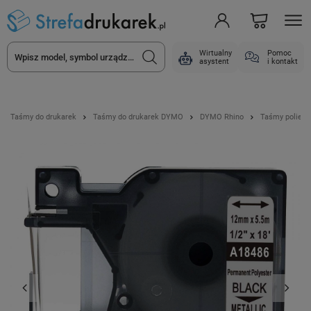
Wirtualny
Pomoc
asystent
i kontakt
Taśmy do drukarek
Taśmy do drukarek DYMO
DYMO Rhino
Taśmy poliest