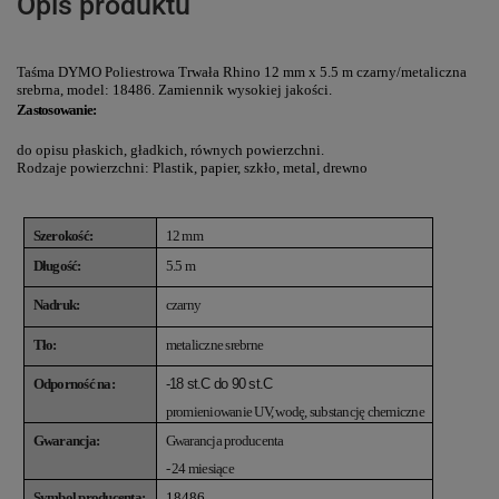
Opis produktu
Taśma DYMO Poliestrowa Trwała Rhino 12 mm x 5.5 m czarny/metaliczna
srebrna, model: 18486.
Zamiennik wysokiej jakości
.
Zastosowanie:
do opisu płaskich, gładkich, równych powierzchni.
Rodzaje powierzchni: Plastik, papier, szkło, metal, drewno
Szerokość:
12 mm
Długość:
5.5 m
Nadruk:
czarny
Tło:
metaliczne srebrne
Odporność na:
-18 st.C do 90 st.C
promieniowanie UV, wodę, substancję chemiczne
Gwarancja:
Gwarancja producenta
- 24 miesiące
Symbol producenta:
18486