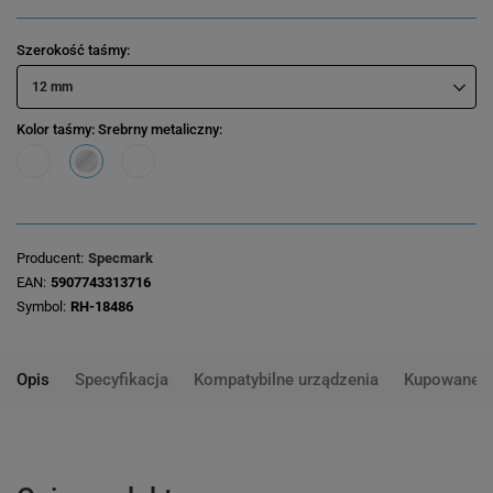
Szerokość taśmy
12 mm
Kolor taśmy
: Srebrny metaliczny
Producent
Specmark
EAN
5907743313716
Symbol
RH-18486
Opis
Specyfikacja
Kompatybilne urządzenia
Kupowane 