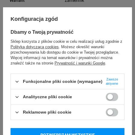
Zamiennik
Wariant
Tworzywo sztuczne
Materiał
Konfiguracja zgód
Srebrny metaliczny
Kolor taśmy
Dbamy o Twoją prywatność
Sklep korzysta z plików cookie w celu realizacji usług zgodnie z
Kolor nadruku
Czarny
Polityką dotyczącą cookies
. Możesz określić warunki
taśmy
przechowywania lub dostępu do cookie w Twojej przeglądarce.
Więcej informacji na temat warunków i prywatności można
znaleźć także na stronie
Prywatność i warunki Google
.
Mocny klej
Rodzaj kleju taśmy
5,5 m
Długość taśmy
Zawsze
Funkcjonalne pliki cookie (wymagane)
aktywne
Poliestrowa
Rodzaj taśmy
Analityczne pliki cookie
24 miesiące
Gwarancja
Reklamowe pliki cookie
S0718180
Kod producenta
Podmiot
POTWIERDZAM WSZYSTKIE