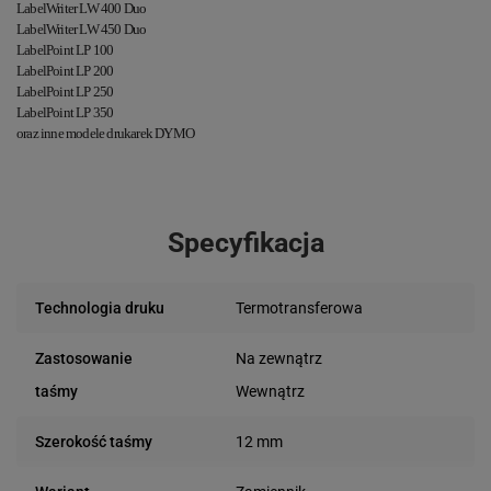
LabelWriter LW 400 Duo
LabelWriter LW 450 Duo
LabelPoint LP 100
LabelPoint LP 200
LabelPoint LP 250
LabelPoint LP 350
oraz inne modele drukarek DYMO
Specyfikacja
Termotransferowa
Technologia druku
Na zewnątrz
Zastosowanie
Wewnątrz
taśmy
12 mm
Szerokość taśmy