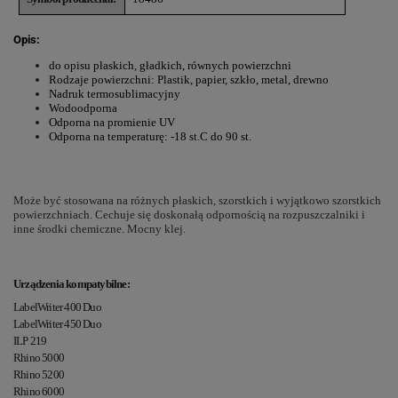
Opis:
do opisu płaskich, gładkich, równych powierzchni
Rodzaje powierzchni: Plastik, papier, szkło, metal, drewno
Nadruk termosublimacyjny
Wodoodporna
Odporna na promienie UV
Odporna na temperaturę: -18 st.C do 90 st.
Może być stosowana na różnych płaskich, szorstkich i wyjątkowo szorstkich
powierzchniach. Cechuje się doskonałą odpornością na rozpuszczalniki i
inne środki chemiczne. Mocny klej.
Urządzenia kompatybilne
:
LabelWriter 400 Duo
LabelWriter 450 Duo
ILP 219
Rhino 5000
Rhino 5200
Rhino 6000