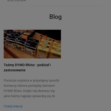
Emil, Łochów
Blog
Taśmy DYMO Rhino - podział i
Taśma poliestrowa Specmark Rhino
Taśma winylowa Spec
zastosowanie
18485 9 mm x 5,5 m / metaliczna /
18444 12 mm x 5,5 m /
czarny nadruk / do drukarek DYMO
DYMO D1
Poniższa rozpiska w przystępny sposób
D1
1
7
tłumaczy różnice pomiędzy taśmami
DYMO Rhino. Dzięki niej dowiesz się
45,00 zł
34,50 zł
jakie taśmy najpieje sprawdzą się do
DO KOSZYKA
zadania jakie masz do wykonania.
Czytaj więcej