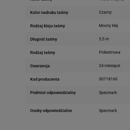
Czarny
Kolor nadruku taśmy
Mocny klej
Rodzaj kleju taśmy
5,5 m
Długość taśmy
Poliestrowa
Rodzaj taśmy
24 miesiące
Gwarancja
S0718160
Kod producenta
Podmiot odpowiedzialny
Specmark
Bielska 210
43-400 Cieszyn (
Osoby odpowiedzialne
Specmark
telefon: 730811
Bielska 210
e-mail: gspr@ptm
43-400 Cieszyn (
telefon: 730811