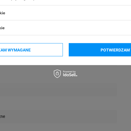
kie
kie
ZAM WYMAGANE
POTWIERDZAM 
wa
zne