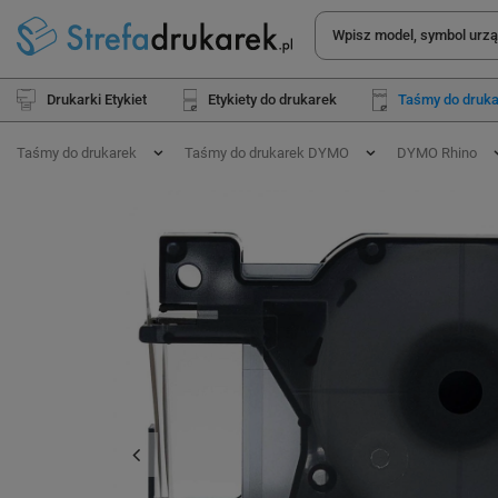
Drukarki Etykiet
Etykiety do drukarek
Taśmy do druk
Taśmy do drukarek
Taśmy do drukarek DYMO
DYMO Rhino