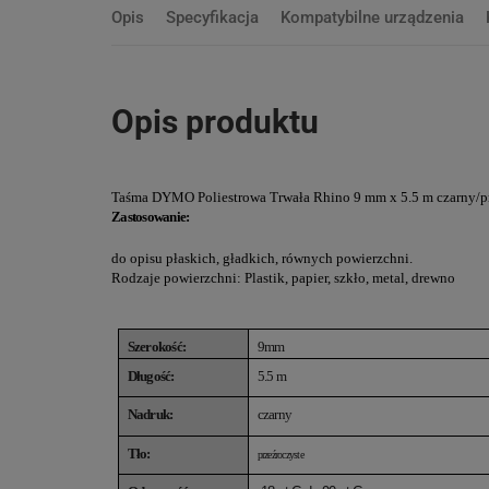
Opis
Specyfikacja
Kompatybilne urządzenia
Opis produktu
Taśma DYMO Poliestrowa Trwała Rhino 9 mm x 5.5 m czarny/pr
Zastosowanie:
do opisu płaskich, gładkich, równych powierzchni.
Rodzaje powierzchni: Plastik, papier, szkło, metal, drewno
Szerokość:
9mm
Długość:
5.5 m
Nadruk:
czarny
Tło:
przeźroczyste