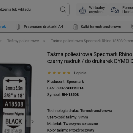
Wirtualny
Pomo
asystent
i kont
arek
Przenośne drukarki A4
Kalki termotransferowe
Taśmy poliestrowe
Taśma poliestrowa Specmark Rhino 18508 9 mm x
Taśma poliestrowa Specmark Rhino 
czarny nadruk / do drukarek DYMO 
1 opinia
Producent
Specmark
EAN
5907743315314
Symbol
RH-18508
Technologia druku
Termotransferowa
Szerokość taśmy
9 mm
Materiał
Tworzywo sztuczne
Kolor taśmy
Przeźroczysty