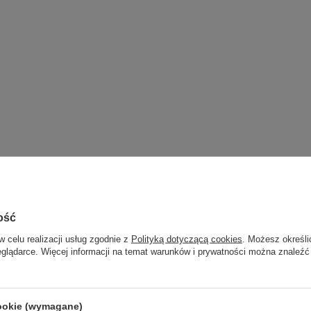
ość
w celu realizacji usług zgodnie z
Polityką dotyczącą cookies
. Możesz określi
eglądarce. Więcej informacji na temat warunków i prywatności można znaleźć
cookie (wymagane)