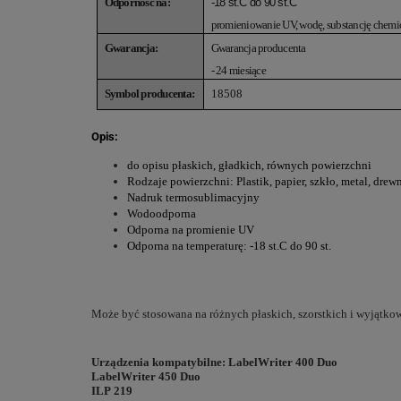
Odporność na:
-18 st.C do 90 st.C
promieniowanie UV, wodę, substancję chemi
Gwarancja:
Gwarancja producenta
- 24 miesiące
Symbol producenta:
18508
Opis:
do opisu płaskich, gładkich, równych powierzchni
Rodzaje powierzchni: Plastik, papier, szkło, metal, drew
Nadruk termosublimacyjny
Wodoodporna
Odporna na promienie UV
Odporna na temperaturę: -18 st.C do 90 st.
Może być stosowana na różnych płaskich, szorstkich i wyjątkow
Urządzenia kompatybilne
:
LabelWriter 400 Duo
LabelWriter 450 Duo
ILP 219