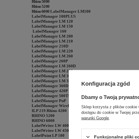
Rhino 5000
Rhino 5200
Rhino 6000
LabelManager LM100
LabelManager 100PLUS
LabelManager LM 120
LabelManager LM 150
LabelManager 160
LabelManager LM 200
LabelManager LM 210
LabelManager 210D
LabelManager LM 220
LabelManager LM 260
LabelManager 260P
LabelManager LM 260D
LabelManager LM 280
LabelManager LM 300
LabelManager LM 350
Konfiguracja zgód
LabelManager 360D
LabelManager 420P
LabelManager 500TS
Dbamy o Twoją prywatn
LabelManager PnP
LabelManager Wireless PnP
Sklep korzysta z plików cookie 
ILP 219 Rhino 4200
dostępu do cookie w Twojej prz
RHINO 5200
warunki Google
.
RHINO 6000
LabelWriter LW 400 Duo
LabelWriter LW 450 Duo
LabelPoint LP 100
Funkcjonalne pliki 