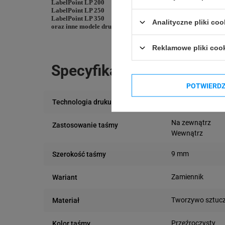
LabelPoint LP 200
LabelPoint LP 250
LabelPoint LP 350
Analityczne pliki coo
oraz inne modele drukarek DYMO
Reklamowe pliki coo
Specyfikacja
POTWIERD
Termotransfero
Technologia druku
Na zewnątrz
Zastosowanie taśmy
Wewnątrz
9 mm
Szerokość taśmy
Zamiennik
Wariant
Tworzywo sztuc
Materiał
Przeźroczysty
Kolor taśmy