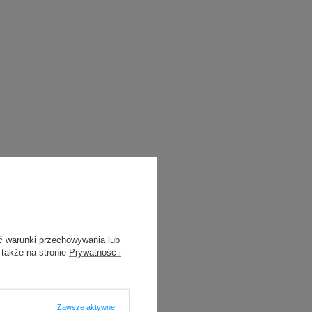
ć warunki przechowywania lub
 także na stronie
Prywatność i
Zawsze aktywne