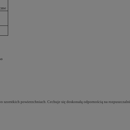
czne
no
o szorstkich powierzchniach. Cechuje się doskonałą odpornością na rozpuszczalni