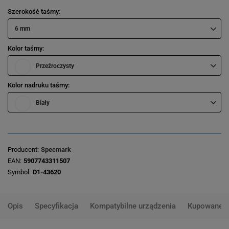
Szerokość taśmy
6 mm
Kolor taśmy
Przeźroczysty
Kolor nadruku taśmy
Biały
Producent
Specmark
EAN
5907743311507
Symbol
D1-43620
Opis
Specyfikacja
Kompatybilne urządzenia
Kupowane 