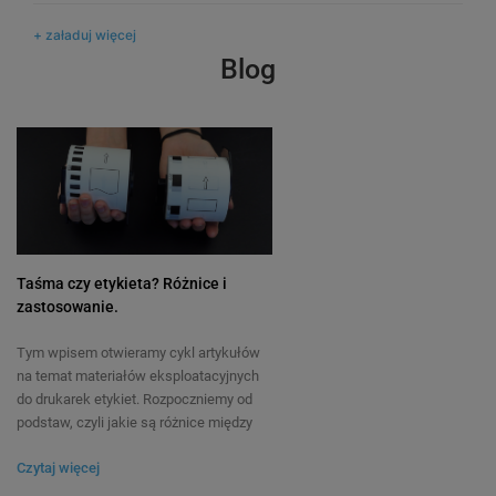
+ załaduj więcej
Blog
Taśma czy etykieta? Różnice i
zastosowanie.
Tym wpisem otwieramy cykl artykułów
na temat materiałów eksploatacyjnych
do drukarek etykiet. Rozpoczniemy od
podstaw, czyli jakie są różnice między
taśmą a etykietą? Czy tych określeń
Czytaj więcej
możemy używać zamiennie? Kiedy lepiej
zastosować taśmę, a kiedy etykietę? Te