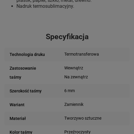
plastik, papier, szkło, metal, drewno.
Nadruk termosublimacyjny.
Specyfikacja
Termotransferowa
Technologia druku
Wewnątrz
Zastosowanie
Na zewnątrz
taśmy
6 mm
Szerokość taśmy
Zamiennik
Wariant
Tworzywo sztuczne
Materiał
Przeźroczysty
Kolor taśmy