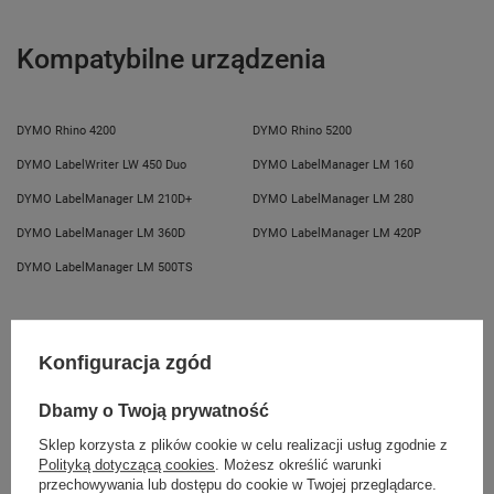
e-mail: gspr@ptmb.pl
Kompatybilne urządzenia
DYMO Rhino 4200
DYMO Rhino 5200
DYMO LabelWriter LW 450 Duo
DYMO LabelManager LM 160
DYMO LabelManager LM 210D+
DYMO LabelManager LM 280
DYMO LabelManager LM 360D
DYMO LabelManager LM 420P
DYMO LabelManager LM 500TS
Kupowane razem
Konfiguracja zgód
Dbamy o Twoją prywatność
Sklep korzysta z plików cookie w celu realizacji usług zgodnie z
Polityką dotyczącą cookies
. Możesz określić warunki
przechowywania lub dostępu do cookie w Twojej przeglądarce.