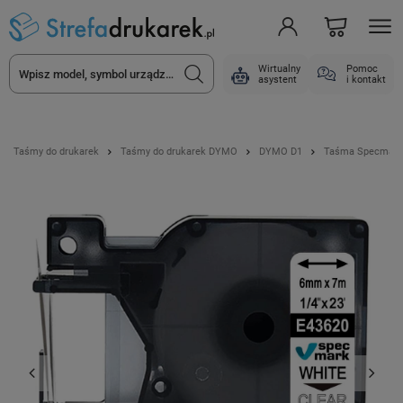
Wirtualny
Pomoc
asystent
i kontakt
Taśmy do drukarek
Taśmy do drukarek DYMO
DYMO D1
Taśma Specmark D