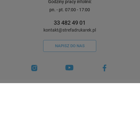
Godziny pracy infolinii:
pn. - pt. 07:00 - 17:00
33 482 49 01
kontakt@strefadrukarek.pl
NAPISZ DO NAS
Certyfikaty i wyróżnienia