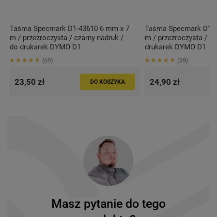
Taśma Specmark D1-43610 6 mm x 7
Taśma Specmark D1-4
m / przezroczysta / czarny nadruk /
m / przezroczysta / bi
do drukarek DYMO D1
drukarek DYMO D1
69
69
23,50 zł
24,90 zł
DO KOSZYKA
Masz pytanie do tego