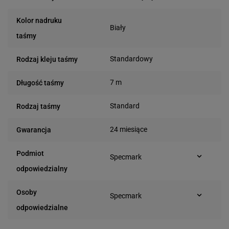
Kolor nadruku
Biały
taśmy
Standardowy
Rodzaj kleju taśmy
7 m
Długość taśmy
Standard
Rodzaj taśmy
24 miesiące
Gwarancja
Podmiot
Specmark
Bielska 210
odpowiedzialny
43-400 Cieszyn (Polska)
telefon: 730811399
Osoby
Specmark
e-mail: gspr@ptmb.pl
Bielska 210
odpowiedzialne
43-400 Cieszyn (Polska)
telefon: 730811399