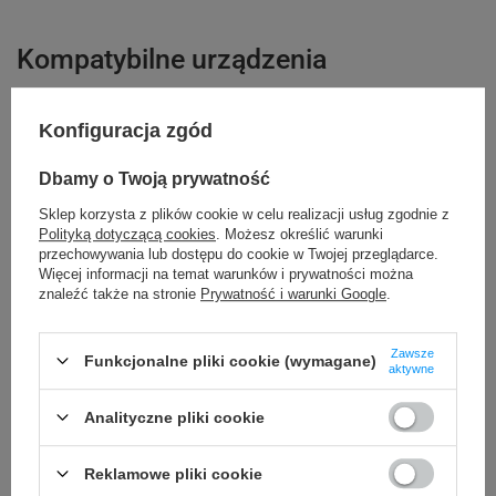
e-mail: gspr@ptmb.pl
Kompatybilne urządzenia
Konfiguracja zgód
DYMO Rhino 4200
DYMO Rhino 5200
DYMO LabelWriter LW 450 Duo
DYMO LabelManager LM 160
Dbamy o Twoją prywatność
DYMO LabelManager LM 210D+
DYMO LabelManager LM 280
Sklep korzysta z plików cookie w celu realizacji usług zgodnie z
Polityką dotyczącą cookies
. Możesz określić warunki
DYMO LabelManager LM 360D
DYMO LabelManager LM 420P
przechowywania lub dostępu do cookie w Twojej przeglądarce.
DYMO LabelManager LM 500TS
Więcej informacji na temat warunków i prywatności można
znaleźć także na stronie
Prywatność i warunki Google
.
Kupowane razem
Zawsze
Funkcjonalne pliki cookie (wymagane)
aktywne
Analityczne pliki cookie
Reklamowe pliki cookie