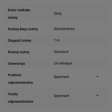
Kolor nadruku
Złoty
taśmy
Standardowy
Rodzaj kleju taśmy
7 m
Długość taśmy
Standard
Rodzaj taśmy
24 miesiące
Gwarancja
Podmiot
Specmark
Bielska 210
odpowiedzialny
43-400 Cieszyn (Polska)
telefon: 730811399
Osoby
Specmark
e-mail: gspr@ptmb.pl
Bielska 210
odpowiedzialne
43-400 Cieszyn (Polska)
telefon: 730811399