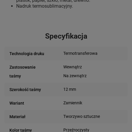
plastik, papier, szkło, metal, drewno.
Nadruk termosublimacyjny.
Specyfikacja
Termotransferowa
Technologia druku
Wewnątrz
Zastosowanie
Na zewnątrz
taśmy
12 mm
Szerokość taśmy
Zamiennik
Wariant
Tworzywo sztuczne
Materiał
Przeźroczysty
Kolor taśmy