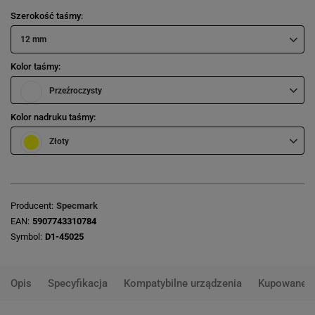
Szerokość taśmy
12 mm
Kolor taśmy
Przeźroczysty
Kolor nadruku taśmy
Złoty
Producent
Specmark
EAN
5907743310784
Symbol
D1-45025
Opis
Specyfikacja
Kompatybilne urządzenia
Kupowane 