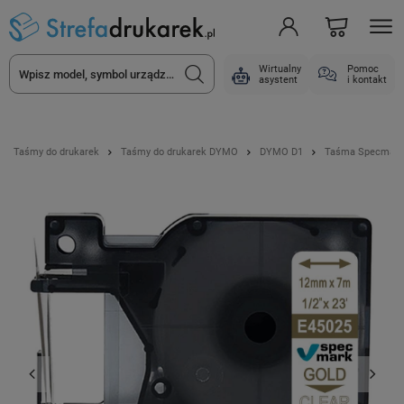
Wirtualny
Pomoc
asystent
i kontakt
Taśmy do drukarek
Taśmy do drukarek DYMO
DYMO D1
Taśma Specmark D