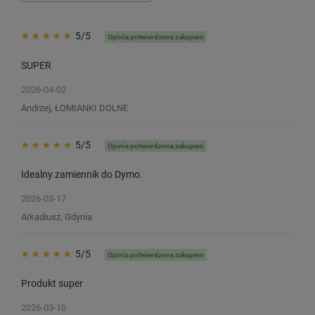
5/5
Opinia potwierdzona zakupem
SUPER
2026-04-02
Andrzej, ŁOMIANKI DOLNE
5/5
Opinia potwierdzona zakupem
Idealny zamiennik do Dymo.
2026-03-17
Arkadiusz, Gdynia
5/5
Opinia potwierdzona zakupem
Produkt super
Taśma Specmark D1-45010 12 mm x
Taśma Specmark D1-4
2026-03-10
7 m / przezroczysta / czarny nadruk /
7 m / przezroczysta / 