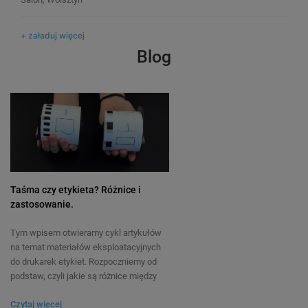
69
69
+ załaduj więcej
39,90 zł
39,80 zł
DO KOSZYKA
Blog
Taśma czy etykieta? Różnice i
zastosowanie.
Tym wpisem otwieramy cykl artykułów
na temat materiałów eksploatacyjnych
do drukarek etykiet. Rozpoczniemy od
podstaw, czyli jakie są różnice między
taśmą a etykietą? Czy tych określeń
Czytaj więcej
możemy używać zamiennie? Kiedy lepiej