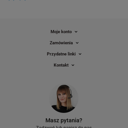
zastosować taśmę, a kiedy etykietę? Te
pytania najczęściej nurtują osoby, które
nigdy wcześniej nie miały styczności z
drukarkami etykiet.
Moje konto
Zamówienia
Przydatne linki
Kontakt
Masz pytania?
Zadzwoń lub napisz do nas