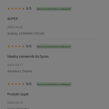
5/5
Opinia potwierdzona zakupem
SUPER
2026-04-02
Andrzej, ŁOMIANKI DOLNE
5/5
Opinia potwierdzona zakupem
Idealny zamiennik do Dymo.
2026-03-17
Arkadiusz, Gdynia
5/5
Opinia potwierdzona zakupem
Produkt super
Taśma Specmark D1-45808 19 mm x
Taśma Specmark D1-4
2026-03-10
7 m / żółta / czarny nadruk / do
7 m / do drukarek DY
drukarek DYMO D1
Salon, Wolsztyn