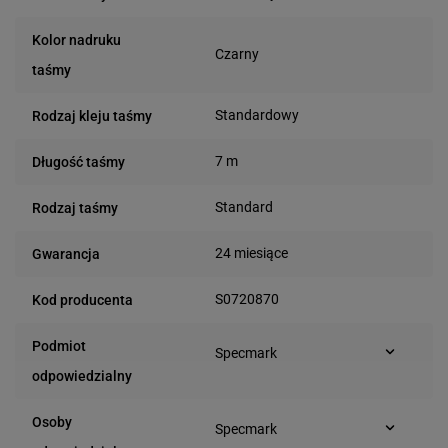
Kolor nadruku
Czarny
taśmy
Standardowy
Rodzaj kleju taśmy
7 m
Długość taśmy
Standard
Rodzaj taśmy
24 miesiące
Gwarancja
S0720870
Kod producenta
Podmiot
Specmark
Bielska 210
odpowiedzialny
43-400 Cieszyn (Polska)
telefon: 730811399
Osoby
Specmark
e-mail: gspr@ptmb.pl