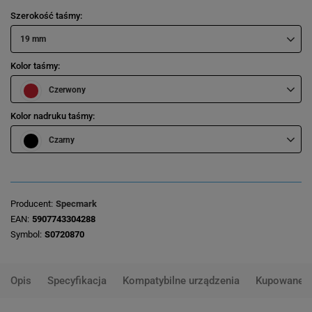
Szerokość taśmy
19 mm
Kolor taśmy
Czerwony
Kolor nadruku taśmy
Czarny
Producent
Specmark
EAN
5907743304288
Symbol
S0720870
Opis
Specyfikacja
Kompatybilne urządzenia
Kupowane 