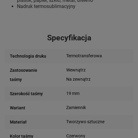
plastik, papier, szkło, metal, drewno
Nadruk termosublimacyjny
Specyfikacja
Termotransferowa
Technologia druku
Wewnątrz
Zastosowanie
Na zewnątrz
taśmy
19 mm
Szerokość taśmy
Zamiennik
Wariant
Tworzywo sztuczne
Materiał
Czerwony
Kolor taśmy