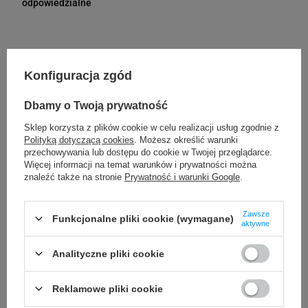
Bielska 210
odpowiedzialne
43-400 Cieszyn (Polska)
telefon: 730811399
e-mail: gspr@ptmb.pl
Kompatybilne urządzenia
Konfiguracja zgód
Dbamy o Twoją prywatność
DYMO Rhino 4200
DYMO Rhino 5200
Sklep korzysta z plików cookie w celu realizacji usług zgodnie z
DYMO LabelWriter LW 450 Duo
DYMO LabelManager LM 360D
Polityką dotyczącą cookies
. Możesz określić warunki
przechowywania lub dostępu do cookie w Twojej przeglądarce.
DYMO LabelManager LM 420P
DYMO LabelManager LM 500TS
Więcej informacji na temat warunków i prywatności można
znaleźć także na stronie
Prywatność i warunki Google
.
Kupowane razem
Zawsze
Funkcjonalne pliki cookie (wymagane)
aktywne
Analityczne pliki cookie
Reklamowe pliki cookie