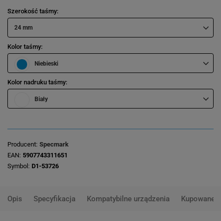
Szerokość taśmy
24 mm
Kolor taśmy
Niebieski
Kolor nadruku taśmy
Biały
Producent
Specmark
EAN
5907743311651
Symbol
D1-53726
Opis
Specyfikacja
Kompatybilne urządzenia
Kupowane 