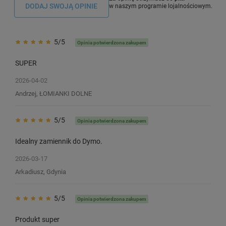
DODAJ SWOJĄ OPINIE
w naszym programie lojalnościowym.
5/5
Opinia potwierdzona zakupem
SUPER
2026-04-02
Andrzej, ŁOMIANKI DOLNE
5/5
Opinia potwierdzona zakupem
Idealny zamiennik do Dymo.
2026-03-17
Arkadiusz, Gdynia
5/5
Opinia potwierdzona zakupem
Produkt super
Taśma Specmark D1-53715 24 mm x
Taśma Specmark D1-5