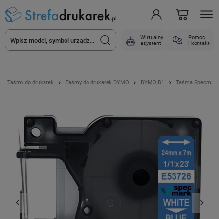
Wirtualny
Pomoc
asystent
i kontakt
Taśmy do drukarek
Taśmy do drukarek DYMO
DYMO D1
Taśma Specmark D