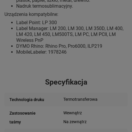
plastik, papier, szkło, metal, drewno.
Nadruk termosublimacyjny.
Urządzenia kompatybilne:
Label Point: LP 300
Label Manager: LM 200, LM 300, LM 350D, LM 400,
LM 420, LM 450, LM500TS, LM PC, LM PCII, LM
Wireless PnP
DYMO Rhino: Rhino Pro, Pro6000, ILP219
MobileLabeler: 1978246
Specyfikacja
Termotransferowa
Technologia druku
Wewnątrz
Zastosowanie
Na zewnątrz
taśmy