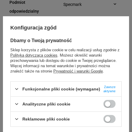
Podmiot
Specmark
Bielska 210
odpowiedzialny
43-400 Cieszyn (Polska)
telefon: 730811399
Osoby
Specmark
Konfiguracja zgód
e-mail: gspr@ptmb.pl
Bielska 210
odpowiedzialne
43-400 Cieszyn (Polska)
Dbamy o Twoją prywatność
telefon: 730811399
Sklep korzysta z plików cookie w celu realizacji usług zgodnie z
e-mail: gspr@ptmb.pl
Polityką dotyczącą cookies
. Możesz określić warunki
Kompatybilne urządzenia
przechowywania lub dostępu do cookie w Twojej przeglądarce.
Więcej informacji na temat warunków i prywatności można
znaleźć także na stronie
Prywatność i warunki Google
.
DYMO LabelWriter LW 450 Duo
DYMO LabelManager LM 500TS
Zawsze
Funkcjonalne pliki cookie (wymagane)
aktywne
Kupowane razem
Analityczne pliki cookie
Reklamowe pliki cookie