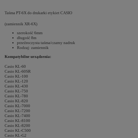
Taśma PT-6X do drukarki etykiet CASIO
(zamiennik XR-6X)
szerokość 6mm
długość 8m
przeźroczysta taśma/czarny nadruk
Rodzaj: zamiennik
Kompatybilne urządzenia:
Casio KL-60
Casio KL-60SR
Casio KL-100
Casio KL-120
Casio KL-430
Casio KL-750
Casio KL-780
Casio KL-820
Casio KL-7000
Casio KL-7200
Casio KL-7400
Casio KL-8100
Casio KL-8200
Casio KL-C500
Casio KL-G2