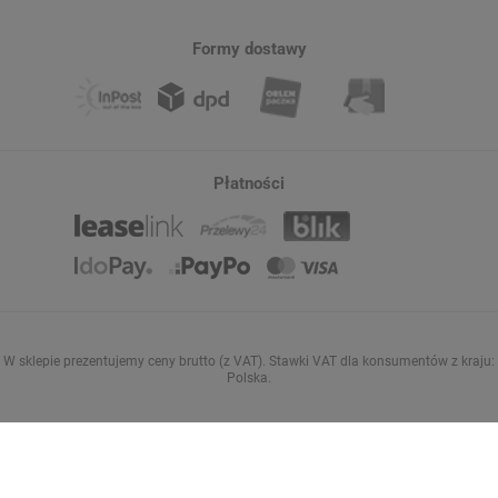
Formy dostawy
Płatności
W sklepie prezentujemy ceny brutto (z VAT).
Stawki VAT dla konsumentów z kraju:
Polska
.