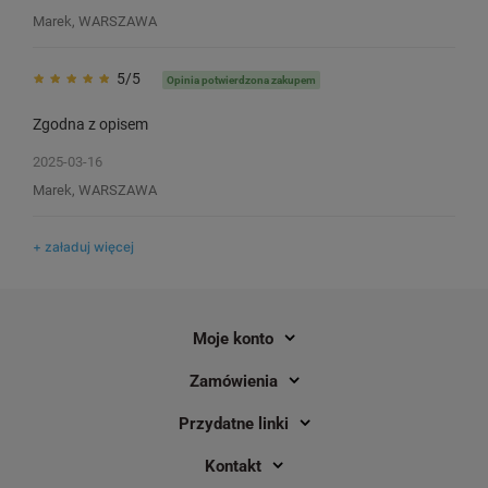
LabelWriter
Marek, WARSZAWA
4
5/5
Opinia potwierdzona zakupem
21,00 zł
68,00 zł
DO KOSZYKA
Zgodna z opisem
2025-03-16
Marek, WARSZAWA
+ załaduj więcej
Moje konto
Zamówienia
Przydatne linki
Kontakt