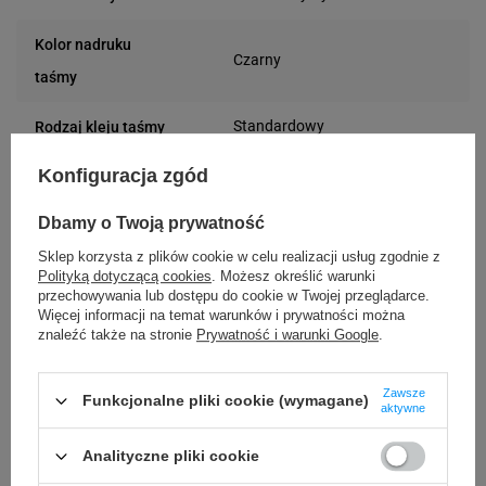
Kolor nadruku
Czarny
taśmy
Standardowy
Rodzaj kleju taśmy
Konfiguracja zgód
8 m
Długość taśmy
Dbamy o Twoją prywatność
Standard
Rodzaj taśmy
Sklep korzysta z plików cookie w celu realizacji usług zgodnie z
24 miesiące
Gwarancja
Polityką dotyczącą cookies
. Możesz określić warunki
przechowywania lub dostępu do cookie w Twojej przeglądarce.
Więcej informacji na temat warunków i prywatności można
Podmiot
Specmark
znaleźć także na stronie
Prywatność i warunki Google
.
Bielska 210
odpowiedzialny
43-400 Cieszyn (Polska)
Zawsze
Funkcjonalne pliki cookie (wymagane)
telefon: 730811399
Osoby
aktywne
Specmark
e-mail: gspr@ptmb.pl
Bielska 210
odpowiedzialne
Analityczne pliki cookie
43-400 Cieszyn (Polska)
telefon: 730811399