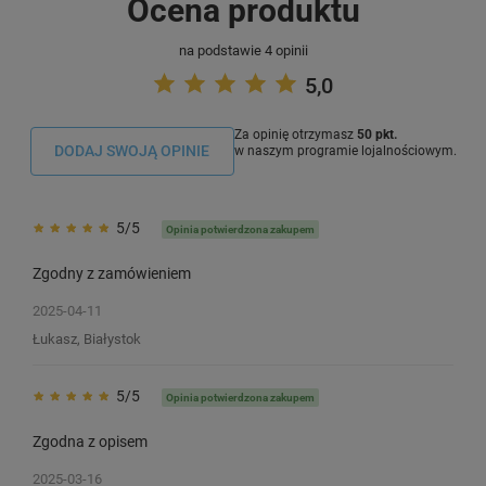
Ocena produktu
na podstawie 4 opinii
5,0
Za opinię otrzymasz
50 pkt.
DODAJ SWOJĄ OPINIE
w naszym programie lojalnościowym.
5/5
Opinia potwierdzona zakupem
Zgodny z zamówieniem
2025-04-11
Łukasz, Białystok
5/5
Opinia potwierdzona zakupem
Zgodna z opisem
Taśma Specmark PT-6WE/XR-6WE 6
Etykiety DYMO LW-99
mm x 8 m / do drukarek Casio
500 szt. / do drukare
2025-03-16