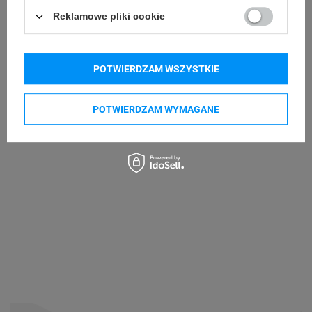
Kupowane razem
e-mail: gspr@ptmb.pl
Reklamowe pliki cookie
POTWIERDZAM WSZYSTKIE
POTWIERDZAM WYMAGANE