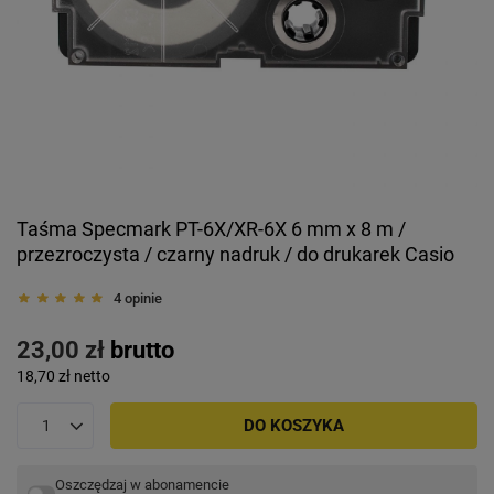
Taśma Specmark PT-6X/XR-6X 6 mm x 8 m /
przezroczysta / czarny nadruk / do drukarek Casio
4 opinie
23,00 zł
brutto
18,70 zł
netto
DO KOSZYKA
Oszczędzaj w abonamencie