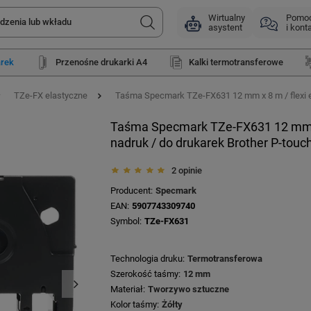
Wirtualny
Pomo
asystent
i kont
arek
Przenośne drukarki A4
Kalki termotransferowe
TZe-FX elastyczne
Taśma Specmark TZe-FX631 12 mm x 8 m / flexi ela
Taśma Specmark TZe-FX631 12 mm x 8
nadruk / do drukarek Brother P-touc
2 opinie
Producent
Specmark
EAN
5907743309740
Symbol
TZe-FX631
Technologia druku
Termotransferowa
Szerokość taśmy
12 mm
Materiał
Tworzywo sztuczne
Kolor taśmy
Żółty