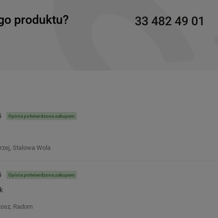
go produktu?
33 482 49 01
5
Opinia potwierdzona zakupem
rzej, Stalowa Wola
5
Opinia potwierdzona zakupem
k
tosz, Radom