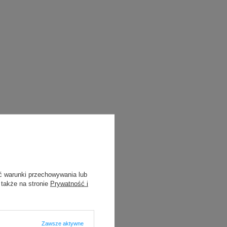
ć warunki przechowywania lub
 także na stronie
Prywatność i
Zawsze aktywne