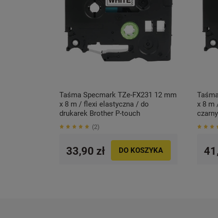
Taśma Specmark TZe-FX231 12 mm
Taśma
x 8 m / flexi elastyczna / do
x 8 m 
drukarek Brother P-touch
czarny
P-tou
2
33,90 zł
41
DO KOSZYKA