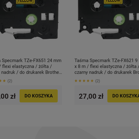
 Specmark TZe-FX651 24 mm
Taśma Specmark TZe-FX621 
/ flexi elastyczna / żółta /
x 8 m / flexi elastyczna / żółta 
 nadruk / do drukarek Brother
czarny nadruk / do drukarek Br
ch
P-touch
2
2
,00 zł
27,00 zł
DO KOSZYKA
DO KOSZYK