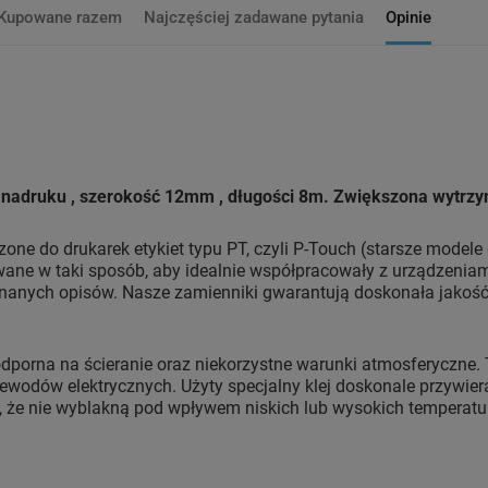
Kupowane razem
Najczęściej zadawane pytania
Opinie
nadruku , szerokość 12mm , długości 8m. Zwiększona wytrzym
one do drukarek etykiet typu PT, czyli P-Touch (starsze modele 
ane w taki sposób, aby idealnie współpracowały z urządzeniami.
anych opisów. Nasze zamienniki gwarantują doskonała jakość 
dporna na ścieranie oraz niekorzystne warunki atmosferyczne.
zewodów elektrycznych. Użyty specjalny klej doskonale przywiera
e nie wyblakną pod wpływem niskich lub wysokich temperatur, w