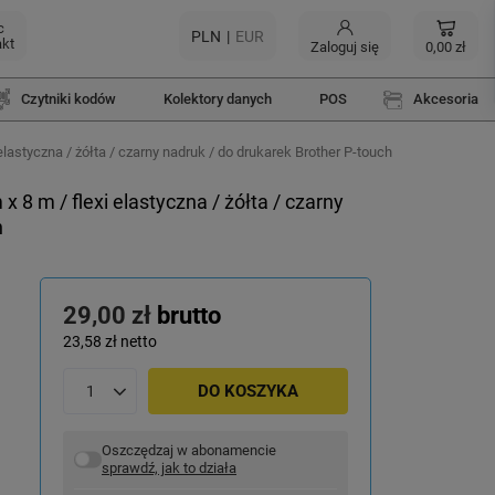
c
PLN
EUR
akt
Zaloguj się
0,00 zł
Czytniki kodów
Kolektory danych
POS
Akcesoria
styczna / żółta / czarny nadruk / do drukarek Brother P-touch
 m / flexi elastyczna / żółta / czarny
h
29,00 zł
brutto
23,58 zł
netto
DO KOSZYKA
Oszczędzaj w abonamencie
sprawdź, jak to działa