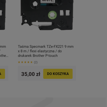
9 mm
Taśma Specmark TZe-FX221 9 mm
/
x 8 m / flexi elastyczna / do
other
drukarek Brother P-touch
2
35,00 zł
A
DO KOSZYKA