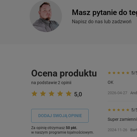
Masz pytanie do te
Napisz do nas lub zadzwoń
Ocena produktu
5/
OK
na podstawie 2 opinii
5,0
2026-04-27
And
5/
DODAJ SWOJĄ OPINIE
Super zamienni
Za opinię otrzymasz
50 pkt.
2024-11-26
Bar
w naszym programie lojalnościowym.