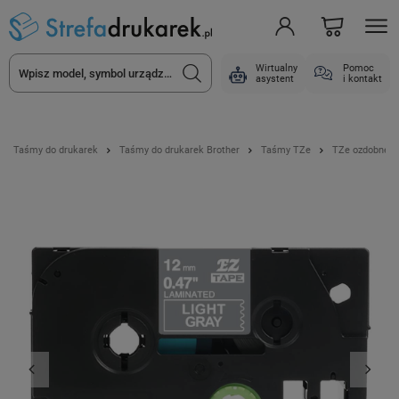
Wirtualny
Pomoc
asystent
i kontakt
Taśmy do drukarek
Taśmy do drukarek Brother
Taśmy TZe
TZe ozdobne