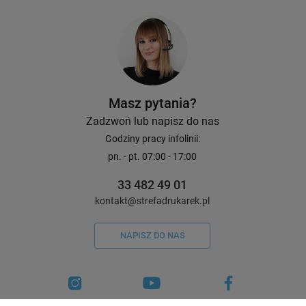
Masz pytania?
Zadzwoń lub napisz do nas
Godziny pracy infolinii:
pn. - pt. 07:00 - 17:00
33 482 49 01
kontakt@strefadrukarek.pl
NAPISZ DO NAS