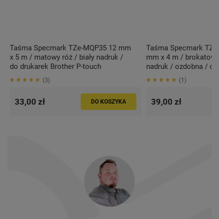
Taśma Specmark TZe-MQP35 12 mm
Taśma Specmark TZe
x 5 m / matowy róż / biały nadruk /
mm x 4 m / brokatowy
do drukarek Brother P-touch
nadruk / ozdobna / do
Brother P-touch
3
1
33,00 zł
39,00 zł
DO KOSZYKA