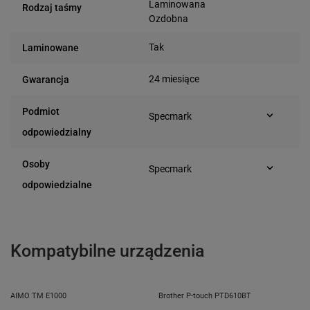
Laminowana
Rodzaj taśmy
Ozdobna
Tak
Laminowane
24 miesiące
Gwarancja
Podmiot
Specmark
Bielska 210
odpowiedzialny
43-400 Cieszyn (Polska)
telefon: 730811399
Osoby
Specmark
e-mail: gspr@ptmb.pl
Bielska 210
odpowiedzialne
43-400 Cieszyn (Polska)
telefon: 730811399
e-mail: gspr@ptmb.pl
Kompatybilne urządzenia
AIMO TM E1000
Brother P-touch PTD610BT