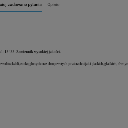
ciej zadawane pytania
Opinie
l: 18433. Zamiennik wysokiej jakości.
dów, kabli, zaokrąglonych oraz chropowatych powierzchni jak i płaskich, gładkich, równyc