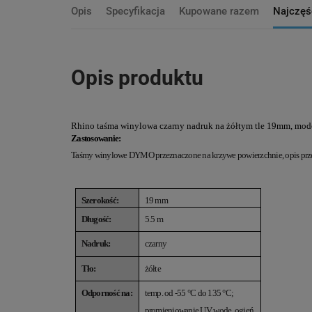
Opis
Specyfikacja
Kupowane razem
Najczęś
Opis produktu
Rhino taśma winylowa czarny nadruk na żółtym tle 19mm, mode
Zastosowanie:
Taśmy winylowe DYMO przeznaczone na krzywe powierzchnie, opis przewo
Szerokość:
19 mm
Długość:
5.5 m
Nadruk:
czarny
Tło:
żółte
Odporność na:
temp. od -55 °C do 135 °C
;
promieniowanie UV, wodę, ogień,