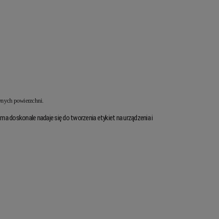
wnych powierzchni.
śma doskonale nadaje się do tworzenia etykiet na urządzenia i