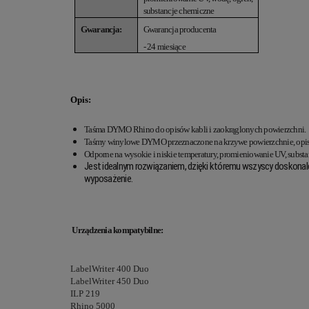
substancje chemiczne
Gwarancja:
Gwarancja producenta
- 24 miesiące
Opis:
Taśma DYMO Rhino do opisów kabli i zaokrąglonych powierzchni.
Taśmy winylowe DYMO przeznaczone na krzywe powierzchnie, opis pr
Odporne na wysokie i niskie temperatury, promieniowanie UV, substa
Jest idealnym rozwiązaniem, dzięki któremu wszyscy doskonale z
wyposażenie.
Urządzenia kompatybilne:
LabelWriter 400 Duo
LabelWriter 450 Duo
ILP 219
Rhino 5000