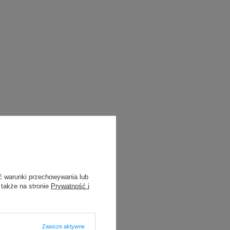
ć warunki przechowywania lub
 także na stronie
Prywatność i
Zawsze aktywne