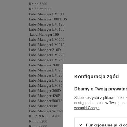
Rhino 5200
RhinoPro 6000
LabelManager LM100
LabelManager 100PLUS
LabelManager LM 120
LabelManager LM 150
LabelManager 160
LabelManager LM 200
LabelManager LM 210
LabelManager 210D
LabelManager LM 220
LabelManager LM 260
LabelManager 260P
LabelManager LM 260D
LabelManager LM 280
Konfiguracja zgód
LabelManager LM 300
LabelManager LM 350
Dbamy o Twoją prywatn
LabelManager 360D
LabelManager 420P
Sklep korzysta z plików cookie 
LabelManager 500TS
dostępu do cookie w Twojej prz
LabelManager PnP
warunki Google
.
LabelManager Wireless PnP
ILP 219 Rhino 4200
Rhino 5200
Funkcjonalne pliki 
Rhino 6000