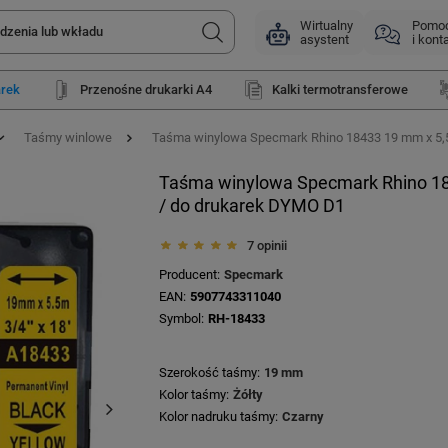
Wirtualny
Pomo
asystent
i kont
arek
Przenośne drukarki A4
Kalki termotransferowe
Taśmy winlowe
Taśma winylowa Specmark Rhino 18433 19 mm x 5,5 
Taśma winylowa Specmark Rhino 184
/ do drukarek DYMO D1
7 opinii
Producent
Specmark
EAN
5907743311040
Symbol
RH-18433
Szerokość taśmy
19 mm
Kolor taśmy
Żółty
Kolor nadruku taśmy
Czarny