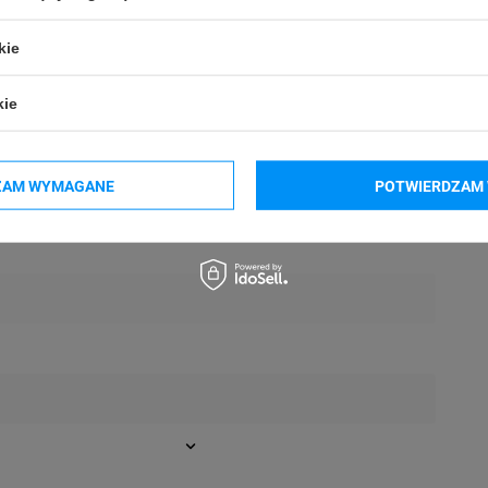
kie
kie
ZAM WYMAGANE
POTWIERDZAM 