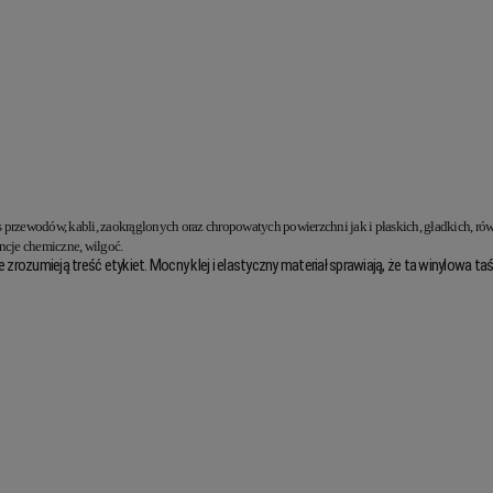
zewodów, kabli, zaokrąglonych oraz chropowatych powierzchni jak i płaskich, gładkich, ró
ncje chemiczne, wilgoć.
rozumieją treść etykiet. Mocny klej i elastyczny materiał sprawiają, że ta winylowa ta