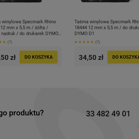
 winylowa Specmark Rhino
Taśma winylowa Specmark Rh
12 mm x 5,5 m / żółta /
18444 12 mm x 5,5 m / do druk
y nadruk / do drukarek DYMO
DYMO D1
7
7
,50 zł
34,50 zł
DO KOSZYKA
DO KOSZYK
go produktu?
33 482 49 01