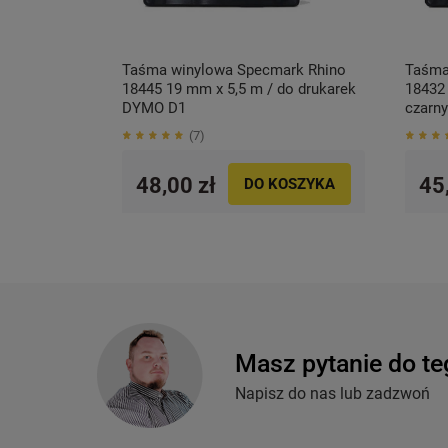
Taśma winylowa Specmark Rhino
Taśma
18445 19 mm x 5,5 m / do drukarek
18432 
DYMO D1
czarn
D1
7
48,00 zł
45
DO KOSZYKA
Masz pytanie do te
Napisz do nas lub zadzwoń