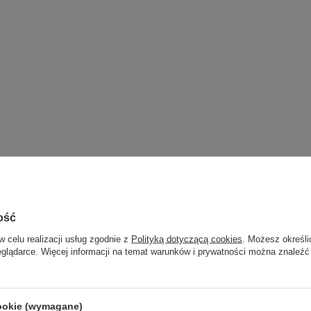
ość
w celu realizacji usług zgodnie z
Polityką dotyczącą cookies
. Możesz określi
eglądarce. Więcej informacji na temat warunków i prywatności można znaleźć
cookie (wymagane)