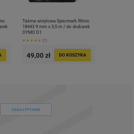
ino
Taśma winylowa Specmark Rhino
arek
18443 9 mm x 5,5 m / do drukarek
DYMO D1
7
49,00 zł
A
DO KOSZYKA
ZADAJ PYTANIE