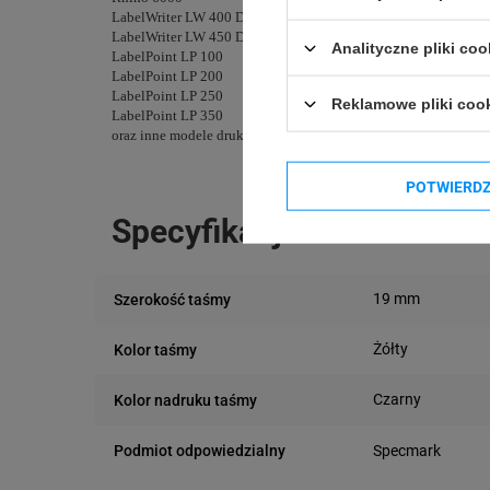
LabelWriter LW 400 Duo
LabelWriter LW 450 Duo
Analityczne pliki coo
LabelPoint LP 100
LabelPoint LP 200
LabelPoint LP 250
Reklamowe pliki coo
LabelPoint LP 350
oraz inne modele drukarek DYMO
POTWIERD
Specyfikacja
19 mm
Szerokość taśmy
Żółty
Kolor taśmy
Czarny
Kolor nadruku taśmy
Podmiot odpowiedzialny
Specmark
Bielska 210