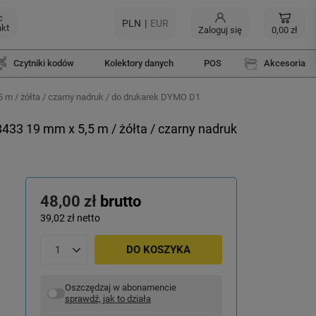
c
PLN
EUR
akt
Zaloguj się
0,00 zł
Czytniki kodów
Kolektory danych
POS
Akcesoria
m / żółta / czarny nadruk / do drukarek DYMO D1
33 19 mm x 5,5 m / żółta / czarny nadruk
48,00 zł
brutto
39,02 zł
netto
DO KOSZYKA
Oszczędzaj w abonamencie
sprawdź, jak to działa