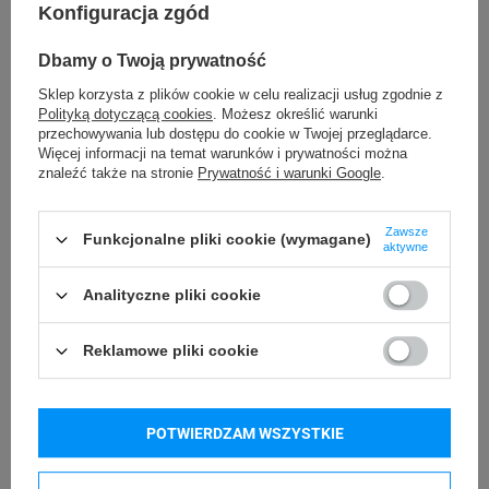
Konfiguracja zgód
Podmiot
Specmark
Bielska 210
odpowiedzialny
Dbamy o Twoją prywatność
43-400 Cieszyn (Polska)
telefon: 730811399
Sklep korzysta z plików cookie w celu realizacji usług zgodnie z
Osoby
Specmark
Polityką dotyczącą cookies
. Możesz określić warunki
e-mail: gspr@ptmb.pl
Bielska 210
odpowiedzialne
przechowywania lub dostępu do cookie w Twojej przeglądarce.
Więcej informacji na temat warunków i prywatności można
43-400 Cieszyn (Polska)
znaleźć także na stronie
Prywatność i warunki Google
.
telefon: 730811399
e-mail: gspr@ptmb.pl
Kompatybilne urządzenia
Zawsze
Funkcjonalne pliki cookie (wymagane)
aktywne
Analityczne pliki cookie
DYMO Rhino 4200
DYMO Rhino 5200
DYMO Rhino 6000+
DYMO LabelWriter LW 450 Duo
Reklamowe pliki cookie
DYMO LabelManager LM 160
DYMO LabelManager LM 210D+
DYMO LabelManager LM 280
DYMO LabelManager LM 360D
POTWIERDZAM WSZYSTKIE
DYMO LabelManager LM 420P
DYMO LabelManager LM 500TS