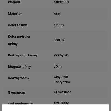
Zamiennik
Wariant
Winyl
Materiał
Zielony
Kolor taśmy
Kolor nadruku
Czarny
taśmy
Mocny klej
Rodzaj kleju taśmy
5,5 m
Długość taśmy
Winylowa
Rodzaj taśmy
Elastyczna
24 miesiące
Gwarancja
S0718550
Kod producenta