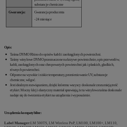
substancje chemiczne
Gwarancja:
Gwarancja producenta
- 24 miesiące
Opis:
Taśma DYMO Rhino do opisów kabli i zaokrąglonych powierzchni.
Taśmy winylowe DYMO przeznaczone na krzywe powierzchnie, opis przewodów,
kabli, zaokrąglonych oraz chropowatych powierzchni jak i płaskich, gładkich,
równych powierzchni.
Odporne na wysokie i niskie temperatury, promieniowanie UV, substancje
chemiczne, wilgoć.
Jest idealnym rozwiązaniem, dzięki któremu wszyscy doskonale zrozumieją treść
etykiet. Mocny klej i elastyczny materiał sprawiają, że ta winylowa taśma doskonale
nadaje się do tworzenia etykiet na urządzenia i wyposażenie.
Urządzenia kompatybilne
:
Label Manager:
LM 500TS, LM Wireless PnP, LM100, LM100+, LM110,