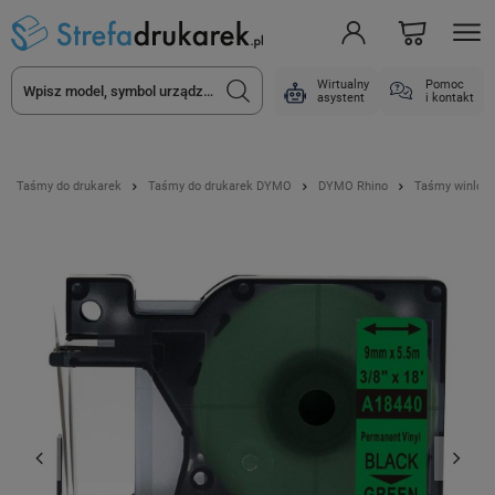
Wirtualny
Pomoc
asystent
i kontakt
Taśmy do drukarek
Taśmy do drukarek DYMO
DYMO Rhino
Taśmy winlow