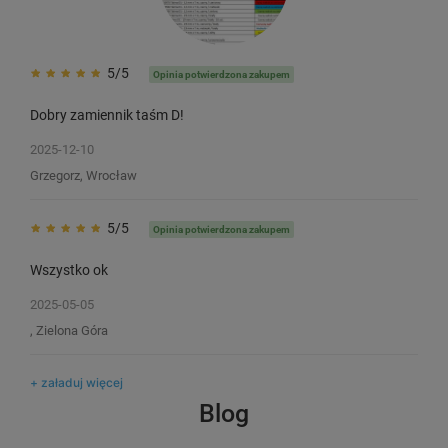
5/5
Opinia potwierdzona zakupem
Dobry zamiennik taśm D!
2025-12-10
Grzegorz, Wrocław
5/5
Opinia potwierdzona zakupem
Wszystko ok
Taśma winylowa Specmark Rhino
Taśma winylowa Spec
18441 12 mm x 5,5 m / zielona /
18437 9 mm x 5,5 m /
2025-05-05
czarny nadruk / do drukarek DYMO
czarny nadruk / do d
, Zielona Góra
D1
D1
7
7
+ załaduj więcej
45,00 zł
32,00 zł
DO KOSZYKA
Blog