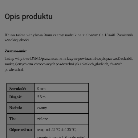
Opis produktu
Rhino taśma winylowa 9mm czarny nadruk na zielonym tle 18440.
Zamiennik
wysokiej jakości.
Zastosowanie:
Taśmy winylowe DYMO przeznaczone na krzywe powierzchnie, opis przewodów, kabli,
zaokrąglonych oraz chropowatych powierzchni jak i płaskich, gładkich, równych
powierzchni.
Szerokość:
9 mm
Długość:
5.5 m
Nadruk:
czarny
Tło:
zielone
Odporność na:
temp. od -55 °C do 135 °C
;
promieniowanie UV, wodę, ogień,