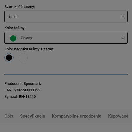
Szerokość taśmy
9 mm
Kolor taśmy
Zielony
Kolor nadruku taśmy
: Czarny
Producent
Specmark
EAN
5907743311729
Symbol
RH-18440
Opis
Specyfikacja
Kompatybilne urządzenia
Kupowane 