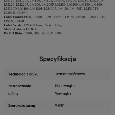
LM120, LM120P, LM150, LM155, LM160, LM200, LM210, LM210D,
LM220, LM220P, LM260, LM260P, LM280, LM300, LM350, LM360,
LM360D, LM400, LM420P, LM420P, LM450, LM450D, LM500TS,
LMPCII, LMPnP,
Label Point:
LP100, LP150, LP200, LP250, LP250, LP300, LP350, LP350,
LP400, LP450,
Label Writer:
LW 400 Duo, LW 450 Duo,
MobileLabeler
1978246
DYMO Rhino:
4200, 5000, 5200, Pro6000
Specyfikacja
Termotransferowa
Technologia druku
Na zewnątrz
Zastosowanie
Wewnątrz
taśmy
9 mm
Szerokość taśmy