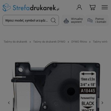
Wirtualny
Pomoc
asystent
i kontakt
Taśmy do drukarek
Taśmy do drukarek DYMO
DYMO Rhino
Taśmy winlow