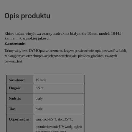
Opis produktu
Rhino taśma winylowa czarny nadruk na białym tle 19mm, model: 18445.
Zamiennik wysokiej jakości.
Zastosowanie:
Taśmy winylowe DYMO przeznaczone na krzywe powierzchnie, opis przewodów, kabli,
zaokrąglonych oraz chropowatych powierzchni jak i płaskich, gładkich, równych
powierzchni.
Szerokość:
19 mm
Długość:
5.5 m
Nadruk:
biały
Tło:
białe
Odporność na:
temp. od -55 °C do 135 °C
;
promieniowanie UV, wodę, ogień,
substancje chemiczne