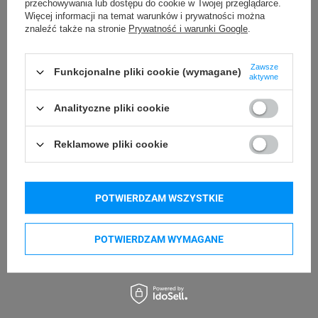
przechowywania lub dostępu do cookie w Twojej przeglądarce.
Bielska 210
odpowiedzialny
Więcej informacji na temat warunków i prywatności można
43-400 Cieszyn (Polska)
znaleźć także na stronie
Prywatność i warunki Google
.
telefon: 730811399
Osoby
Specmark
e-mail: gspr@ptmb.pl
Bielska 210
Zawsze
odpowiedzialne
Funkcjonalne pliki cookie (wymagane)
aktywne
43-400 Cieszyn (Polska)
telefon: 730811399
Analityczne pliki cookie
Kupowane razem
e-mail: gspr@ptmb.pl
Reklamowe pliki cookie
POTWIERDZAM WSZYSTKIE
POTWIERDZAM WYMAGANE