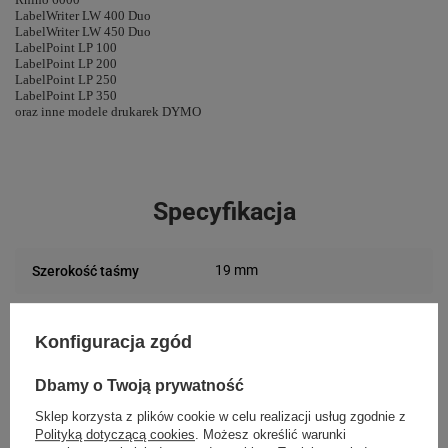
LabelWriter LW 400 Duo
LabelWriter LW 450 Duo
LabelPoint LP 100
LabelPoint LP 200
LabelPoint LP 250
LabelPoint LP 350
oraz inne modele drukarek DYMO
Specyfikacja
19 mm
Szerokość taśmy
Biały
Kolor taśmy
Konfiguracja zgód
Kolor nadruku
Czarny
Dbamy o Twoją prywatność
taśmy
Sklep korzysta z plików cookie w celu realizacji usług zgodnie z
Polityką dotyczącą cookies
. Możesz określić warunki
Podmiot
Specmark