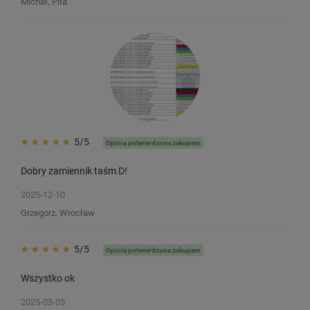
Michał, Piła
5/5
Opinia potwierdzona zakupem
Dobry zamiennik taśm D!
2025-12-10
Grzegorz, Wrocław
5/5
Taśma winylowa Specmark Rhino
Taśma winylowa Spec
Opinia potwierdzona zakupem
18444 12 mm x 5,5 m / do drukarek
18443 9 mm x 5,5 m / 
DYMO D1
DYMO D1
Wszystko ok
7
7
2025-05-05