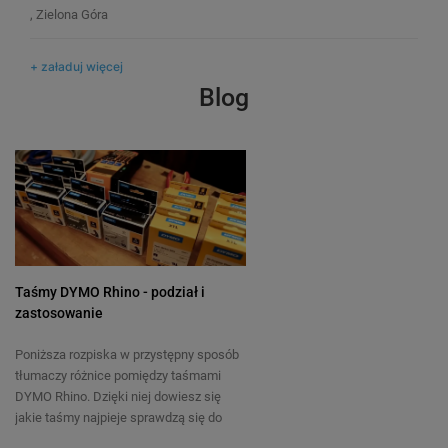
, Zielona Góra
34,50 zł
49,00 zł
DO KOSZYKA
+ załaduj więcej
Blog
Taśmy DYMO Rhino - podział i
zastosowanie
Poniższa rozpiska w przystępny sposób
tłumaczy różnice pomiędzy taśmami
DYMO Rhino. Dzięki niej dowiesz się
jakie taśmy najpieje sprawdzą się do
zadania jakie masz do wykonania.