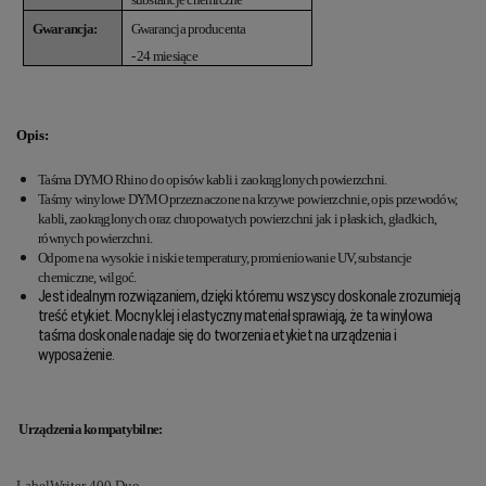
Gwarancja:
Gwarancja producenta
- 24 miesiące
Opis:
Taśma DYMO Rhino do opisów kabli i zaokrąglonych powierzchni.
Taśmy winylowe DYMO przeznaczone na krzywe powierzchnie, opis przewodów,
kabli, zaokrąglonych oraz chropowatych powierzchni jak i płaskich, gładkich,
równych powierzchni.
Odporne na wysokie i niskie temperatury, promieniowanie UV, substancje
chemiczne, wilgoć.
Jest idealnym rozwiązaniem, dzięki któremu wszyscy doskonale zrozumieją
treść etykiet. Mocny klej i elastyczny materiał sprawiają, że ta winylowa
taśma doskonale nadaje się do tworzenia etykiet na urządzenia i
wyposażenie.
Urządzenia kompatybilne:
LabelWriter 400 Duo