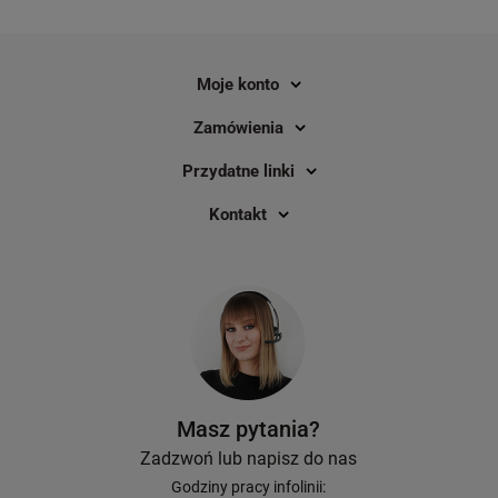
swoich klientów i tak powstał
Monday. Jednak właściciele e
commerce szybko zorientowali
Moje konto
nie warto czekać na swoją kol
poniedziałku, gdy klienci sztu
Zamówienia
sklepy stacjonarne. Zaczęli w
uruchamiać swoje akcje prom
Przydatne linki
ten kulminacyjny punkt handl
który od kilku lat rozszerza się
Kontakt
tydzień okazji zakupowych— B
Week.
Pakiet e-commerce Pro z drukarką
Losowy marker Sharp
etykiet GoDEX DT4x
Masz pytania?
Zadzwoń lub napisz do nas
2
Godziny pracy infolinii: