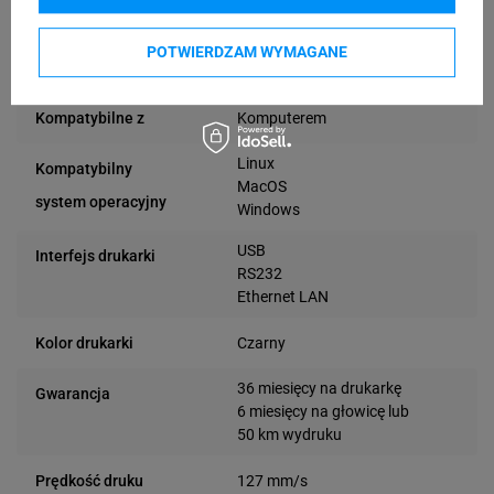
rozdzielczość druku
POTWIERDZAM WYMAGANE
do 108 mm
Szerokość druku
Komputerem
Kompatybilne z
Linux
Kompatybilny
MacOS
system operacyjny
Windows
USB
Interfejs drukarki
RS232
Ethernet LAN
Czarny
Kolor drukarki
36 miesięcy na drukarkę
Gwarancja
6 miesięcy na głowicę lub
50 km wydruku
127 mm/s
Prędkość druku