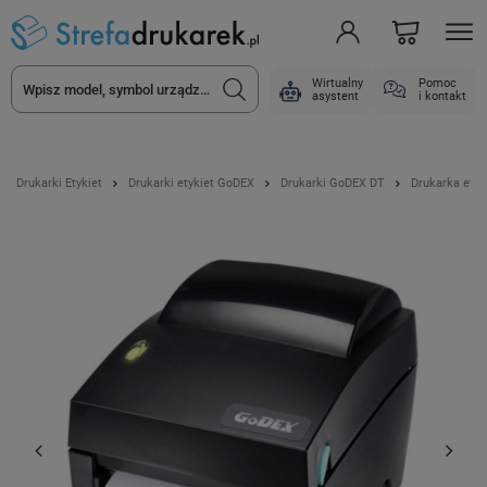
Wirtualny
Pomoc
asystent
i kontakt
Drukarki Etykiet
Drukarki etykiet GoDEX
Drukarki GoDEX DT
Drukarka etyk