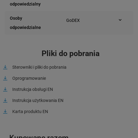
Industriestraße 19
odpowiedzialny
D-42477 Radevormwald
(Niemcy)
Osoby
GoDEX
Industriestraße 19
odpowiedzialne
D-42477 Radevormwald
(Niemcy)
Pliki do pobrania
Sterowniki i pliki do pobrania
Oprogramowanie
Instrukcja obsługi EN
Instrukcja użytkowania EN
Karta produktu EN
Kupowane razem