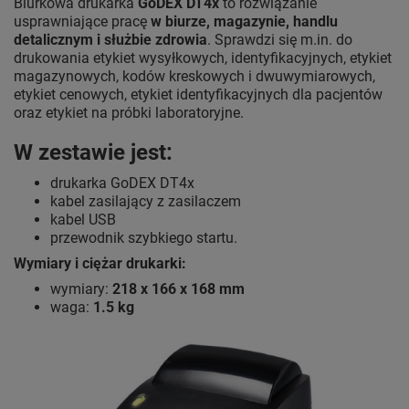
Biurkowa drukarka
GoDEX DT4x
to rozwiązanie
usprawniające pracę
w biurze, magazynie, handlu
detalicznym i służbie zdrowia
. Sprawdzi się m.in. do
drukowania etykiet wysyłkowych, identyfikacyjnych, etykiet
magazynowych, kodów kreskowych i dwuwymiarowych,
etykiet cenowych, etykiet identyfikacyjnych dla pacjentów
oraz etykiet na próbki laboratoryjne.
W zestawie jest:
drukarka GoDEX DT4x
kabel zasilający z zasilaczem
kabel USB
przewodnik szybkiego startu.
Wymiary i ciężar drukarki:
wymiary:
218 x 166 x 168 mm
waga:
1.5 kg