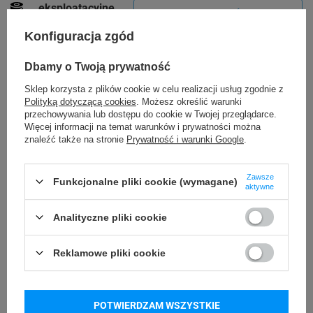
eksploatacyjne
SPRAWDŹ
pasujące do tego
modelu drukarki
Konfiguracja zgód
Dbamy o Twoją prywatność
Specyfikacja
Sklep korzysta z plików cookie w celu realizacji usług zgodnie z
Polityką dotyczącą cookies
. Możesz określić warunki
przechowywania lub dostępu do cookie w Twojej przeglądarce.
Więcej informacji na temat warunków i prywatności można
Zegar czasu
znaleźć także na stronie
Prywatność i warunki Google
.
Tak
rzeczywistego
(RTC)
Zawsze
Funkcjonalne pliki cookie (wymagane)
aktywne
Przewodowa
Łączność
Analityczne pliki cookie
Stacjonarna
Typ użycia
Reklamowe pliki cookie
Termiczna
Technologia druku
Maksymalna
POTWIERDZAM WSZYSTKIE
203 DPI