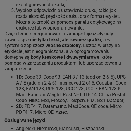
skonfigurować drukarkę.
Wybierz odpowiednie ustawienia druku, takie jak
rozdzielczość, prędkość druku, oraz format etykiet.
Można to zrobić za pomocą panelu dotykowego na
drukarce lub w oprogramowaniu.
Dzięki temu oprogramowaniu zaprojektujesz etykiety
zawierające
nie tylko tekst, ale również grafiki
, a w
systemie zapiszesz
własne szablony
. Liczba wierszy na
etykiecie jest nieograniczona, a w oprogramowaniu
dostępne są
kody kreskowe i dwuwymiarowe
, które
pomogą w zarządzaniu produktami lub uporządkowaniu
zaopatrzenia:
1D:
Code 39, Code 93, EAN 8 / 13 (add on 2 & 5), UPC
A / E (add on 2 & 5), Interleaved 2 of 5, Codabar, Code
128, EAN 128, RPS 128, UCC 128, UCC / EAN-128 K-
Mart, Random Weight, Post NET, ITF 14, China Postal
Code, HIBC, MSI, Plessey, Telepen, FIM, GS1 Databar;
2D:
PDF417, Datamatrix, MaxiCode, QE code, Micro
PDF417, Micro QE, Aztec.
Obsługiwane języki:
Angielski, Niemiecki, Francuski, Hiszpański.