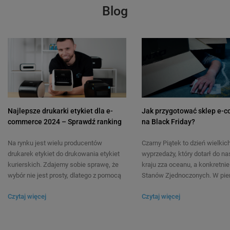
Blog
Najlepsze drukarki etykiet dla e-
Jak przygotować sklep e-
commerce 2024 – Sprawdź ranking
na Black Friday?
Na rynku jest wielu producentów
Czarny Piątek to dzień wielkic
drukarek etykiet do drukowania etykiet
wyprzedaży, który dotarł do n
kurierskich. Zdajemy sobie sprawę, że
kraju zza oceanu, a konkretnie
wybór nie jest prosty, dlatego z pomocą
Stanów Zjednoczonych. W pie
naszych ekspertów postanowiliśmy
założeniach wiązał się z duży
Czytaj więcej
Czytaj więcej
przygotować ranking, w którym
promocjami i wietrzeniem m
zebraliśmy najczęściej kupowane
centrach handlowych. Sklepy
modele, aby podjąć najlepszy wybór.
internetowe natomiast zaczęł
przygotowywać specjalne okaz