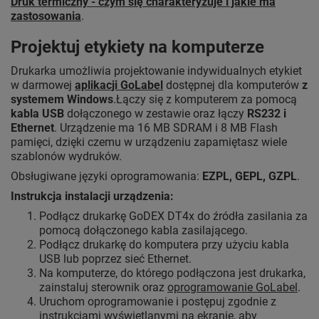
Druk termiczny - czym się charakteryzuje i jakie ma
zastosowania
.
Projektuj etykiety na komputerze
Drukarka umożliwia projektowanie indywidualnych etykiet
w darmowej
aplikacji GoLabel
dostępnej dla komputerów
z
systemem Windows
.Łączy się z komputerem za pomocą
kabla USB
dołączonego w zestawie oraz łączy
RS232 i
Ethernet
. Urządzenie ma 16 MB SDRAM i 8 MB Flash
pamięci, dzięki czemu w urządzeniu zapamiętasz wiele
szablonów wydruków.
Obsługiwane języki oprogramowania:
EZPL, GEPL, GZPL
.
Instrukcja instalacji urządzenia:
Podłącz drukarkę GoDEX DT4x do źródła zasilania za
pomocą dołączonego kabla zasilającego.
Podłącz drukarkę do komputera przy użyciu kabla
USB lub poprzez sieć Ethernet.
Na komputerze, do którego podłączona jest drukarka,
zainstaluj sterownik oraz
oprogramowanie GoLabel
.
Uruchom oprogramowanie i postępuj zgodnie z
instrukcjami wyświetlanymi na ekranie, aby