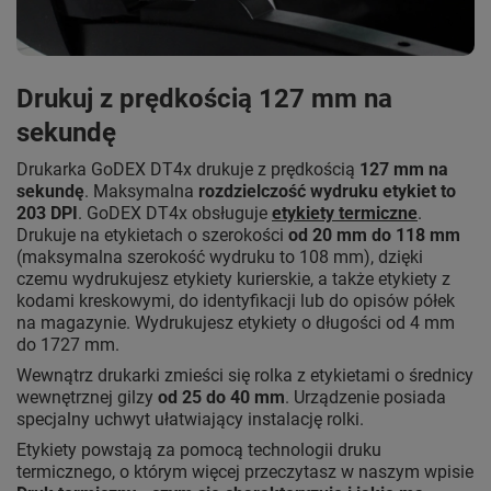
Drukuj z prędkością 127 mm na
sekundę
Drukarka GoDEX DT4x drukuje z prędkością
127 mm na
sekundę
. Maksymalna
rozdzielczość wydruku etykiet to
203 DPI
. GoDEX DT4x obsługuje
etykiety termiczne
.
Drukuje na etykietach o szerokości
od 20 mm do 118 mm
(maksymalna szerokość wydruku to 108 mm), dzięki
czemu wydrukujesz etykiety kurierskie, a także etykiety z
kodami kreskowymi, do identyfikacji lub do opisów półek
na magazynie. Wydrukujesz etykiety o długości od 4 mm
do 1727 mm.
Wewnątrz drukarki zmieści się rolka z etykietami o średnicy
wewnętrznej gilzy
od 25 do 40 mm
. Urządzenie posiada
specjalny uchwyt ułatwiający instalację rolki.
Etykiety powstają za pomocą technologii druku
termicznego, o którym więcej przeczytasz w naszym wpisie