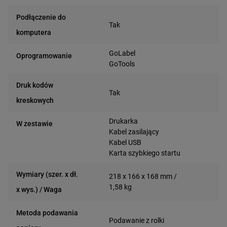
Podłączenie do
Tak
komputera
GoLabel
Oprogramowanie
GoTools
Druk kodów
Tak
kreskowych
Drukarka
W zestawie
Kabel zasilający
Kabel USB
Karta szybkiego startu
Wymiary (szer. x dł.
218 x 166 x 168 mm /
1,58 kg
x wys.) / Waga
Metoda podawania
Podawanie z rolki