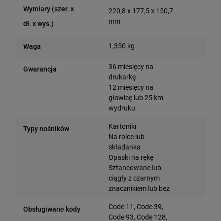
Wymiary (szer. x
220,8 x 177,5 x 150,7
mm
dł. x wys.)
1,350 kg
Waga
36 miesięcy na
Gwarancja
drukarkę
12 miesięcy na
głowicę lub 25 km
wydruku
Kartoniki
Typy nośników
Na rolce lub
składanka
Opaski na rękę
Sztancowane lub
ciągły z czarnym
znacznikiem lub bez
Code 11, Code 39,
Obsługiwane kody
Code 93, Code 128,