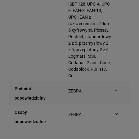
ISBT-128, UPC-A, UPC-
E, EAN-8, EAN-13,
UPC i EAN z
rozszerzeniami 2- lub
5-cyfrowymi, Plessey,
Postnet, standardowy
2 z 5, przemysłowy 2
z 5, przeplatany 2 z 5,
Logmars, MSI,
Codabar, Planet Code,
Codablock, PDF417,
Co
Podmiot
ZEBRA
Jutrzenki 137
odpowiedzialny
02-231 Warszawa
(Polska)
Osoby
ZEBRA
Jutrzenki 137
odpowiedzialne
02-231 Warszawa
(Polska)