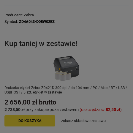
Producent
Zebra
Symbol
ZD4A043-D0EW02EZ
Kup taniej w zestawie!
Drukarka etykiet Zebra ZD421D 300 dpi / do 104 mm / PC / Mac / BT / USB /
USBHOST / 5 szt. etykiet w zestawie
2 656,00 zł
brutto
2 738,50 zł
przy zakupie poza zestawem
(oszczędzasz
82,50 zł
)
DO KOSZYKA
zobacz składowe zestawu