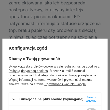
zaprojektowana jako ich bezpośredni
następca. Nowy, intuicyjny interfejs
operatora z pięcioma ikonami LED
natychmiast informuje o statusie urządzenia
(np. braku papieru czy problemie z siecią),
minimalizując czas potrzebny na szkolenie
personelu i diagnostykę. Wymiana nośników
Konfiguracja zgód
jest prosta i zajmuje dosłownie sekundy –
wystarczy otworzyć pokrywę, wyciągnąć
Dbamy o Twoją prywatność
rolkę i założyć nową lub w innym
Sklep korzysta z plików cookie w celu realizacji usług zgodnie z
rozmiarze
.
Polityką dotyczącą cookies
. Możesz określić warunki
przechowywania lub dostępu do cookie w Twojej przeglądarce.
Więcej informacji na temat warunków i prywatności można
znaleźć także na stronie
Prywatność i warunki Google
.
Zawsze
Funkcjonalne pliki cookie (wymagane)
aktywne