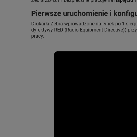
Zebra ZD421T bezpiecznie pracuje na
napięciu 1
Pierwsze uruchomienie i konfig
Drukarki Zebra wprowadzone na rynek po 1 sierp
dyrektywy RED (Radio Equipment Directive)) przy
pracy.