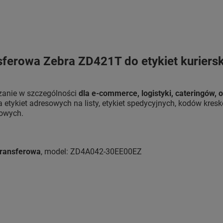
sferowa Zebra ZD421T do etykiet kuriers
zanie w szczególności
dla e-commerce, logistyki, cateringów, 
a etykiet adresowych na listy, etykiet spedycyjnych, kodów kre
nowych.
transferowa
, model: ZD4A042-30EE00EZ