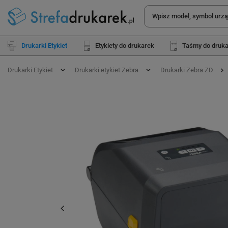
Drukarki Etykiet
Etykiety do drukarek
Taśmy do druk
Drukarki Etykiet
Drukarki etykiet Zebra
Drukarki Zebra ZD