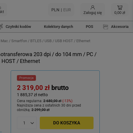
c
PLN
EUR
akt
Zaloguj się
0,00 zł
Czytniki kodów
Kolektory danych
POS
Akcesoria
 Mac / Smartfon / BTLE5 / USB / USB HOST / Ethernet
otransferowa 203 dpi / do 104 mm / PC /
 HOST / Ethernet
Promocja
2 319,00 zł
brutto
1 885,37 zł
netto
Cena regularna:
2 680,00 zł
-13%
Najniższa cena z ostatnich 30 dni przed
obniżką:
2 299,00 zł
DO KOSZYKA