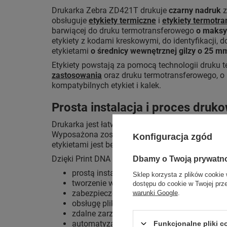
Drukarka Zebra ZD421T drukuje
czarny nadruk
z
obsługuje
etykiety termiczne
i
etykiety termotr
barwiącej do druku termotransferowego
o maksy
etykiety z kodami kreskowymi, do identyfikacji, 
etykietami
o średnicy wewnętrznej gilzy o 25 m
Etykiety powstają za pomocą technologii druku 
zastosowania
oraz druku termotransferowego, o 
kompatybilnych etykiet i kalek.
Prosta instalacja i proces druk
Drukarka jest łatwa do zainstalowania i pozwal
Wyposażona została w podstawowy zestaw aplika
Konfiguracja zgód
etykietami jest bezproblemowa dzięki opracowan
Dzięki Print DNA Basic uzyskasz zaawansowane m
Dbamy o Twoją prywatn
prostą instalację i konfigurację etykieciarki,
Sklep korzysta z plików cookie 
tworzenie własnych niestandardowych etyki
dostępu do cookie w Twojej prz
zabezpieczenie drukarki oraz regularną ak
warunki Google
.
obsługę plików PDF bez konieczności uży
zdalne zarządzanie drukarkami z dowolneg
automatyzację aktualizacji drukarek przez 
Funkcjonalne pliki 