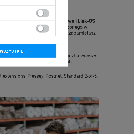
a komputerów
z systemem Windows i Link-OS
erem za pomocą
kabla USB
dołączonego w
ięci, dzięki czemu w urządzeniu zapamiętasz
WSZYSTKIE
mie zapiszesz
własne szablony
. Liczba wierszy
ogą w zarządzaniu produktami lub
extensions, Plessey, Postnet, Standard 2-of-5,