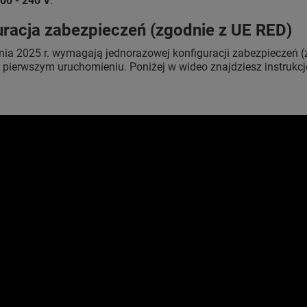
00 - 240 V
.
uracja zabezpieczeń (zgodnie z UE RED)
nia 2025 r. wymagają jednorazowej konfiguracji zabezpieczeń 
 pierwszym uruchomieniu. Poniżej w wideo znajdziesz instrukcj