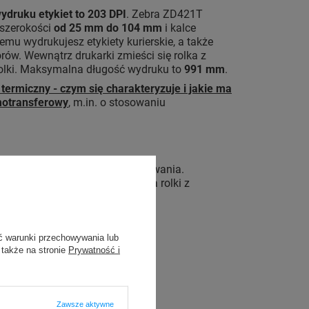
ydruku etykiet to 203 DPI
. Zebra ZD421T
 szerokości
od 25 mm do 104 mm
i kalce
zemu wydrukujesz etykiety kurierskie, a także
rów. Wewnątrz drukarki zmieści się rolka z
 rolki. Maksymalna długość wydruku to
991 mm
.
 termiczny - czym się charakteryzuje i jakie ma
motransferowy
, m.in. o stosowaniu
 po wyjęciu urządzenia z opakowania.
-OS Basic. Dodatkowo, wymiana rolki z
ć warunki przechowywania lub
 także na stronie
Prywatność i
Zawsze aktywne