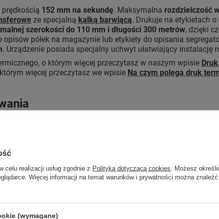
 prędkością
152 mm na sekundę
. Maksymalna
rozdzielczość w
ansferowe
ze specjalną
kalką barwiącą
. Drukuje na etykietach o
malnej szerokości do 110 mm i długości 300 metrów
, dzięki c
do opisów półek na magazynie lub etykiety do opisania segregato
m
. Urządzenie posiada specjalny uchwyt ułatwiający instalację
termicznego, o którym więcej przeczytasz w naszym wpisie
Druk
którym więcej przeczytasz we wpisie
Na czym polega druk ter
owania
a na szybkie uruchomienie procesu drukowania niemalże od razu
cji i funkcji
Print DNA Basic
obsługiwanych przez system Link
ej przez Zebra konstrukcji OpenACCESS.
ożliwości optymalizacji pracy drukarek. Obejmuje to:
ość
w celu realizacji usług zgodnie z
Polityką dotyczącą cookies
. Możesz określi
et,
eglądarce. Więcej informacji na temat warunków i prywatności można znaleźć
tualizację w celu uwzględnienia nowych zagrożeń,
wania pośredniego oprogramowania,
o miejsca i w dowolnym czasie,
WiFi i połączenia szeryfowe.
cookie (wymagane)