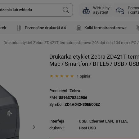
Wirtualny
Pomo
asystent
i kont
arek
Przenośne drukarki A4
Kalki termotransferowe
Drukarka etykiet Zebra ZD421T termotransferowa 203 dpi / do 104 mm / PC /
Drukarka etykiet Zebra ZD421T term
Mac / Smartfon / BTLE5 / USB / USB
1 opinia
Producent
Zebra
EAN
8596375242906
Symbol
ZD4A042-30EE00EZ
Interfejs 
USB
Ethernet LAN
BTLE5
drukarki
Host USB