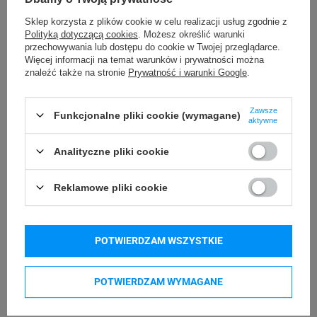
Sklep korzysta z plików cookie w celu realizacji usług zgodnie z
24 miesiące
Gwarancja
Polityką dotyczącą cookies
. Możesz określić warunki
przechowywania lub dostępu do cookie w Twojej przeglądarce.
Więcej informacji na temat warunków i prywatności można
Podmiot
AIMO
znaleźć także na stronie
Prywatność i warunki Google
.
Bielska 210
odpowiedzialny
43-400 Cieszyn (Polska)
Zawsze
Funkcjonalne pliki cookie (wymagane)
Osoby
aktywne
AIMO
Bielska 210
odpowiedzialne
Analityczne pliki cookie
43-400 Cieszyn (Polska)
Reklamowe pliki cookie
Kompatybilne urządzenia
POTWIERDZAM WSZYSTKIE
Phomemo D30S
POTWIERDZAM WYMAGANE
Kupowane razem