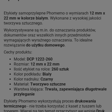
Etykiety samoprzylepne Phomemo o wymiarach
12 mm x
22 mm w kolorze białym
. Wykonane z wysokiej jakości
tworzywa sztucznego.
Wykorzystywane są m.in. do oznaczania produktów,
dokumentów oraz wszelkich innych przedmiotów
wymagających wyraźnego oznaczenia. To idealne
rozwiązanie
do użytku domowego
.
Cechy produktu:
Model:
DCP 1222-260
Rozmiar:
12 mm x 22 mm
Ilość etykiet na rolce:
260 sztuk
Kolor podkładu:
Biały
Kolor nadruku:
Czarny
Materiał:
Tworzywo sztuczne
Warstwa klejąca:
Trwała, zapewniająca długotrwałe
przyleganie
Etykiety Phomemo wykorzystują proces
drukowania
termicznego
- nie trzeba korzystać z kaset z tuszem lub
tonerem. Więcej na ten temat przeczytasz we wpisie
Druk