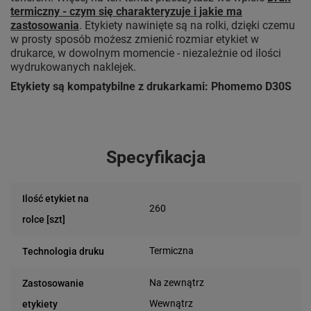
termiczny - czym się charakteryzuje i jakie ma
zastosowania
. Etykiety nawinięte są na rolki, dzięki czemu
w prosty sposób możesz zmienić rozmiar etykiet w
drukarce, w dowolnym momencie - niezależnie od ilości
wydrukowanych naklejek.
Etykiety są kompatybilne z drukarkami: Phomemo D30S
Specyfikacja
Ilość etykiet na
260
rolce [szt]
Termiczna
Technologia druku
Na zewnątrz
Zastosowanie
Wewnątrz
etykiety