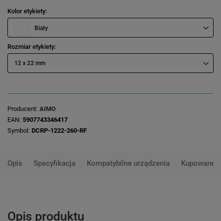
Kolor etykiety
Biały
Rozmiar etykiety
12 x 22 mm
Producent
AIMO
EAN
5907743346417
Symbol
DCRP-1222-260-RF
Opis
Specyfikacja
Kompatybilne urządzenia
Kupowane 
Opis produktu