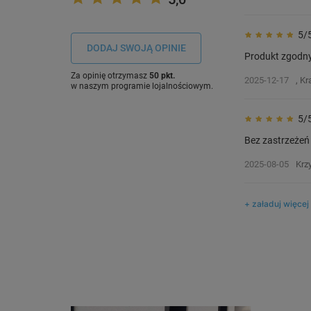
5/
DODAJ SWOJĄ OPINIE
Produkt zgodny
Za opinię otrzymasz
50 pkt.
2025-12-17
, K
w naszym programie lojalnościowym.
5/
Bez zastrzeżeń
2025-08-05
Krz
+ załaduj więcej