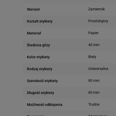
Zamiennik
Wariant
Prostokątny
Kształt etykiety
Papier
Materiał
40 mm
Średnica gilzy
Biały
Kolor etykiety
Uniwersalna
Rodzaj etykiety
80 mm
Szerokość etykiety
60 mm
Długość etykiety
Trudne
Możliwość odklejenia