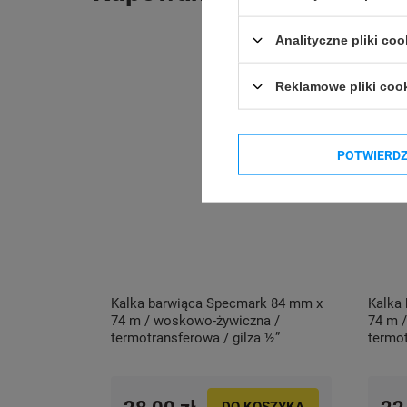
Analityczne pliki coo
Reklamowe pliki coo
POTWIERD
Kalka barwiąca Specmark 84 mm x
Kalka
74 m / woskowo-żywiczna /
74 m 
termotransferowa / gilza ½”
termot
DO KOSZYKA