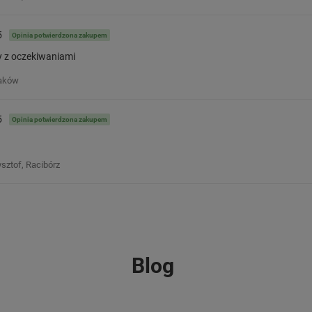
5
Opinia potwierdzona zakupem
 z oczekiwaniami
raków
5
Opinia potwierdzona zakupem
ysztof, Racibórz
Blog