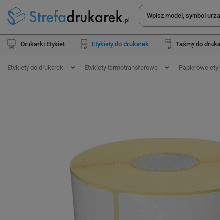
Drukarki Etykiet
Etykiety do drukarek
Taśmy do druk
Etykiety do drukarek
Etykiety termotransferowe
Papierowe ety