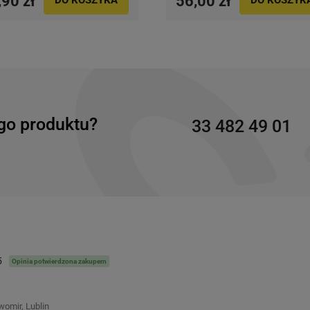
,90 zł
56,00 zł
go produktu?
33 482 49 01
5
Opinia potwierdzona zakupem
womir, Lublin