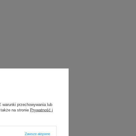
ć warunki przechowywania lub
 także na stronie
Prywatność i
Zawsze aktywne