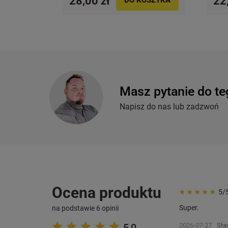
28,00 zł
22
Masz pytanie do te
Napisz do nas lub zadzwoń
Ocena produktu
5/
Super.
na podstawie 6 opinii
5,0
2026-07-27
Sła