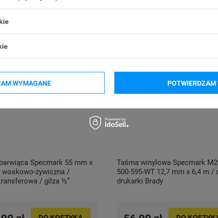
kie
kie
ZAM WYMAGANE
POTWIERDZAM 
 barwiąca Specmark 55 mm x
Taśma winylowa Specmark M2
/ woskowo-żywiczna /
500-595-WT 12,7 mm x 6,4 m / 
ransferowa / gilza ½”
drukarki Brady
DO KOSZYKA
DO KOSZYK