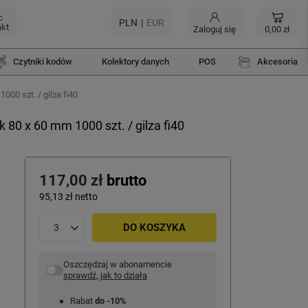
c
PLN
EUR
akt
Zaloguj się
0,00 zł
Czytniki kodów
Kolektory danych
POS
Akcesoria
00 szt. / gilza fi40
80 x 60 mm 1000 szt. / gilza fi40
117,00 zł
brutto
95,13 zł
netto
DO KOSZYKA
Oszczędzaj w abonamencie
sprawdź, jak to działa
Rabat
do -10%