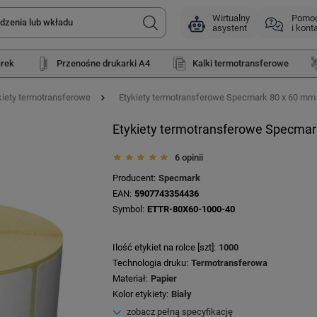
Wirtualny
Pomo
asystent
i kont
arek
Przenośne drukarki A4
Kalki termotransferowe
kiety termotransferowe
Etykiety termotransferowe Specmark 80 x 60 mm 10
Etykiety termotransferowe Specmark 
6 opinii
Producent
Specmark
EAN
5907743354436
Symbol
ETTR-80X60-1000-40
Ilość etykiet na rolce [szt]
1000
Technologia druku
Termotransferowa
Materiał
Papier
Kolor etykiety
Biały
zobacz pełną specyfikację