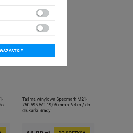
WSZYSTKIE
1-
Taśma winylowa Specmark M21-
do
750-595-WT 19,05 mm x 6,4 m / do
drukarki Brady
A
DO KOSZYKA